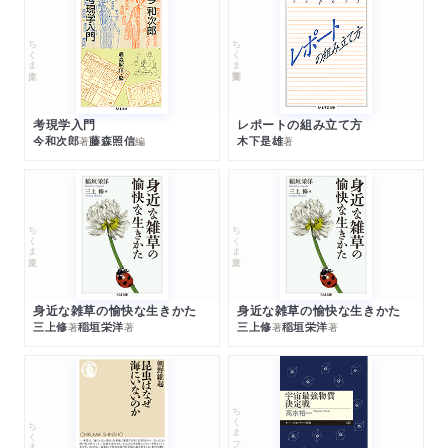
ちくま文庫
ちくま学芸文庫
考現学入門
レポートの組み立て方
今和次郎
藤森照信
木下是雄
著
編
著
ちくま文庫
ちくま文庫
身近な雑草の愉快な生きかた
身近な雑草の愉快な生きかた
三上修
稲垣栄洋
三上修
稲垣栄洋
著
著
著
著
ちくまプリマー新書
ちくま新書