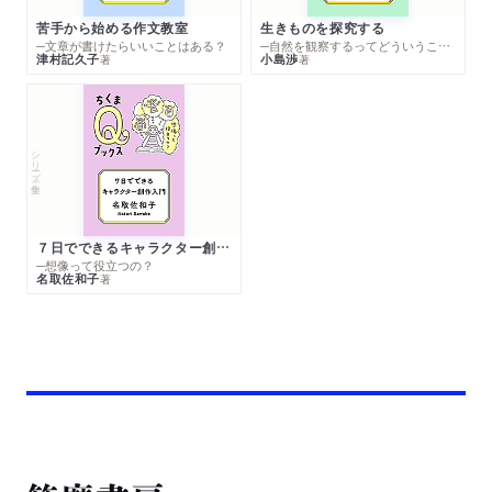
苦手から始める作文教室
生きものを探究する
─文章が書けたらいいことはある？
─自然を観察するってどういうこと？
津村記久子
小島渉
著
著
シリーズ・全集
７日でできるキャラクター創作入門
─想像って役立つの？
名取佐和子
著