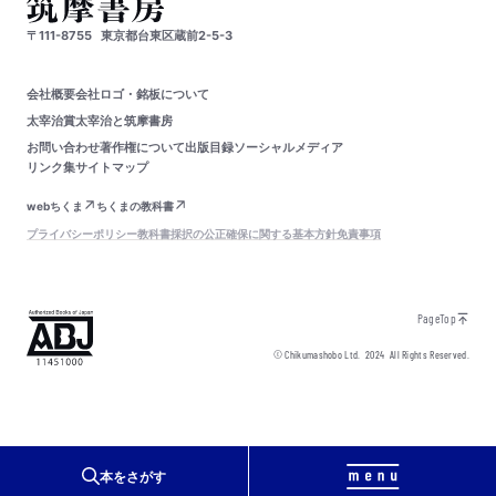
〒111-8755
東京都台東区蔵前2-5-3
会社概要
会社ロゴ・銘板について
太宰治賞
太宰治と筑摩書房
お問い合わせ
著作権について
出版目録
ソーシャルメディア
リンク集
サイトマップ
webちくま
ちくまの教科書
プライバシーポリシー
教科書採択の公正確保に関する基本方針
免責事項
PageTop
© Chikumashobo Ltd.
2024
All Rights Reserved.
本をさがす