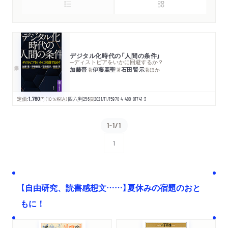
デジタル化時代の「人間の条件」
─ディストピアをいかに回避するか？
加藤晋
伊藤亜聖
石田賢示
著
著
著
ほか
定価:
1,760
円
（10％税込）
四六判
256
頁
2021/11/15
978-4-480-01741-3
1-1/1
1
次へ
【自由研究、読書感想文……】夏休みの宿題のおと
もに！