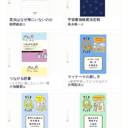
昆虫はなぜ海にいないのか
宇宙最強物質決定戦
朝野維起
高水裕一
著
著
ちくまプリマー新書
シリーズ・全集
マイテーマの探し方
つながる読書
─探究学習ってどうやるの？
─１０代に推したいこの一冊
片岡則夫
著
小池陽慈
編
シリーズ・全集
シリーズ・全集