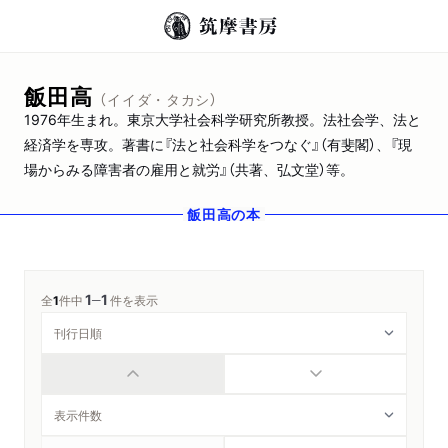
飯田高
（イイダ・タカシ）
1976年生まれ。東京大学社会科学研究所教授。法社会学、法と
経済学を専攻。著書に『法と社会科学をつなぐ』（有斐閣）、『現
場からみる障害者の雇用と就労』（共著、弘文堂）等。
飯田高
の本
1
1
─
全
1
件中
件を表示