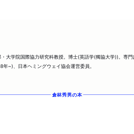
部・大学院国際協力研究科教授。博士(英語学(獨協大学))。専
18年~)、日本ヘミングウェイ協会運営委員。
倉林秀男
の本