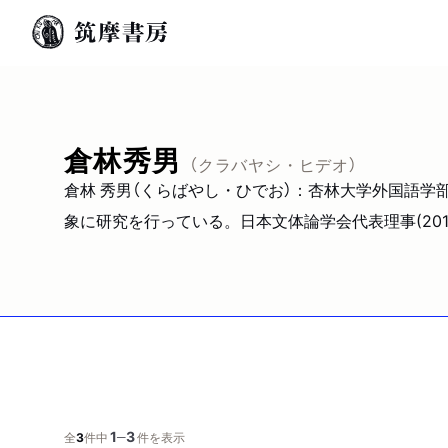
倉林秀男
（クラバヤシ・ヒデオ）
倉林 秀男（くらばやし・ひでお）：杏林大学外国語学
象に研究を行っている。日本文体論学会代表理事(20
1
3
─
全
3
件中
件を表示