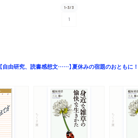
1-3/3
1
【自由研究、読書感想文……】夏休みの宿題のおともに
ちくま文庫
ちくま文庫