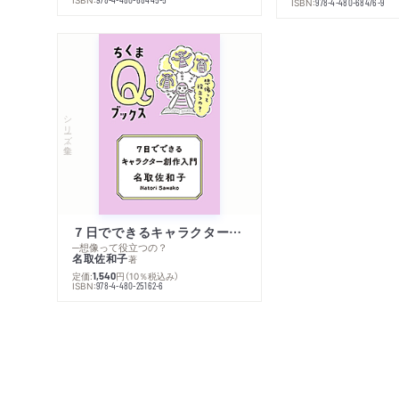
ISBN:
978-4-480-68476-9
シリーズ・全集
７日でできるキャラクター創作入門
─想像って役立つの？
名取佐和子
著
定価:
円
（10％税込み）
1,540
ISBN:
978-4-480-25162-6