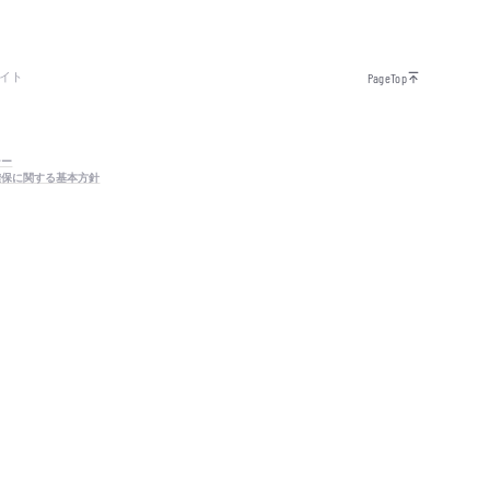
イト
PageTop
シー
確保に関する基本方針