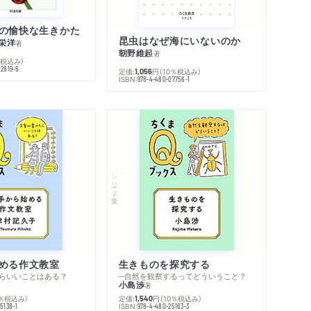
の愉快な生きかた
昆虫はなぜ海にいないのか
栄洋
著
朝野維起
著
％税込み）
42819-6
定価:
円
（10％税込み）
1,056
ISBN:
978-4-480-07756-1
シリーズ・全集
める作文教室
生きものを探究する
らいいことはある？
─自然を観察するってどういうこと？
小島渉
著
0％税込み）
定価:
円
（10％税込み）
1,540
ISBN:
5138-1
978-4-480-25163-3