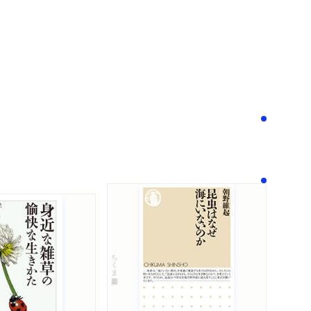
次へ
！
ちくま新書