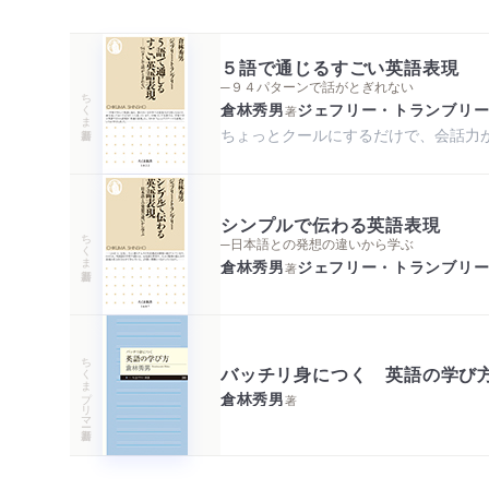
５語で通じるすごい英語表現
─９４パターンで話がとぎれない
ちくま新書
倉林秀男
ジェフリー・トランブリ
著
ちょっとクールにするだけで、会話力
シンプルで伝わる英語表現
ちくま新書
─日本語との発想の違いから学ぶ
倉林秀男
ジェフリー・トランブリ
著
ちくまプリマー新書
バッチリ身につく 英語の学び
倉林秀男
著