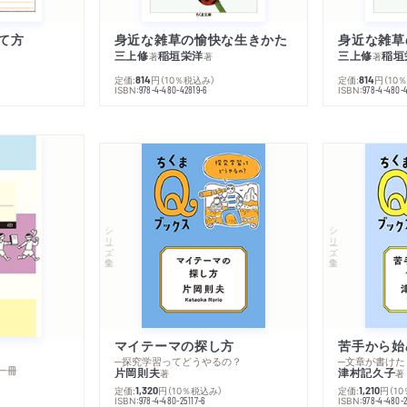
て方
身近な雑草の愉快な生きかた
身近な雑草
三上修
稲垣栄洋
三上修
稲垣
著
著
著
定価:
円
（10％税込み）
定価:
円
（10
814
814
ISBN:
ISBN:
978-4-480-42819-6
978-4-480-
シリーズ・全集
シリーズ・全集
マイテーマの探し方
苦手から始
─探究学習ってどうやるの？
─文章が書けた
一冊
片岡則夫
津村記久子
著
著
定価:
円
（10％税込み）
定価:
円
（1
1,320
1,210
ISBN:
ISBN:
978-4-480-25117-6
978-4-480-2