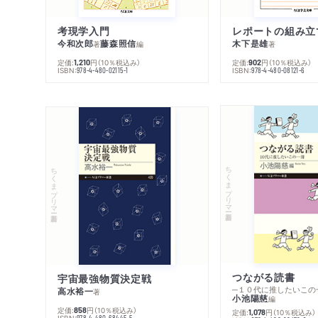
考現学入門
レポートの組み立
今和次郎
藤森照信
木下是雄
著
編
著
定価:
円
（10％税込み）
定価:
円
（10％税込み）
1,210
902
ISBN:
ISBN:
978-4-480-02115-1
978-4-480-08121-6
ちくまプリマー新書
ちくまプリマー新書
つながる読書
宇宙最強物質決定戦
─１０代に推したいこの
高水裕一
著
小池陽慈
編
定価:
円
（10％税込み）
858
定価:
円
（10％税込み）
1,078
ISBN:
978-4-480-68445-5