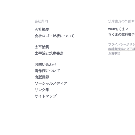
会社案内
筑摩書房の外部サ
webちくま
会社概要
ちくまの教科書
会社ロゴ・銘板について
プライバシーポリ
太宰治賞
教科書採択の公正
太宰治と筑摩書房
免責事項
お問い合わせ
著作権について
出版目録
ソーシャルメディア
リンク集
サイトマップ