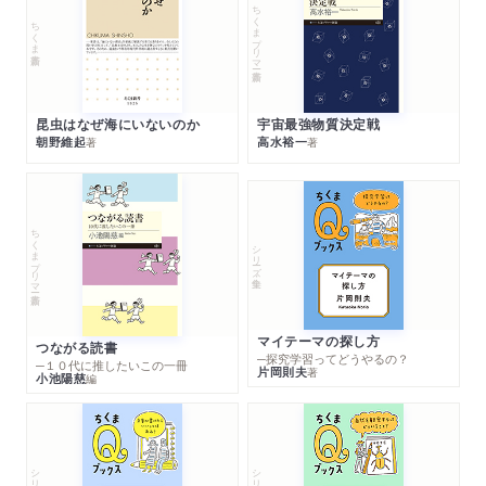
ちくまプリマー新書
ちくま新書
昆虫はなぜ海にいないのか
宇宙最強物質決定戦
朝野維起
高水裕一
著
著
ちくまプリマー新書
シリーズ・全集
マイテーマの探し方
つながる読書
─探究学習ってどうやるの？
─１０代に推したいこの一冊
片岡則夫
著
小池陽慈
編
シリーズ・全集
シリーズ・全集