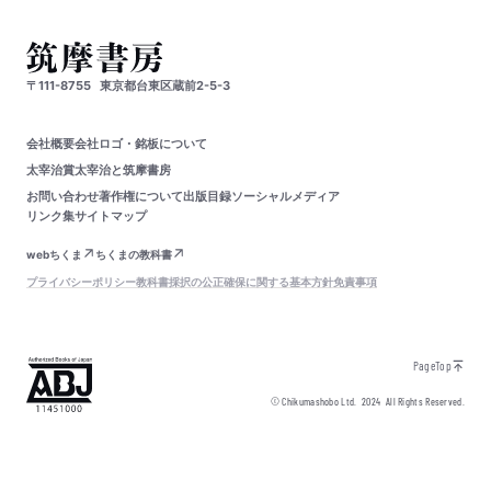
〒111-8755
東京都台東区蔵前2-5-3
会社概要
会社ロゴ・銘板について
太宰治賞
太宰治と筑摩書房
お問い合わせ
著作権について
出版目録
ソーシャルメディア
リンク集
サイトマップ
webちくま
ちくまの教科書
プライバシーポリシー
教科書採択の公正確保に関する基本方針
免責事項
PageTop
© Chikumashobo Ltd.
2024
All Rights Reserved.