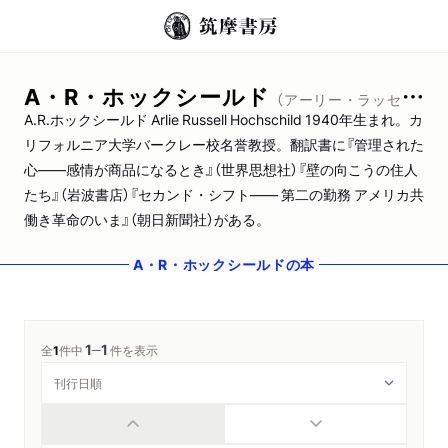
A・R・ホックシールド
（アーリー・ラッセル・ホックシールド）
A.R.ホックシールド Arlie Russell Hochschild 1940年生まれ。カ
リフォルニア大学バークレー校名誉教授。翻訳書に『管理された
心――感情が商品になるとき』（世界思想社）『壁の向こうの住人
たち』（岩波書店）『セカンド・シフト―― 第二の勤務 アメリカ共
働き革命のいま』（朝日新聞社）がある。
A・R・ホックシールド
の本
1
1
─
全
1
件中
件を表示