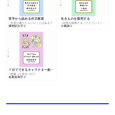
苦手から始める作文教室
生きものを探究する
─文章が書けたらいいことはある？
─自然を観察するってどういうこと？
津村記久子
小島渉
著
著
シリーズ・全集
７日でできるキャラクター創作入門
─想像って役立つの？
名取佐和子
著