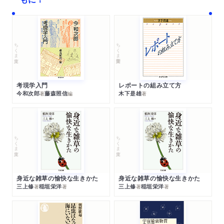
ちくま文庫
ちくま学芸文庫
考現学入門
レポートの組み立て方
今和次郎
藤森照信
木下是雄
著
編
著
ちくま文庫
ちくま文庫
身近な雑草の愉快な生きかた
身近な雑草の愉快な生きかた
三上修
稲垣栄洋
三上修
稲垣栄洋
著
著
著
著