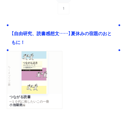
1
次へ
【自由研究、読書感想文……】夏休みの宿題のおと
もに！
ちくまプリマー新書
つながる読書
─１０代に推したいこの一冊
小池陽慈
編