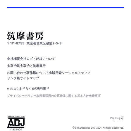
〒111-8755
東京都台東区蔵前2-5-3
会社概要
会社ロゴ・銘板について
太宰治賞
太宰治と筑摩書房
お問い合わせ
著作権について
出版目録
ソーシャルメディア
リンク集
サイトマップ
webちくま
ちくまの教科書
プライバシーポリシー
教科書採択の公正確保に関する基本方針
免責事項
PageTop
© Chikumashobo Ltd.
2024
All Rights Reserved.