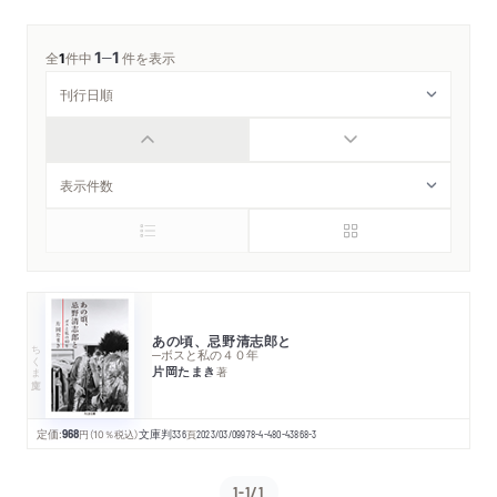
1
1
─
全
1
件中
件を表示
あの頃、忌野清志郎と
ちくま文庫
─ボスと私の４０年
片岡たまき
著
定価:
968
円
（10％税込）
文庫判
336
頁
2023/03/09
978-4-480-43868-3
1-1/1