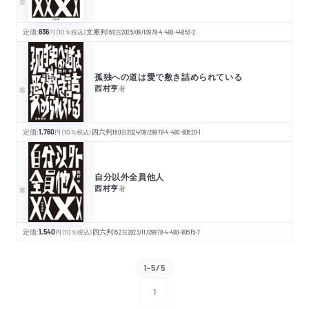
定価:
836
円
（10％税込）
文庫判
160
頁
2025/09/10
978-4-480-44053-2
孤独への道は愛で敷き詰められている
西村亨
著
定価:
1,760
円
（10％税込）
四六判
160
頁
2024/08/29
978-4-480-80520-1
自分以外全員他人
西村亨
著
定価:
1,540
円
（10％税込）
四六判
152
頁
2023/11/29
978-4-480-80515-7
1-5/5
1
次へ