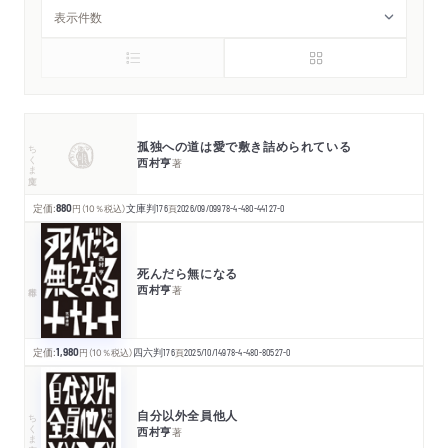
孤独への道は愛で敷き詰められている
ちくま文庫
西村亨
著
定価:
880
円
（10％税込）
文庫判
176
頁
2026/09/09
978-4-480-44127-0
死んだら無になる
西村亨
著
定価:
1,980
円
（10％税込）
四六判
176
頁
2025/10/14
978-4-480-80527-0
自分以外全員他人
ちくま文庫
西村亨
著