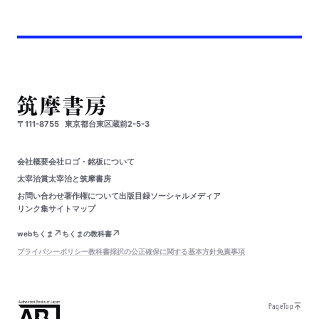
〒111-8755
東京都台東区蔵前2-5-3
会社概要
会社ロゴ・銘板について
太宰治賞
太宰治と筑摩書房
お問い合わせ
著作権について
出版目録
ソーシャルメディア
リンク集
サイトマップ
webちくま
ちくまの教科書
プライバシーポリシー
教科書採択の公正確保に関する基本方針
免責事項
PageTop