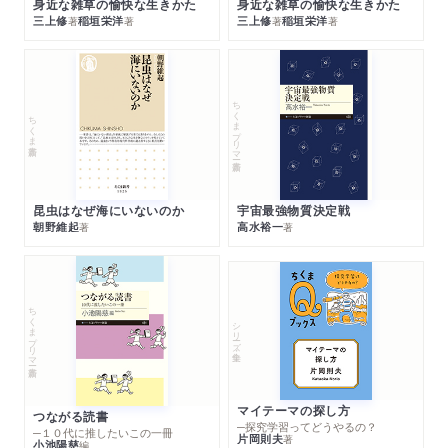
身近な雑草の愉快な生きかた
身近な雑草の愉快な生きかた
三上修
稲垣栄洋
三上修
稲垣栄洋
著
著
著
著
ちくまプリマー新書
ちくま新書
昆虫はなぜ海にいないのか
宇宙最強物質決定戦
朝野維起
高水裕一
著
著
ちくまプリマー新書
シリーズ・全集
マイテーマの探し方
つながる読書
─探究学習ってどうやるの？
─１０代に推したいこの一冊
片岡則夫
著
小池陽慈
編