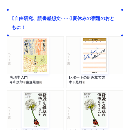
【自由研究、読書感想文……】夏休みの宿題のおと
もに！
ちくま文庫
ちくま学芸文庫
考現学入門
レポートの組み立て方
今和次郎
藤森照信
木下是雄
著
編
著
ちくま文庫
ちくま文庫