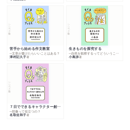
シリーズ・全集
シリーズ・全集
苦手から始める作文教室
生きものを探究する
─文章が書けたらいいことはある？
─自然を観察するってどういうこと？
津村記久子
小島渉
著
著
シリーズ・全集
７日でできるキャラクター創作入門
─想像って役立つの？
名取佐和子
著