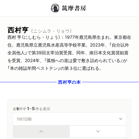
西村亨
（ニシムラ・リョウ）
西村 亨（にしむら・りょう）：1977年鹿児島県生まれ。東京都在
住。鹿児島県立鹿児島水産高等学校卒業。2023年、「自分以外
全員他人」で第39回太宰治賞受賞。同年、南日本文化賞奨励賞
を受賞。2024年、『孤独への道は愛で敷き詰められている』が
「本の雑誌年間ベストテン」の第３位に選ばれる。
西村亨
の本
1
5
─
全
5
件中
件を表示