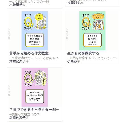
─１０代に推したいこの一冊
片岡則夫
著
小池陽慈
編
シリーズ・全集
シリーズ・全集
苦手から始める作文教室
生きものを探究する
─文章が書けたらいいことはある？
─自然を観察するってどういうこと？
津村記久子
小島渉
著
著
シリーズ・全集
７日でできるキャラクター創作入門
─想像って役立つの？
名取佐和子
著