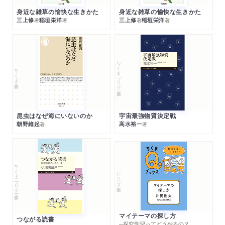
身近な雑草の愉快な生きかた
身近な雑草の愉快な生きかた
三上修
稲垣栄洋
三上修
稲垣栄洋
著
著
著
著
ちくまプリマー新書
ちくま新書
昆虫はなぜ海にいないのか
宇宙最強物質決定戦
朝野維起
高水裕一
著
著
ちくまプリマー新書
シリーズ・全集
マイテーマの探し方
つながる読書
─探究学習ってどうやるの？