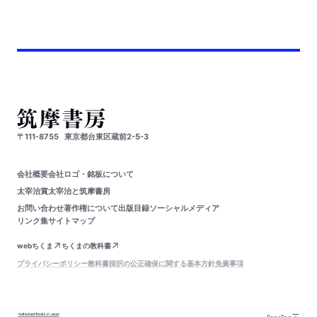
〒111-8755
東京都台東区蔵前2-5-3
会社概要
会社ロゴ・銘板について
太宰治賞
太宰治と筑摩書房
お問い合わせ
著作権について
出版目録
ソーシャルメディア
リンク集
サイトマップ
webちくま
ちくまの教科書
プライバシーポリシー
教科書採択の公正確保に関する基本方針
免責事項