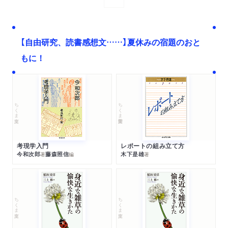
次へ
【自由研究、読書感想文……】夏休みの宿題のおと
もに！
ちくま文庫
ちくま学芸文庫
考現学入門
レポートの組み立て方
今和次郎
藤森照信
木下是雄
著
編
著
ちくま文庫
ちくま文庫