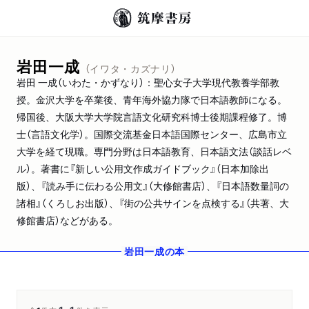
岩田一成
（イワタ・カズナリ）
岩田 一成（いわた・かずなり）：聖心女子大学現代教養学部教
授。金沢大学を卒業後、青年海外協力隊で日本語教師になる。
帰国後、大阪大学大学院言語文化研究科博士後期課程修了。博
士（言語文化学）。国際交流基金日本語国際センター、広島市立
大学を経て現職。専門分野は日本語教育、日本語文法（談話レベ
ル）。著書に『新しい公用文作成ガイドブック』（日本加除出
版）、『読み手に伝わる公用文』（大修館書店）、『日本語数量詞の
諸相』（くろしお出版）、『街の公共サインを点検する』（共著、大
修館書店）などがある。
岩田一成
の本