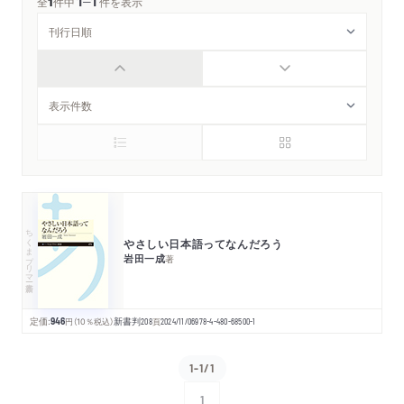
1
1
─
全
1
件中
件を表示
ちくまプリマー新書
やさしい日本語ってなんだろう
岩田一成
著
定価:
946
円
（10％税込）
新書判
208
頁
2024/11/06
978-4-480-68500-1
1-1/1
1