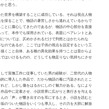
いかと思う。
た世界を構築することに成功している。それは視点人物
法を採ることで、物語の暑苦しさから逃れえているからで
ることに腐心してきたのであるが、物語の中心部分を直接
あって、本作でも採用されている。表題にペアレントとあ
因については、仄めかされるだけで判然とはかたられな
要なのであるが、ここでは子供の視点を設定するという工
を描くこと自体、ある種の異化効果を持つことは昔からよ
んではいけるものの、どうしても物足りない気持ちにさせ
して宣撫工作に従事していた男の経験が、二世代の人物
極的に導入した作品で、だから物語の毒に汚染されたとこ
けれど、しかし傷をはるかにしのぐ魅力がある。なにより
に作品中に定着させ、小説世界に広がりと奥行きを与える
さんの「声」が響き出すのを耳にするとき、小説を読むと
手垢のついた物語をいくつも導入し、その力を大胆に解放