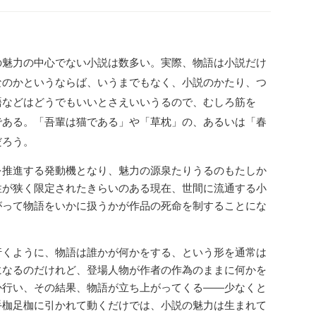
魅力の中心でない小説は数多い。実際、物語は小説だけ
なのかというならば、いうまでもなく、小説のかたり、つ
語などはどうでもいいとさえいいうるので、むしろ筋を
である。「吾輩は猫である」や「草枕」の、あるいは「春
だろう。
推進する発動機となり、魅力の源泉たりうるのもたしか
性が狭く限定されたきらいのある現在、世間に流通する小
がって物語をいかに扱うかが作品の死命を制することにな
くように、物語は誰かが何かをする、という形を通常は
になるのだけれど、登場人物が作者の作為のままに何かを
か行い、その結果、物語が立ち上がってくる――少なくと
手枷足枷に引かれて動くだけでは、小説の魅力は生まれて