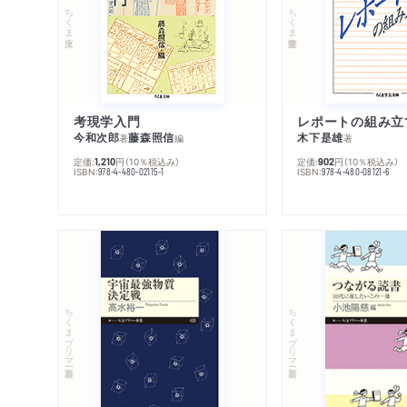
ちくま文庫
ちくま学芸文庫
考現学入門
レポートの組み立
今和次郎
藤森照信
木下是雄
著
編
著
定価:
円
（10％税込み）
定価:
円
（10％税込み）
1,210
902
ISBN:
ISBN:
978-4-480-02115-1
978-4-480-08121-6
ちくまプリマー新書
ちくまプリマー新書