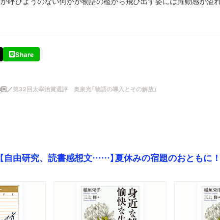
しか呼びようのない何かが物語の檻から飛び出す姿には躍動感が溢
Share
3回
第32回太宰治賞選評 奥泉光「物語の導入とその解放」
【自由研究、読書感想文……】夏休みの宿題のおともに