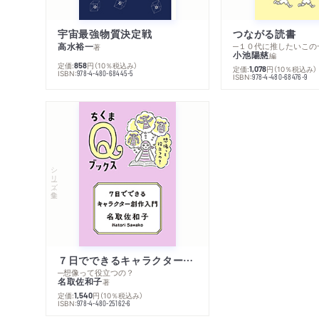
宇宙最強物質決定戦
つながる読書
高水裕一
─１０代に推したいこの
著
小池陽慈
編
定価:
円
（10％税込み）
858
定価:
円
（10％税込み）
1,078
ISBN:
978-4-480-68445-5
ISBN:
978-4-480-68476-9
シリーズ・全集
７日でできるキャラクター創作入門
─想像って役立つの？
名取佐和子
著
定価:
円
（10％税込み）
1,540
ISBN:
978-4-480-25162-6