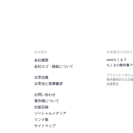
会社案内
筑摩書房の外部サ
webちくま
会社概要
ちくまの教科書
会社ロゴ・銘板について
プライバシーポリ
太宰治賞
教科書採択の公正
太宰治と筑摩書房
免責事項
お問い合わせ
著作権について
出版目録
ソーシャルメディア
リンク集
サイトマップ