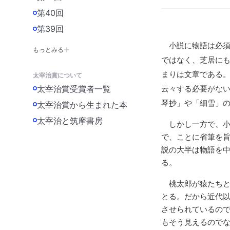
第40回
第39回
小説に物語は必須
もっとみる
ではなく、芝居に
まりは文章である
太宰治賞について
太宰治賞受賞者一覧
云々する必要がな
太宰治賞から生まれた本
琴抄」や「細雪」
太宰治と筑摩書房
しかし一方で、小
で、ことに省筆を
説の大半は物語を
る。
桃太郎が猿たちと
とる。だから近代
させられているの
もそう見えるので