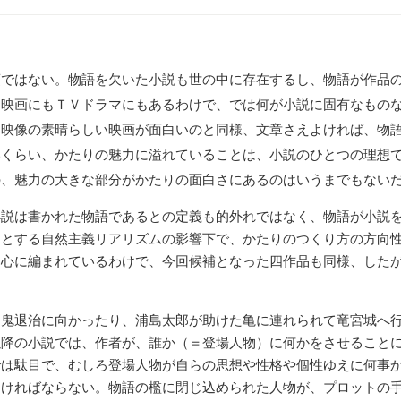
ではない。物語を欠いた小説も世の中に存在するし、物語が作品の
も映画にもＴＶドラマにもあるわけで、では何が小説に固有なもの
。映像の素晴らしい映画が面白いのと同様、文章さえよければ、物
いくらい、かたりの魅力に溢れていることは、小説のひとつの理想
の、魅力の大きな部分がかたりの面白さにあるのはいうまでもない
説は書かれた物語であるとの定義も的外れではなく、物語が小説を
旨とする自然主義リアリズムの影響下で、かたりのつくり方の方向
中心に編まれているわけで、今回候補となった四作品も同様、した
鬼退治に向かったり、浦島太郎が助けた亀に連れられて竜宮城へ行
以降の小説では、作者が、誰か（＝登場人物）に何かをさせること
では駄目で、むしろ登場人物が自らの思想や性格や個性ゆえに何事
なければならない。物語の檻に閉じ込められた人物が、プロットの