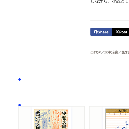
しながら、小説と
Share
Post
TOP
太宰治賞
第3