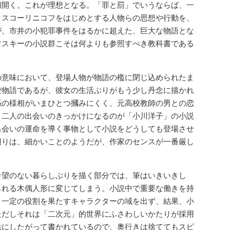
切開く。これが理想となる。「罪と罰」でいうならば、一
ラスコーリニコフをはじめとする人物らの思想や行動を、
が、市井の小犯罪事件をはるかに超えた、巨大な物語とな
フスキーの小説群こそは何よりも参照すべき教科書である
意味において、登場人物が物語の檻に閉じ込められたま
愛物語であるが、彼女の生活ぶりがもう少し丹念に描かれ
係の様相がいまひとつ摑みにくく、元高校教師の男との恋
。二人の出会いのきっかけになるのが「小川洋子」の小説
出会いの運命を導く事物として小説をどうしても登場させ
辺りは、細かいことのようだが、作家のセンスが一番厳し
希望のない暮らしぶりを描く部分では、筆はいきいきし
られる木偶人形に変じてしまう。小説中で重要な働きを持
、一定の役割を果たすキャラクターの域を出ず、結果、小
ただしそれは「二次元」的世界にふさわしいかたりが採用
法にしたがって書かれているので、奥行きは捨ててもスピ