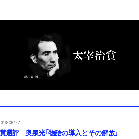
2016/06/27
治賞選評 奥泉光「物語の導入とその解放」