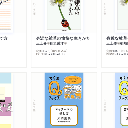
ちくま文庫
ちくま文庫
て方
身近な雑草の愉快な生きかた
身近な雑草
三上修
稲垣栄洋
三上修
稲垣
著
著
著
定価:
円
（10％税込み）
定価:
円
（10
814
814
ISBN:
ISBN:
978-4-480-42819-6
978-4-480-
シリーズ・全集
シリーズ・全集