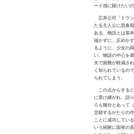
ード感に賭けたい
広井公司「トラン
たる主人公に思春
ある。物語とは基
描かずに、仄めか
るように、少女の
い。物語の中心を
夫で困難が軽減さ
く知られているの
られてしまう。
この点からすると
に受け継がれ、語
ろも随分とあって
交錯するかたりの
ことに成功してい
いう経験に固有の