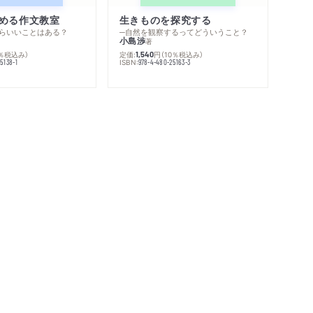
める作文教室
生きものを探究する
らいいことはある？
─自然を観察するってどういうこと？
小島渉
著
0％税込み）
定価:
円
（10％税込み）
1,540
ISBN:
5138-1
978-4-480-25163-3