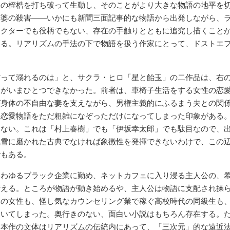
語の桎梏を打ち破って生動し、そのことがより大きな物語の地平を
老婆の殺害――いかにも新聞三面記事的な物語から出発しながら、
ラクターでも役柄でもない、存在の手触りとともに追究し描くこと
ある。リアリズムの手法の下で物語を扱う作家にとって、ドストエ
って溺れるのは」と、サクラ・ヒロ「星と飴玉」の二作品は、右の
とがいまひとつできなかった。前者は、車椅子生活をする女性の恋
ば身体の不自由な妻を支えながら、男権主義的にふるまう夫との関
る恋愛物語をただ粗雑になぞっただけになってしまった印象がある
けない。これは「村上春樹」でも「伊坂幸太郎」でも駄目なので、
風雪に磨かれた古典でなければ象徴性を発揮できないわけで、この
でもある。
いわゆるブラック企業に勤め、ネットカフェに入り浸る主人公の、
冴える。ところが物語が動き始めるや、主人公は物語に支配され操
ェの女性も、怪し気なカウンセリング業で稼ぐ高校時代の同級生も
欠いてしまった。奥行きのない、面白い小説はもちろん存在する。
、本作の文体はリアリズムの伝統内にあって、「三次元」的な遠近