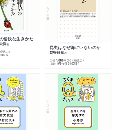
ちくま新書
の愉快な生きかた
栄洋
著
昆虫はなぜ海にいないのか
％税込み）
朝野維起
著
42819-6
定価:
円
（10％税込み）
1,056
ISBN:
978-4-480-07756-1
シリーズ・全集