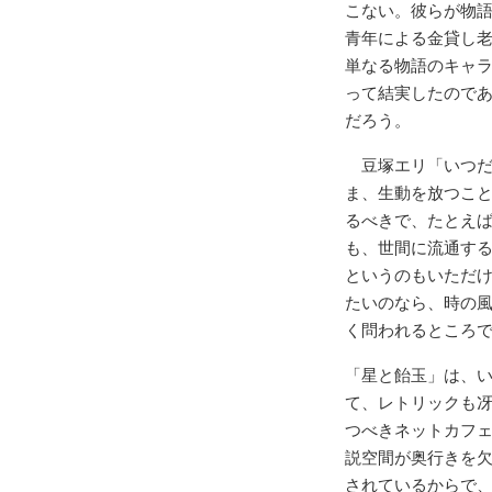
こない。彼らが物
青年による金貸し
単なる物語のキャ
って結実したので
だろう。
豆塚エリ「いつだ
ま、生動を放つこ
るべきで、たとえ
も、世間に流通す
というのもいただ
たいのなら、時の
く問われるところ
「星と飴玉」は、
て、レトリックも
つべきネットカフ
説空間が奥行きを
されているからで