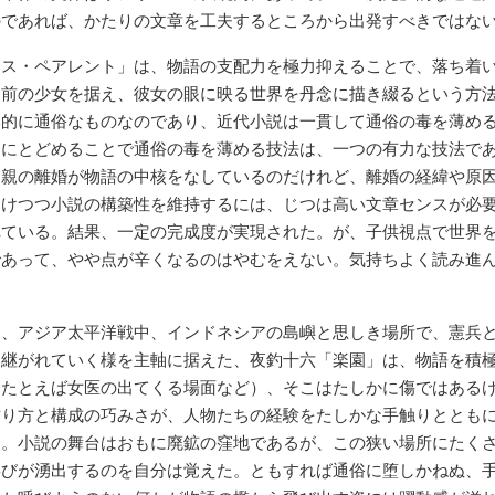
のであれば、かたりの文章を工夫するところから出発すべきではな
ス・ペアレント」は、物語の支配力を極力抑えることで、落ち着い
期前の少女を据え、彼女の眼に映る世界を丹念に描き綴るという方
本的に通俗なものなのであり、近代小説は一貫して通俗の毒を薄め
すにとどめることで通俗の毒を薄める技法は、一つの有力な技法で
両親の離婚が物語の中核をなしているのだけれど、離婚の経緯や原
避けつつ小説の構築性を維持するには、じつは高い文章センスが必
れている。結果、一定の完成度が実現された。が、子供視点で世界
であって、やや点が辛くなるのはやむをえない。気持ちよく読み進
、アジア太平洋戦中、インドネシアの島嶼と思しき場所で、憲兵と
り継がれていく様を主軸に据えた、夜釣十六「楽園」は、物語を積
（たとえば女医の出てくる場面など）、そこはたしかに傷ではある
作り方と構成の巧みさが、人物たちの経験をたしかな手触りととも
る。小説の舞台はおもに廃鉱の窪地であるが、この狭い場所にたく
喜びが湧出するのを自分は覚えた。ともすれば通俗に堕しかねぬ、