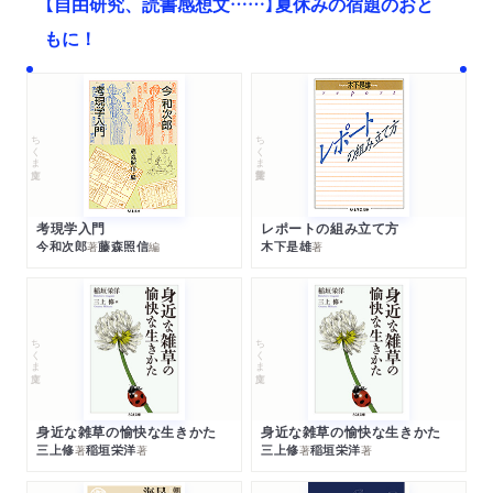
【自由研究、読書感想文……】夏休みの宿題のおと
もに！
ちくま文庫
ちくま学芸文庫
考現学入門
レポートの組み立て方
今和次郎
藤森照信
木下是雄
著
編
著
ちくま文庫
ちくま文庫
身近な雑草の愉快な生きかた
身近な雑草の愉快な生きかた
三上修
稲垣栄洋
三上修
稲垣栄洋
著
著
著
著