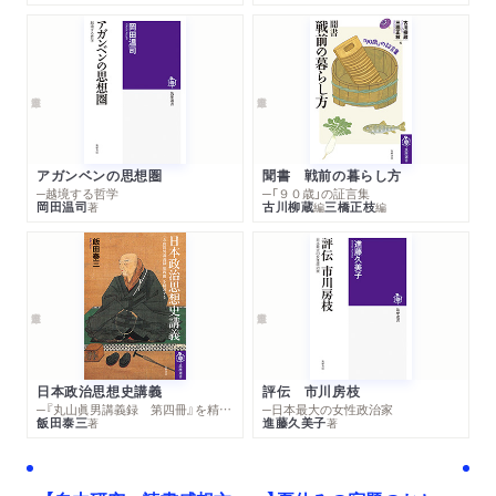
アガンベンの思想圏
聞書 戦前の暮らし方
─越境する哲学
─「９０歳」の証言集
岡田温司
古川柳蔵
三橋正枝
著
編
編
日本政治思想史講義
評伝 市川房枝
─『丸山眞男講義録 第四冊』を精読する
─日本最大の女性政治家
飯田泰三
進藤久美子
著
著