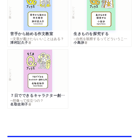
シリーズ・全集
シリーズ・全集
苦手から始める作文教室
生きものを探究する
─文章が書けたらいいことはある？
─自然を観察するってどういうこと？
津村記久子
小島渉
著
著
シリーズ・全集
７日でできるキャラクター創作入門
─想像って役立つの？
名取佐和子
著