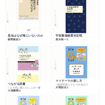
ちくまプリマー新書
ちくま新書
昆虫はなぜ海にいないのか
宇宙最強物質決定戦
朝野維起
高水裕一
著
著
ちくまプリマー新書
シリーズ・全集
マイテーマの探し方
つながる読書
─探究学習ってどうやるの？
片岡則夫
著
─１０代に推したいこの一冊
小池陽慈
編