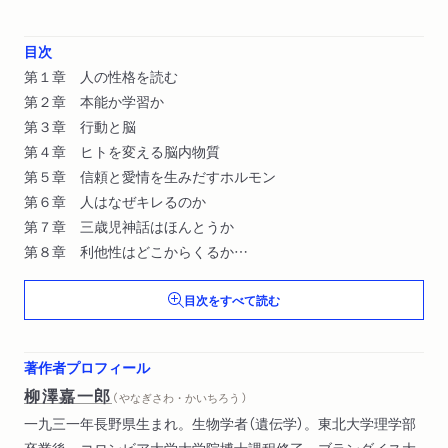
目次
第１章 人の性格を読む
第２章 本能か学習か
第３章 行動と脳
第４章 ヒトを変える脳内物質
第５章 信頼と愛情を生みだすホルモン
第６章 人はなぜキレるのか
第７章 三歳児神話はほんとうか
第８章 利他性はどこからくるか
第９章 利他的な遺伝子
目次をすべて読む
著作者プロフィール
柳澤嘉一郎
（ やなぎさわ・かいちろう ）
一九三一年長野県生まれ。生物学者（遺伝学）。東北大学理学部