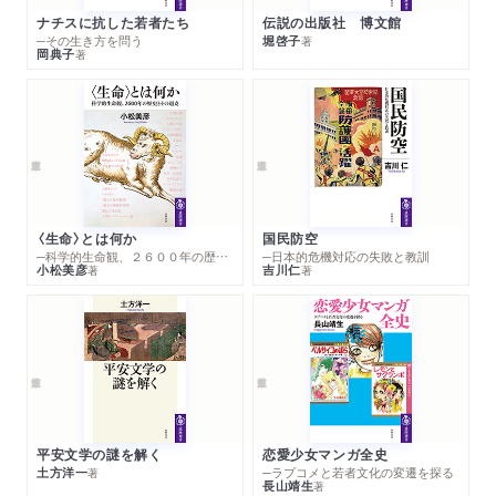
ナチスに抗した若者たち
伝説の出版社 博文館
─その生き方を問う
堀啓子
著
岡典子
著
〈生命〉とは何か
国民防空
─科学的生命観、２６００年の歴史とその超克
─日本的危機対応の失敗と教訓
小松美彦
吉川仁
著
著
平安文学の謎を解く
恋愛少女マンガ全史
土方洋一
─ラブコメと若者文化の変遷を探る
著
長山靖生
著