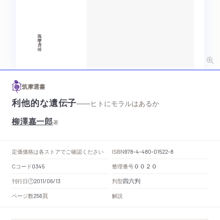
筑摩選書
利他的な遺伝子
——ヒトにモラルはあるか
柳澤嘉一郎
著
定価
価格は各ストアでご確認ください
ISBN
978-4-480-01522-8
Cコード
整理番号
0345
００２０
四六判
刊行日
判型
2011/06/13
頁
ページ数
解説
256