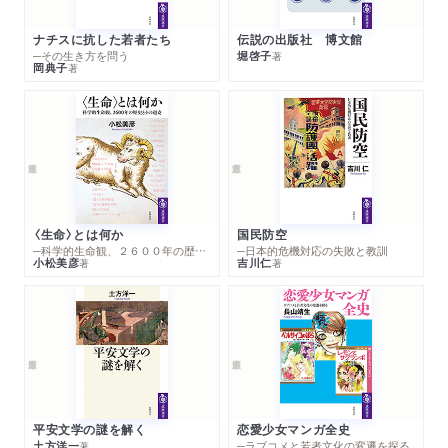
ナチスに抗した若者たち
伝説の出版社 博文館
─その生き方を問う
堀啓子
著
岡典子
著
〈生命〉とは何か
国民防空
─科学的生命観、２６００年の歴史とその超克
─日本的危機対応の失敗と教訓
小松美彦
吉川仁
著
著
平安文学の謎を解く
恋愛少女マンガ全史
土方洋一
─ラブコメと若者文化の変遷を探る
著