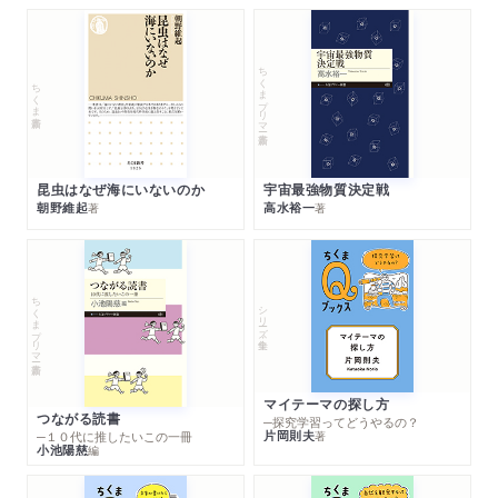
ちくまプリマー新書
ちくま新書
昆虫はなぜ海にいないのか
宇宙最強物質決定戦
朝野維起
高水裕一
著
著
ちくまプリマー新書
シリーズ・全集
マイテーマの探し方
つながる読書
─探究学習ってどうやるの？
片岡則夫
著
─１０代に推したいこの一冊
小池陽慈
編