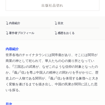
出版社品切れ
内容紹介
目次
著作者プロフィール
感想をおくる
内容紹介
世界各地のチャイナタウンには関帝廟があり、そこには関羽が
商業の神として祀られて、華人たちの心の拠り所となってい
る。「三国志」の武将が、なぜこのような信仰の対象となったの
か。「義」「信」を尊ぶ中国人の精神との関わりを手がかりに、歴
史上の一人物である関羽が、「義」「信」を体現する象徴へと大き
く変貌を遂げるまでを描き出し、中国の民衆が関羽に託した思
いを探る。
目次