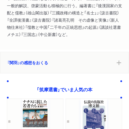
一般的解説、啓蒙活動も積極的に行う。編著書に『後漢国家の支
配と儒教』（雄山閣出版）『三國政権の構造と「名士」』（汲古書院）
『全譯後漢書』（汲古書院）『諸葛亮孔明 その虚像と実像』（新人
物往来社）『儒教と中国「二千年の正統思想」の起源』（講談社選書
メチエ）『三国志』（中公新書）など。
『関羽』の感想をおくる
「筑摩選書」でいま人気の本