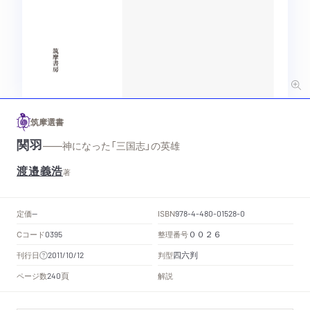
筑摩選書
関羽
——神になった「三国志」の英雄
渡邉義浩
著
定価
ISBN
--
978-4-480-01528-0
Cコード
整理番号
0395
００２６
四六判
刊行日
判型
2011/10/12
頁
ページ数
解説
240