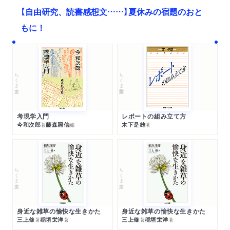
【自由研究、読書感想文……】夏休みの宿題のおと
もに！
ちくま文庫
ちくま学芸文庫
考現学入門
レポートの組み立て方
今和次郎
藤森照信
木下是雄
著
編
著
ちくま文庫
ちくま文庫
身近な雑草の愉快な生きかた
身近な雑草の愉快な生きかた
三上修
稲垣栄洋
三上修
稲垣栄洋
著
著
著
著