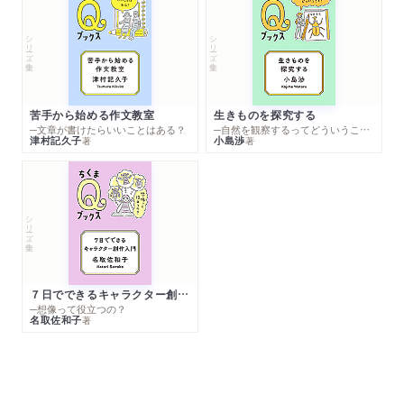
シリーズ・全集
シリーズ・全集
苦手から始める作文教室
生きものを探究する
─文章が書けたらいいことはある？
─自然を観察するってどういうこと？
津村記久子
小島渉
著
著
シリーズ・全集
７日でできるキャラクター創作入門
─想像って役立つの？
名取佐和子
著