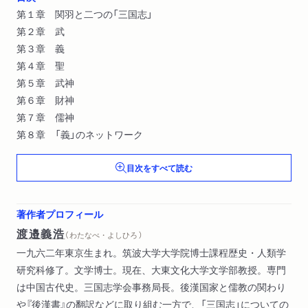
第１章 関羽と二つの「三国志」
第２章 武
第３章 義
第４章 聖
第５章 武神
第６章 財神
第７章 儒神
第８章 「義」のネットワーク
目次をすべて読む
著作者プロフィール
渡邉義浩
（ わたなべ・よしひろ ）
一九六二年東京生まれ。筑波大学大学院博士課程歴史・人類学
研究科修了。文学博士。現在、大東文化大学文学部教授。専門
は中国古代史。三国志学会事務局長。後漢国家と儒教の関わり
や『後漢書』の翻訳などに取り組む一方で、「三国志」についての