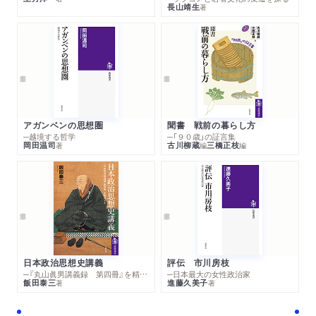
長山靖生
著
アガンベンの思想圏
聞書 戦前の暮らし方
─越境する哲学
─「９０歳」の証言集
岡田温司
古川柳蔵
三橋正枝
著
編
編
日本政治思想史講義
評伝 市川房枝
─『丸山眞男講義録 第四冊』を精読する
─日本最大の女性政治家
飯田泰三
進藤久美子
著
著