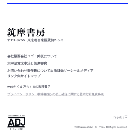
〒111-8755
東京都台東区蔵前2-5-3
会社概要
会社ロゴ・銘板について
太宰治賞
太宰治と筑摩書房
お問い合わせ
著作権について
出版目録
ソーシャルメディア
リンク集
サイトマップ
webちくま
ちくまの教科書
プライバシーポリシー
教科書採択の公正確保に関する基本方針
免責事項
PageTop
© Chikumashobo Ltd.
2024
All Rights Reserved.