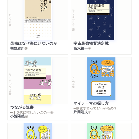
ちくまプリマー新書
ちくま新書
昆虫はなぜ海にいないのか
宇宙最強物質決定戦
朝野維起
高水裕一
著
著
ちくまプリマー新書
シリーズ・全集
マイテーマの探し方
つながる読書
─探究学習ってどうやるの？
片岡則夫
著
─１０代に推したいこの一冊
小池陽慈
編