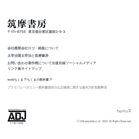
〒111-8755
東京都台東区蔵前2-5-3
会社概要
会社ロゴ・銘板について
太宰治賞
太宰治と筑摩書房
お問い合わせ
著作権について
出版目録
ソーシャルメディア
リンク集
サイトマップ
webちくま
ちくまの教科書
プライバシーポリシー
教科書採択の公正確保に関する基本方針
免責事項
PageTop
© Chikumashobo Ltd.
2024
All Rights Reserved.