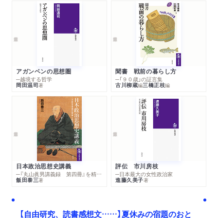
アガンベンの思想圏
聞書 戦前の暮らし方
─越境する哲学
─「９０歳」の証言集
岡田温司
古川柳蔵
三橋正枝
著
編
編
日本政治思想史講義
評伝 市川房枝
─『丸山眞男講義録 第四冊』を精読する
─日本最大の女性政治家
飯田泰三
進藤久美子
著
著
【自由研究、読書感想文……】夏休みの宿題のおと