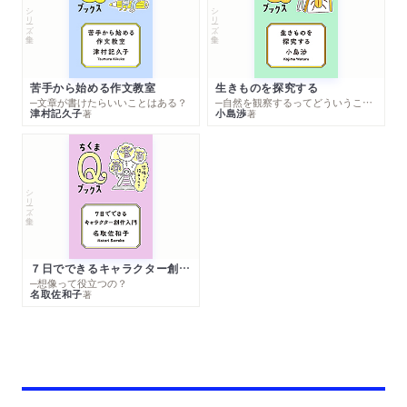
シリーズ・全集
シリーズ・全集
苦手から始める作文教室
生きものを探究する
─文章が書けたらいいことはある？
─自然を観察するってどういうこと？
津村記久子
小島渉
著
著
シリーズ・全集
７日でできるキャラクター創作入門
─想像って役立つの？
名取佐和子
著