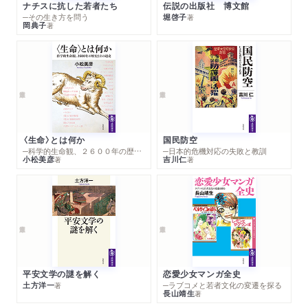
ナチスに抗した若者たち
伝説の出版社 博文館
─その生き方を問う
堀啓子
著
岡典子
著
〈生命〉とは何か
国民防空
─科学的生命観、２６００年の歴史とその超克
─日本的危機対応の失敗と教訓
小松美彦
吉川仁
著
著
平安文学の謎を解く
恋愛少女マンガ全史
土方洋一
─ラブコメと若者文化の変遷を探る
著
長山靖生
著