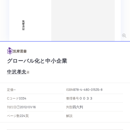
筑摩選書
グローバル化と中小企業
中沢孝夫
著
定価
ISBN
--
978-4-480-01535-8
Cコード
整理番号
0334
００３３
四六判
刊行日
判型
2012/01/16
頁
ページ数
解説
224