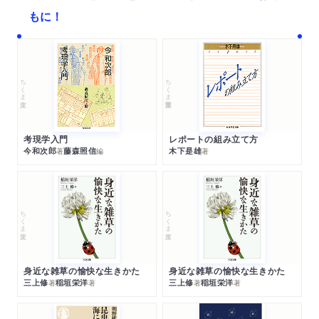
もに！
ちくま文庫
ちくま学芸文庫
考現学入門
レポートの組み立て方
今和次郎
藤森照信
木下是雄
著
編
著
ちくま文庫
ちくま文庫
身近な雑草の愉快な生きかた
身近な雑草の愉快な生きかた
三上修
稲垣栄洋
三上修
稲垣栄洋
著
著
著
著