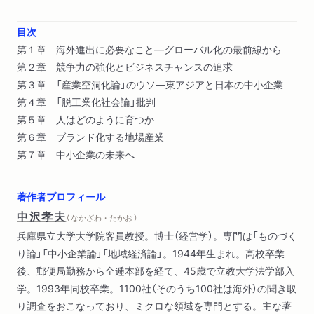
目次
第１章 海外進出に必要なこと―グローバル化の最前線から
第２章 競争力の強化とビジネスチャンスの追求
第３章 「産業空洞化論」のウソ―東アジアと日本の中小企業
第４章 「脱工業化社会論」批判
第５章 人はどのように育つか
第６章 ブランド化する地場産業
第７章 中小企業の未来へ
著作者プロフィール
中沢孝夫
（ なかざわ・たかお ）
兵庫県立大学大学院客員教授。博士（経営学）。専門は「ものづく
り論」「中小企業論」「地域経済論」。1944年生まれ。高校卒業
後、郵便局勤務から全逓本部を経て、45歳で立教大学法学部入
学。1993年同校卒業。1100社（そのうち100社は海外）の聞き取
り調査をおこなっており、ミクロな領域を専門とする。主な著