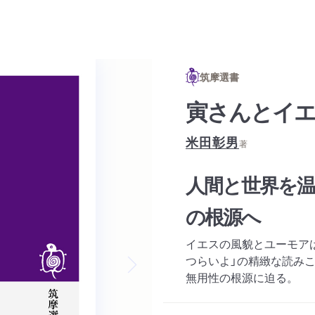
筑摩選書
寅さんとイ
米田彰男
著
人間と世界を温
の根源へ
イエスの風貌とユーモア
つらいよ」の精緻な読み
無用性の根源に迫る。
Next slide