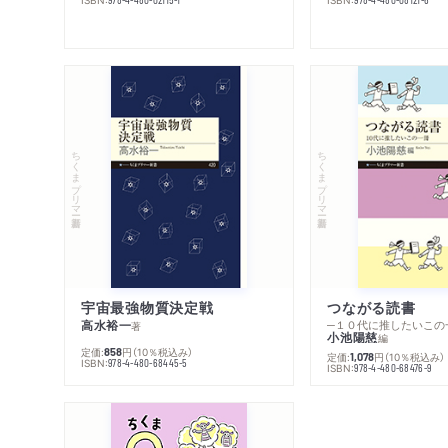
ちくまプリマー新書
ちくまプリマー新書
宇宙最強物質決定戦
つながる読書
高水裕一
─１０代に推したいこの
著
小池陽慈
編
定価:
円
（10％税込み）
858
定価:
円
（10％税込み）
1,078
ISBN:
978-4-480-68445-5
ISBN:
978-4-480-68476-9