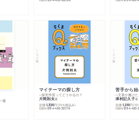
シリーズ・全集
シリーズ・全集
マイテーマの探し方
苦手から始
─探究学習ってどうやるの？
─文章が書けた
片岡則夫
津村記久子
著
著
一冊
定価:
円
（10％税込み）
定価:
円
（1
1,320
1,210
ISBN:
ISBN:
978-4-480-25117-6
978-4-480-2