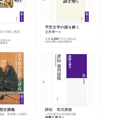
著作者プロフィール
シリーズ・関連本
感想をおくる
平安文学の謎を解く
応の失敗と教訓
土方洋一
著
定価:
円
（10％税込み）
2,200
0％税込み）
ISBN:
978-4-480-01847-2
01852-6
想史講義
評伝 市川房枝
─『丸山眞男講義録 第四冊』を精読する
─日本最大の女性政治家
進藤久美子
著