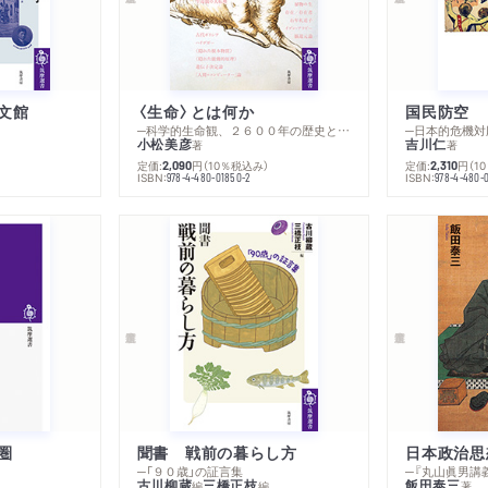
文館
〈生命〉とは何か
国民防空
─科学的生命観、２６００年の歴史とその超克
─日本的危機対
小松美彦
吉川仁
著
著
）
定価:
円
（10％税込み）
定価:
円
（1
2,090
2,310
ISBN:
ISBN:
978-4-480-01850-2
978-4-480-
圏
聞書 戦前の暮らし方
日本政治思
─「９０歳」の証言集
古川柳蔵
三橋正枝
飯田泰三
編
編
著