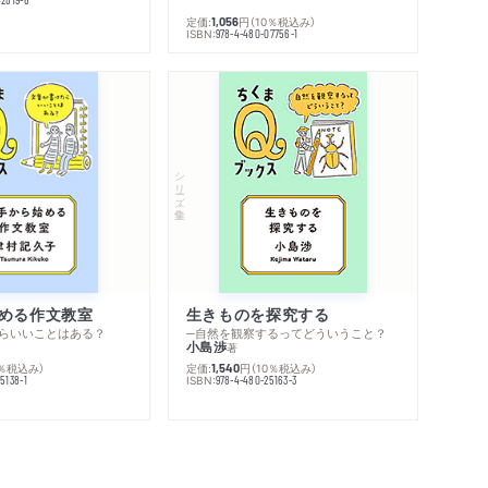
定価:
円
（10％税込み）
1,056
ISBN:
978-4-480-07756-1
シリーズ・全集
める作文教室
生きものを探究する
らいいことはある？
─自然を観察するってどういうこと？
小島渉
著
0％税込み）
定価:
円
（10％税込み）
1,540
ISBN:
5138-1
978-4-480-25163-3