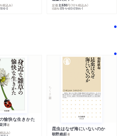
0％税込み）
定価:
円
（10％税込み）
2,530
ISBN:
1841-0
978-4-480-01844-1
！
ちくま新書
の愉快な生きかた
栄洋
著
昆虫はなぜ海にいないのか
％税込み）
朝野維起
著
42819-6