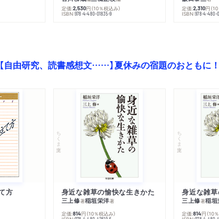
）
定価:
円
（10％税込み）
定価:
円
（1
2,530
2,310
ISBN:
ISBN:
978-4-480-01835-9
978-4-480-0
【自由研究、読書感想文……】夏休みの宿題のおともに
ちくま文庫
ちくま文庫
て方
身近な雑草の愉快な生きかた
身近な雑草
三上修
稲垣栄洋
三上修
稲垣
著
著
著
定価:
円
（10％税込み）
定価:
円
（10
814
814
ISBN:
ISBN:
978-4-480-42819-6
978-4-480-