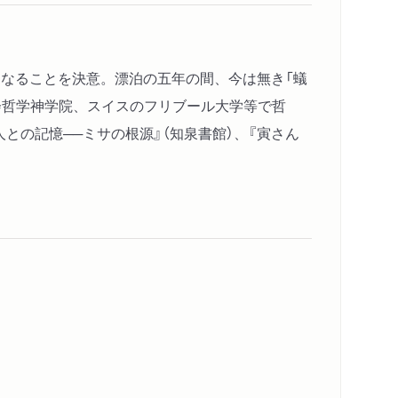
父になることを決意。漂泊の五年の間、今は無き「蟻
会哲学神学院、スイスのフリブール大学等で哲
との記憶──ミサの根源』（知泉書館）、『寅さん