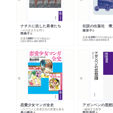
ナチスに抗した若者たち
伝説の出版社 博
─その生き方を問う
堀啓子
著
岡典子
著
定価:
円
（10％税込み
2,200
定価:
円
（10％税込み）
1,980
ISBN:
978-4-480-01845-8
ISBN:
978-4-480-01851-9
恋愛少女マンガ全史
アガンベンの思想
─ラブコメと若者文化の変遷を探る
─越境する哲学
長山靖生
岡田温司
著
著