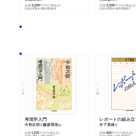
定価:
円
（10％税込み）
定価:
円
（10％税込み
2,200
2,200
ISBN:
ISBN:
978-4-480-01846-5
978-4-480-01842-7
ちくま文庫
ちくま学芸文庫
考現学入門
レポートの組み立
今和次郎
藤森照信
木下是雄
著
編
著
定価:
円
（10％税込み）
定価:
円
（10％税込み）
1,210
902
ISBN:
ISBN:
978-4-480-02115-1
978-4-480-08121-6