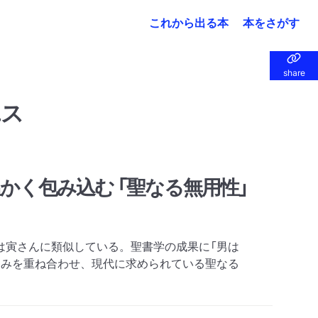
これから出る本
本をさがす
share
share
エス
かく包み込む 「聖なる無用性」
は寅さんに類似している。聖書学の成果に「男は
こみを重ね合わせ、現代に求められている聖なる