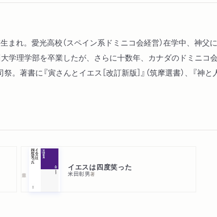
松山市生まれ。愛光高校（スペイン系ドミニコ会経営）在学中、神
信州大学理学部を卒業したが、さらに十数年、カナダのドミニコ
。著書に『寅さんとイエス［改訂新版］』（筑摩選書）、『神と人
イエスは四度笑った
米田彰男
著