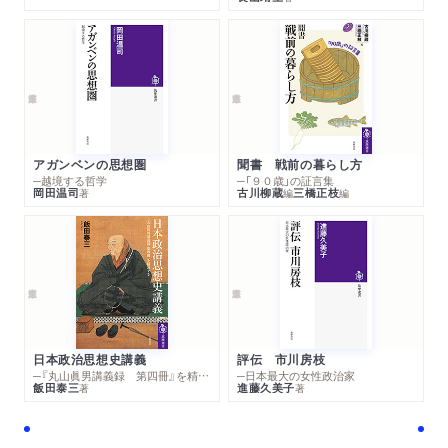
アガンベンの思想圏
聞書 戦前の暮らし方
─越境する哲学
─「９０歳」の証言集
岡田温司
古川柳蔵
三橋正枝
著
編
編
日本政治思想史講義
評伝 市川房枝
─『丸山眞男講義録 第四冊』を精読する
─日本最大の女性政治家
飯田泰三
進藤久美子
著
著