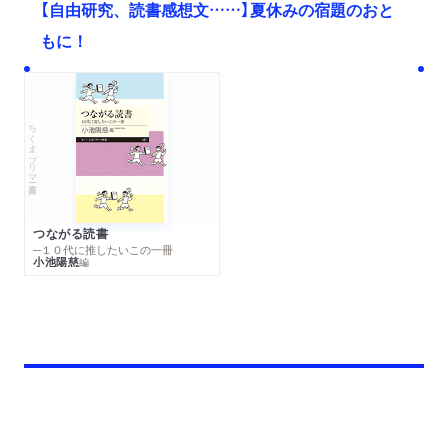
【自由研究、読書感想文……】夏休みの宿題のおと
もに！
ちくまプリマー新書
つながる読書
─１０代に推したいこの一冊
小池陽慈
編