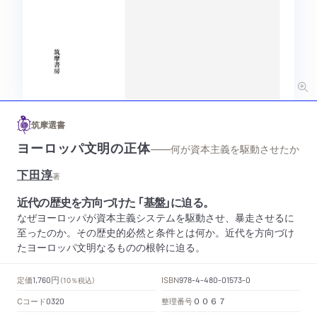
筑摩選書
ヨーロッパ文明の正体
——何が資本主義を駆動させたか
下田淳
著
近代の歴史を方向づけた 「基盤」に迫る。
なぜヨーロッパが資本主義システムを駆動させ、暴走させるに
至ったのか。その歴史的必然と条件とは何か。近代を方向づけ
たヨーロッパ文明なるものの根幹に迫る。
円
定価
ISBN
1,760
（10％税込）
978-4-480-01573-0
Cコード
整理番号
0320
００６７