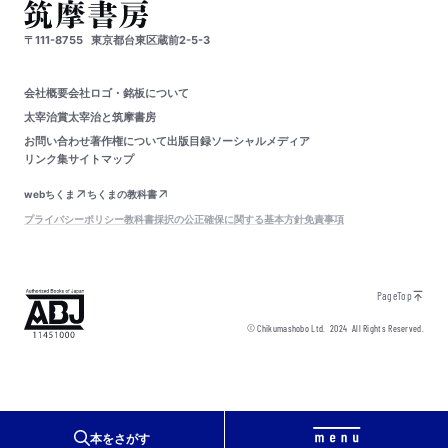
〒111-8755
東京都台東区蔵前2-5-3
会社概要
会社ロゴ・銘板について
太宰治賞
太宰治と筑摩書房
お問い合わせ
著作権について
出版目録
ソーシャルメディア
リンク集
サイトマップ
webちくま
ちくまの教科書
プライバシーポリシー
教科書採択の公正確保に関する基本方針
免責事項
PageTop
© Chikumashobo Ltd.
2024
All Rights Reserved.
本をさがす