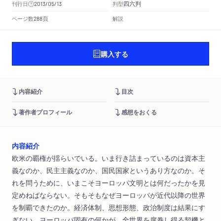
四六判
刊行日
判型
2013/05/13
頁
ページ数
解説
288
購入する
内容紹介
目次
著作者プロフィール
感想をおくる
内容紹介
欧米の覇権が揺らいでいる。いま行き詰まっているのは資本主
義なのか、民主主義なのか、国民国家というあり方なのか。そ
れを問うために、いまこそヨーロッパ文明とは何だったかを見
定めねばならない。そもそもなぜヨーロッパが近代以降の世界
を制覇できたのか。経済体制、思想形態、政治制度は結果にす
ぎない。ヨーロッパ固有の何かが、全世界を席巻し得る契機と