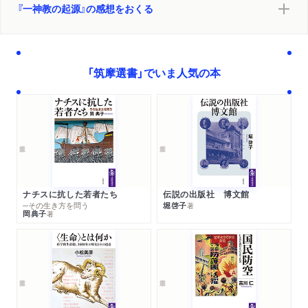
『一神教の起源』の感想をおくる
「筑摩選書」でいま人気の本
ナチスに抗した若者たち
伝説の出版社 博文館
─その生き方を問う
堀啓子
著
岡典子
著