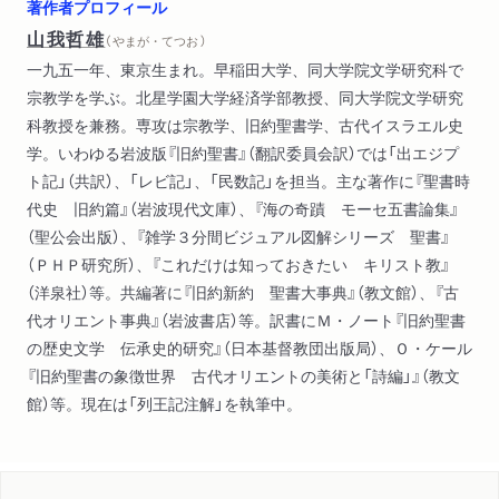
著作者プロフィール
山我哲雄
（ やまが・てつお ）
一九五一年、東京生まれ。早稲田大学、同大学院文学研究科で
宗教学を学ぶ。北星学園大学経済学部教授、同大学院文学研究
科教授を兼務。専攻は宗教学、旧約聖書学、古代イスラエル史
学。いわゆる岩波版『旧約聖書』（翻訳委員会訳）では「出エジプ
ト記」（共訳）、「レビ記」、「民数記」を担当。主な著作に『聖書時
代史 旧約篇』（岩波現代文庫）、『海の奇蹟 モーセ五書論集』
（聖公会出版）、『雑学３分間ビジュアル図解シリーズ 聖書』
（ＰＨＰ研究所）、『これだけは知っておきたい キリスト教』
（洋泉社）等。共編著に『旧約新約 聖書大事典』（教文館）、『古
代オリエント事典』（岩波書店）等。訳書にＭ・ノート『旧約聖書
の歴史文学 伝承史的研究』（日本基督教団出版局）、Ｏ・ケール
『旧約聖書の象徴世界 古代オリエントの美術と「詩編」』（教文
館）等。現在は「列王記注解」を執筆中。