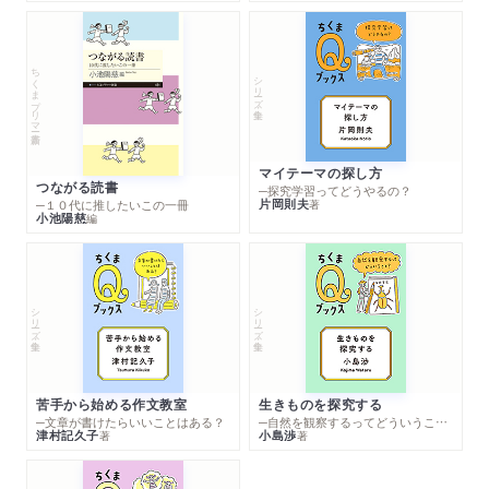
ちくまプリマー新書
シリーズ・全集
マイテーマの探し方
つながる読書
─探究学習ってどうやるの？
片岡則夫
著
─１０代に推したいこの一冊
小池陽慈
編
シリーズ・全集
シリーズ・全集
苦手から始める作文教室
生きものを探究する
─文章が書けたらいいことはある？
─自然を観察するってどういうこと？
津村記久子
小島渉
著
著