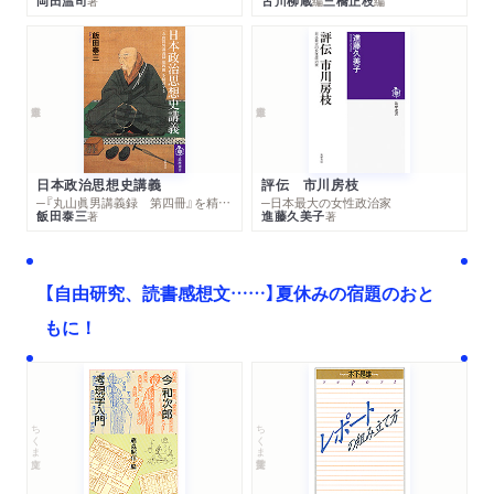
岡田温司
古川柳蔵
三橋正枝
著
編
編
日本政治思想史講義
評伝 市川房枝
─『丸山眞男講義録 第四冊』を精読する
─日本最大の女性政治家
飯田泰三
進藤久美子
著
著
【自由研究、読書感想文……】夏休みの宿題のおと
もに！
ちくま文庫
ちくま学芸文庫