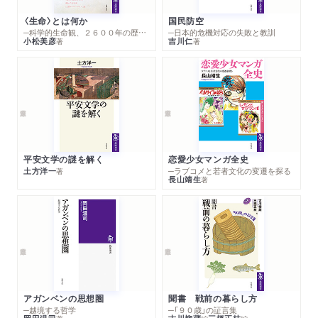
〈生命〉とは何か
国民防空
─科学的生命観、２６００年の歴史とその超克
─日本的危機対応の失敗と教訓
小松美彦
吉川仁
著
著
平安文学の謎を解く
恋愛少女マンガ全史
土方洋一
─ラブコメと若者文化の変遷を探る
著
長山靖生
著
アガンベンの思想圏
聞書 戦前の暮らし方
─越境する哲学
─「９０歳」の証言集