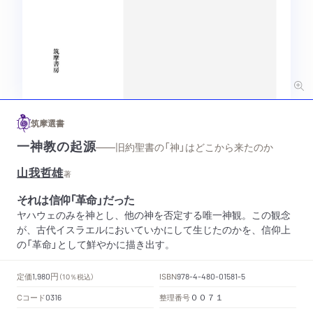
筑摩選書
一神教の起源
——旧約聖書の「神」はどこから来たのか
山我哲雄
著
それは信仰「革命」だった
ヤハウェのみを神とし、他の神を否定する唯一神観。この観念
が、古代イスラエルにおいていかにして生じたのかを、信仰上
の「革命」として鮮やかに描き出す。
円
定価
ISBN
1,980
（10％税込）
978-4-480-01581-5
Cコード
整理番号
0316
００７１