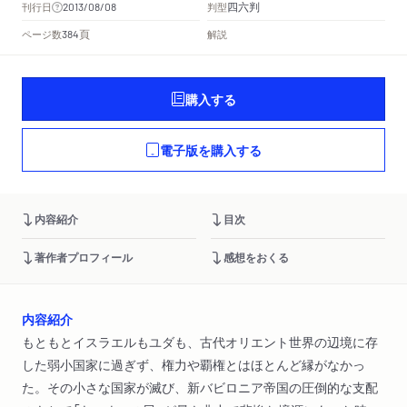
四六判
刊行日
判型
2013/08/08
頁
ページ数
解説
384
購入する
電子版を購入する
内容紹介
目次
著作者プロフィール
感想をおくる
内容紹介
もともとイスラエルもユダも、古代オリエント世界の辺境に存
した弱小国家に過ぎず、権力や覇権とはほとんど縁がなかっ
た。その小さな国家が滅び、新バビロニア帝国の圧倒的な支配