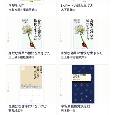
考現学入門
レポートの組み立て方
今和次郎
藤森照信
木下是雄
著
編
著
ちくま文庫
ちくま文庫
身近な雑草の愉快な生きかた
身近な雑草の愉快な生きかた
三上修
稲垣栄洋
三上修
稲垣栄洋
著
著
著
著
ちくまプリマー新書
ちくま新書
昆虫はなぜ海にいないのか
宇宙最強物質決定戦
朝野維起
高水裕一
著
著