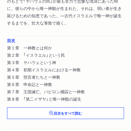
のもとで「ヤハウェの民」が最も非力で悲惨な境涯にあった時
に、彼らの中から唯一神観が生まれた。それは、弱い者が生き
延びるための知恵であった。―古代イスラエルで唯一神が誕生
するまでを、壮大な筆致で描く。
目次
第１章 一神教とは何か
第２章 「イスラエル」という民
第３章 ヤハウェという神
第４章 初期イスラエルにおける一神教
第５章 預言者たちと一神教
第６章 申命記と一神教
第７章 王国滅亡、バビロン捕囚と一神教
第８章 「第二イザヤ」と唯一神観の誕生
目次をすべて読む