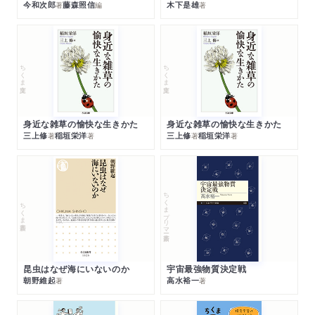
今和次郎
藤森照信
木下是雄
著
編
著
ちくま文庫
ちくま文庫
身近な雑草の愉快な生きかた
身近な雑草の愉快な生きかた
三上修
稲垣栄洋
三上修
稲垣栄洋
著
著
著
著
ちくまプリマー新書
ちくま新書
昆虫はなぜ海にいないのか
宇宙最強物質決定戦
朝野維起
高水裕一
著
著