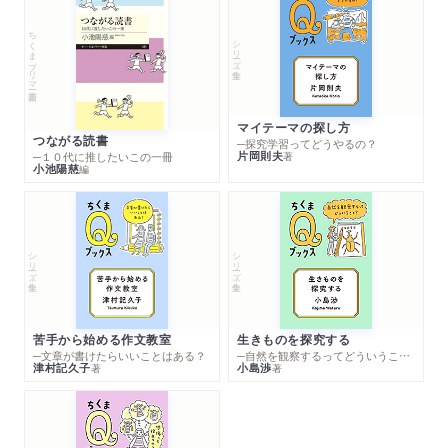
ちくまプリマー新書
シリーズ・全集
マイテーマの探し方
つながる読書
─探究学習ってどうやるの？
片岡則夫
著
─１０代に推したいこの一冊
小池陽慈
編
シリーズ・全集
シリーズ・全集
苦手から始める作文教室
生きものを探究する
─文章が書けたらいいことはある？
─自然を観察するってどういうこと？
津村記久子
小島渉
著
著