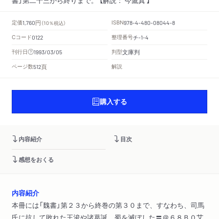
円
定価
ISBN
1,760
（10％税込）
978-4-480-08044-8
Cコード
整理番号
チ
0122
-1-4
文庫判
刊行日
判型
1993/03/05
頁
ページ数
解説
512
購入する
内容紹介
目次
感想をおくる
内容紹介
本冊には「魏書」第２３から終巻の第３０まで、すなわち、司馬
氏に抗して敗れた王浚や諸葛誕、蜀を滅ぼした〓＠６８Ｂ０艾