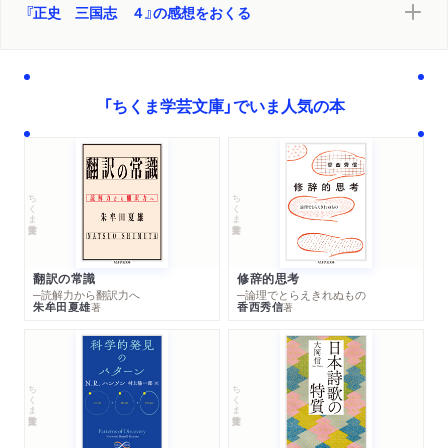
『正史 三国志 ４』の感想をおくる
「ちくま学芸文庫」でいま人気の本
ちくま学芸文庫
ちくま学芸文庫
翻訳の常識
修辞的思考
─読解力から翻訳力へ
─論理でとらえきれぬもの
朱牟田夏雄
香西秀信
著
著
ちくま学芸文庫
ちくま学芸文庫