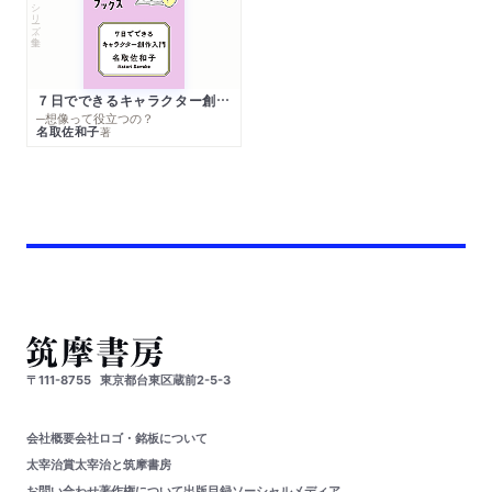
シリーズ・全集
７日でできるキャラクター創作入門
─想像って役立つの？
名取佐和子
著
〒111-8755
東京都台東区蔵前2-5-3
会社概要
会社ロゴ・銘板について
太宰治賞
太宰治と筑摩書房
お問い合わせ
著作権について
出版目録
ソーシャルメディア