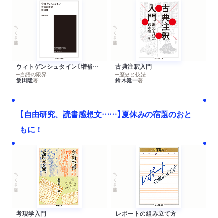
ちくま学芸文庫
ちくま学芸文庫
ウィトゲンシュタイン〔増補新版〕
古典注釈入門
─言語の限界
─歴史と技法
飯田隆
鈴木健一
著
著
【自由研究、読書感想文……】夏休みの宿題のおと
もに！
ちくま文庫
ちくま学芸文庫
考現学入門
レポートの組み立て方