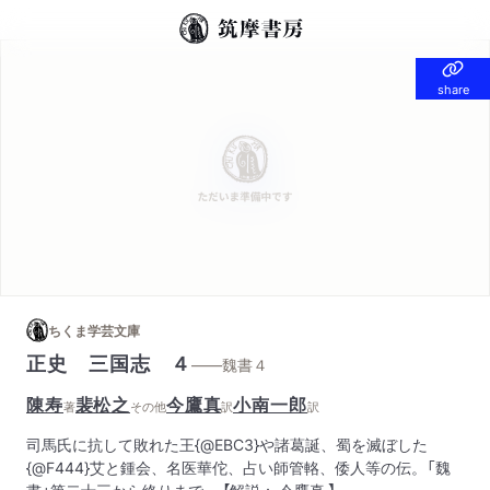
share
share
ちくま学芸文庫
正史 三国志 ４
——魏書４
陳寿
裴松之
今鷹真
小南一郎
著
その他
訳
訳
司馬氏に抗して敗れた王{@EBC3}や諸葛誕、蜀を滅ぼした
{@F444}艾と鍾会、名医華佗、占い師管輅、倭人等の伝。「魏
書」第二十三から終りまで。 【解説： 今鷹真 】