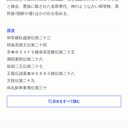
と鍾会、曹操に殺された名医華佗、神のような占い師管輅、異
民族（朝鮮や倭）ほかの伝を収める。
目次
和常楊杜趙裴伝第二十三
韓崔高孫王伝第二十四
辛〓＠５４Ｆ９楊阜高堂隆伝第二十五
満田牽郭伝第二十六
徐胡二王伝第二十七
王毋丘諸葛〓＠６８Ｂ０鍾伝第二十八
方技伝第二十九
烏丸鮮卑東夷伝第三十
目次をすべて読む