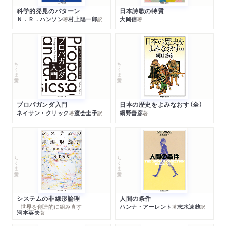
科学的発見のパターン
日本詩歌の特質
Ｎ．Ｒ．ハンソン
村上陽一郎
大岡信
著
訳
著
ちくま学芸文庫
ちくま学芸文庫
プロパガンダ入門
日本の歴史をよみなおす（全）
ネイサン・クリック
渡会圭子
網野善彦
著
訳
著
ちくま学芸文庫
ちくま学芸文庫
システムの非線形論理
人間の条件
─世界を創造的に組み直す
ハンナ・アーレント
志水速雄
著
訳
河本英夫
著