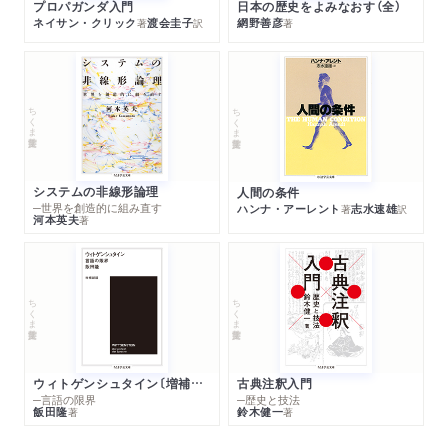
プロパガンダ入門
日本の歴史をよみなおす（全）
ネイサン・クリック
渡会圭子
網野善彦
著
訳
著
ちくま学芸文庫
ちくま学芸文庫
システムの非線形論理
人間の条件
─世界を創造的に組み直す
ハンナ・アーレント
志水速雄
著
訳
河本英夫
著
ちくま学芸文庫
ちくま学芸文庫
ウィトゲンシュタイン〔増補新版〕
古典注釈入門
─言語の限界
─歴史と技法
飯田隆
鈴木健一
著
著