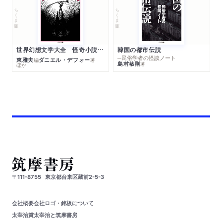
ちくま文庫
ちくま文庫
世界幻想文学大全 怪奇小説精華
韓国の都市伝説
─民俗学者の怪談ノート
東雅夫
ダニエル・デフォー
編
著
島村恭則
著
ほか
〒111-8755
東京都台東区蔵前2-5-3
会社概要
会社ロゴ・銘板について
太宰治賞
太宰治と筑摩書房