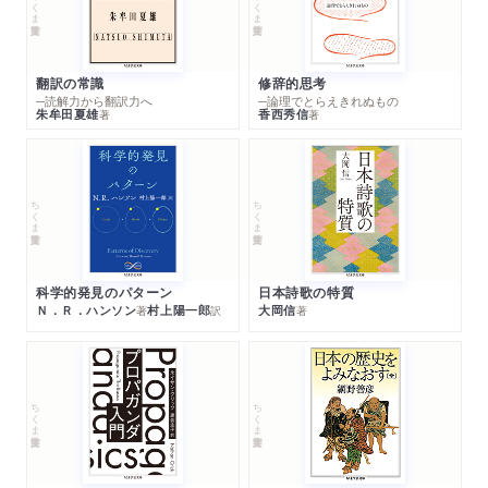
ちくま学芸文庫
ちくま学芸文庫
翻訳の常識
修辞的思考
─読解力から翻訳力へ
─論理でとらえきれぬもの
朱牟田夏雄
香西秀信
著
著
ちくま学芸文庫
ちくま学芸文庫
科学的発見のパターン
日本詩歌の特質
Ｎ．Ｒ．ハンソン
村上陽一郎
大岡信
著
訳
著
ちくま学芸文庫
ちくま学芸文庫