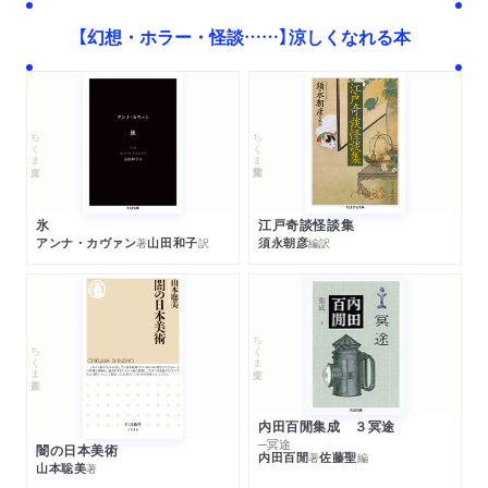
【幻想・ホラー・怪談……】涼しくなれる本
ちくま学芸文庫
ちくま文庫
江戸奇談怪談集
氷
須永朝彦
アンナ・カヴァン
山田和子
編訳
著
訳
ちくま文庫
ちくま新書
内田百閒集成 ３冥途
─冥途
闇の日本美術
内田百閒
佐藤聖
著
編
山本聡美
著