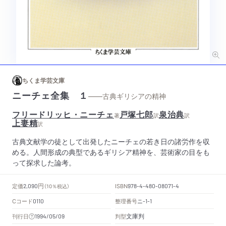
ちくま学芸文庫
ニーチェ全集 １
——古典ギリシアの精神
フリードリッヒ・ニーチェ
戸塚七郎
泉治典
著
訳
訳
上妻精
訳
古典文献学の徒として出発したニーチェの若き日の諸労作を収
める。人間形成の典型であるギリシア精神を、芸術家の目をも
って探求した論考。
円
定価
ISBN
2,090
（10％税込）
978-4-480-08071-4
Cコード
整理番号
ニ
0110
-1-1
文庫判
刊行日
判型
1994/05/09