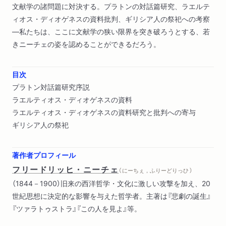
文献学の諸問題に対決する。プラトンの対話篇研究、ラエルテ
ィオス・ディオゲネスの資料批判、ギリシア人の祭祀への考察
―私たちは、ここに文献学の狭い限界を突き破ろうとする、若
きニーチェの姿を認めることができるだろう。
目次
プラトン対話篇研究序説
ラエルティオス・ディオゲネスの資料
ラエルティオス・ディオゲネスの資料研究と批判への寄与
ギリシア人の祭祀
著作者プロフィール
フリードリッヒ・ニーチェ
（ にーちぇ，ふりーどりっひ ）
（1844－1900）旧来の西洋哲学・文化に激しい攻撃を加え、20
世紀思想に決定的な影響を与えた哲学者。主著は『悲劇の誕生』
『ツァラトゥストラ』『この人を見よ』等。