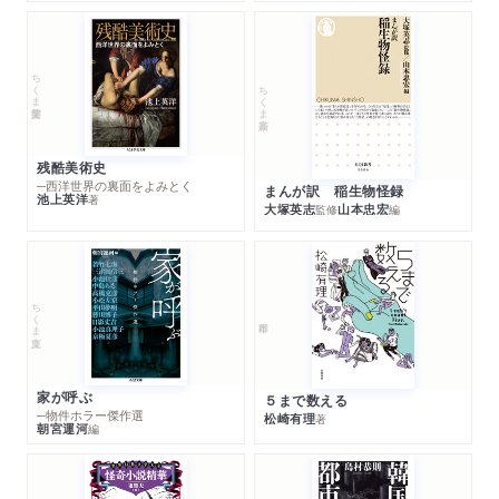
ちくま学芸文庫
ちくま新書
残酷美術史
─西洋世界の裏面をよみとく
まんが訳 稲生物怪録
池上英洋
著
大塚英志
山本忠宏
監修
編
ちくま文庫
家が呼ぶ
５まで数える
─物件ホラー傑作選
松崎有理
著
朝宮運河
編