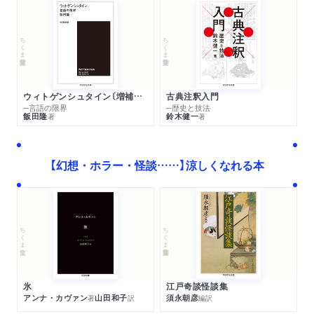
ちくま学芸文庫
ちくま学芸文庫
ウィトゲンシュタイン〔増補新版〕
古典注釈入門
─言語の限界
─歴史と技法
飯田隆
鈴木健一
著
著
【幻想・ホラー・怪談……】涼しくなれる本
ちくま学芸文庫
ちくま文庫
江戸奇談怪談集
氷
須永朝彦
アンナ・カヴァン
山田和子
編訳
著
訳