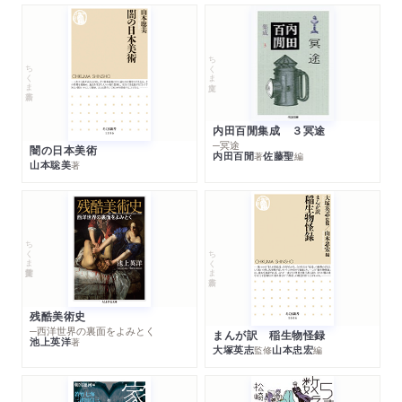
ちくま文庫
ちくま新書
内田百閒集成 ３冥途
─冥途
闇の日本美術
内田百閒
佐藤聖
著
編
山本聡美
著
ちくま学芸文庫
ちくま新書
残酷美術史
─西洋世界の裏面をよみとく
まんが訳 稲生物怪録
池上英洋
著
大塚英志
山本忠宏
監修
編