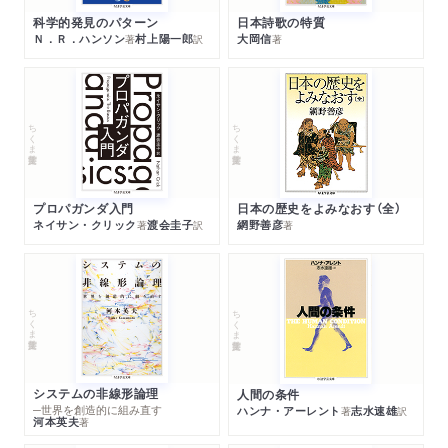
科学的発見のパターン
日本詩歌の特質
Ｎ．Ｒ．ハンソン
村上陽一郎
大岡信
著
訳
著
ちくま学芸文庫
ちくま学芸文庫
プロパガンダ入門
日本の歴史をよみなおす（全）
ネイサン・クリック
渡会圭子
網野善彦
著
訳
著
ちくま学芸文庫
ちくま学芸文庫
システムの非線形論理
人間の条件
─世界を創造的に組み直す
ハンナ・アーレント
志水速雄
著
訳
河本英夫
著