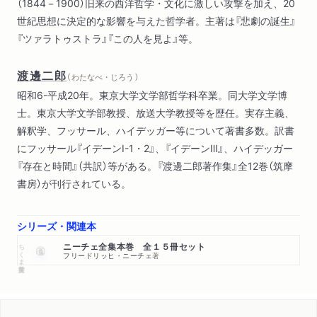
（1844－1900）旧来の西洋哲学・文化に激しい攻撃を加え、20
世紀思想に決定的な影響を与えた哲学者。主著は『悲劇の誕生』
『ツァラトゥストラ』『この人を見よ』等。
渡邊二郎
（ わたなべ・じろう ）
昭和6-平成20年。東京大学文学部哲学科卒業。同大学文学博
士。東京大学文学部教授、放送大学教授等を歴任。実存主義、
解釈学、フッサール、ハイデッガー等について著書多数。訳書
にフッサール『イデーンⅠ-1・2』、『イデーンⅢ』、ハイデッガー
『存在と時間』（共訳）等がある。『渡邊二郎著作集』全12巻（筑摩
書房）が刊行されている。
シリーズ・関連本
ちくま学芸文庫
ニーチェ全集本巻 全１５冊セット
フリードリッヒ・ニーチェ
著