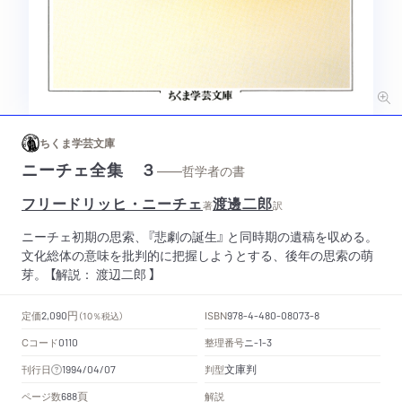
ちくま学芸文庫
ニーチェ全集 ３
——哲学者の書
フリードリッヒ・ニーチェ
渡邊二郎
著
訳
ニーチェ初期の思索、『悲劇の誕生』 と同時期の遺稿を収める。
文化総体の意味を批判的に把握しようとする、後年の思索の萌
芽。 【解説： 渡辺二郎 】
円
定価
ISBN
2,090
（10％税込）
978-4-480-08073-8
Cコード
整理番号
ニ
0110
-1-3
文庫判
刊行日
判型
1994/04/07
頁
ページ数
解説
688