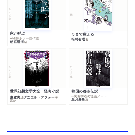
ちくま文庫
家が呼ぶ
５まで数える
─物件ホラー傑作選
松崎有理
著
朝宮運河
編
ちくま文庫
ちくま文庫
世界幻想文学大全 怪奇小説精華
韓国の都市伝説
─民俗学者の怪談ノート
東雅夫
ダニエル・デフォー
編
著
島村恭則
著
ほか