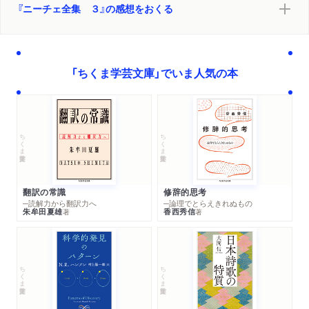
『ニーチェ全集 ３』の感想をおくる
「ちくま学芸文庫」でいま人気の本
ちくま学芸文庫
ちくま学芸文庫
翻訳の常識
修辞的思考
─読解力から翻訳力へ
─論理でとらえきれぬもの
朱牟田夏雄
香西秀信
著
著
ちくま学芸文庫
ちくま学芸文庫