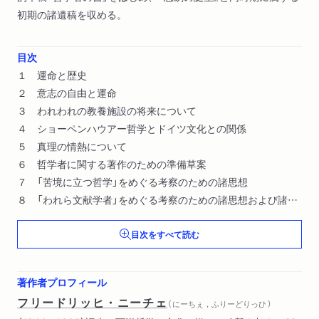
初期の諸遺稿を収める。
目次
１ 運命と歴史
２ 意志の自由と運命
３ われわれの教養施設の将来について
４ ショーペンハウアー哲学とドイツ文化との関係
５ 真理の情熱について
６ 哲学者に関する著作のための準備草案
７ 「苦境に立つ哲学」をめぐる考察のための諸思想
８ 「われら文献学者」をめぐる考察のための諸思想および諸草
案
目次をすべて読む
著作者プロフィール
フリードリッヒ・ニーチェ
（ にーちぇ，ふりーどりっひ ）