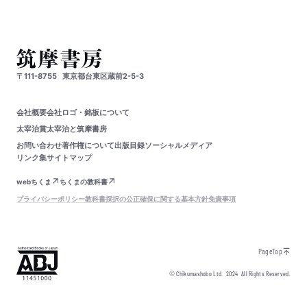
〒111-8755
東京都台東区蔵前2-5-3
会社概要
会社ロゴ・銘板について
太宰治賞
太宰治と筑摩書房
お問い合わせ
著作権について
出版目録
ソーシャルメディア
リンク集
サイトマップ
webちくま
ちくまの教科書
プライバシーポリシー
教科書採択の公正確保に関する基本方針
免責事項
PageTop
© Chikumashobo Ltd.
2024
All Rights Reserved.