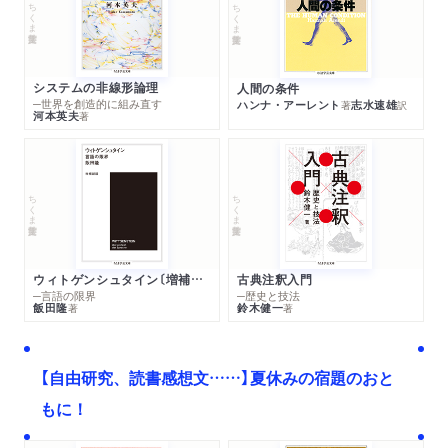
ちくま学芸文庫
ちくま学芸文庫
システムの非線形論理
人間の条件
─世界を創造的に組み直す
ハンナ・アーレント
志水速雄
著
訳
河本英夫
著
ちくま学芸文庫
ちくま学芸文庫
ウィトゲンシュタイン〔増補新版〕
古典注釈入門
─言語の限界
─歴史と技法
飯田隆
鈴木健一
著
著
【自由研究、読書感想文……】夏休みの宿題のおと
もに！