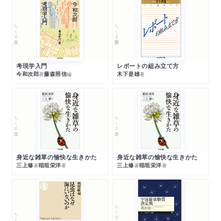
ちくま文庫
ちくま学芸文庫
考現学入門
レポートの組み立て方
今和次郎
藤森照信
木下是雄
著
編
著
ちくま文庫
ちくま文庫
身近な雑草の愉快な生きかた
身近な雑草の愉快な生きかた
三上修
稲垣栄洋
三上修
稲垣栄洋
著
著
著
著
ちくまプリマー新書
ちくま新書