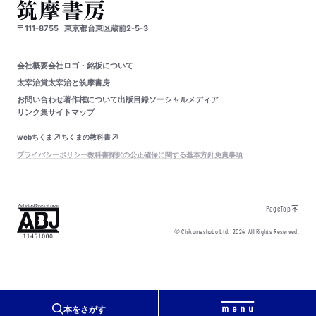
〒111-8755
東京都台東区蔵前2-5-3
会社概要
会社ロゴ・銘板について
太宰治賞
太宰治と筑摩書房
お問い合わせ
著作権について
出版目録
ソーシャルメディア
リンク集
サイトマップ
webちくま
ちくまの教科書
プライバシーポリシー
教科書採択の公正確保に関する基本方針
免責事項
PageTop
© Chikumashobo Ltd.
2024
All Rights Reserved.
本をさがす