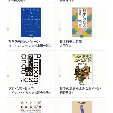
朱牟田夏雄
香西秀信
著
著
ちくま学芸文庫
ちくま学芸文庫
科学的発見のパターン
日本詩歌の特質
Ｎ．Ｒ．ハンソン
村上陽一郎
大岡信
著
訳
著
ちくま学芸文庫
ちくま学芸文庫
プロパガンダ入門
日本の歴史をよみなおす（全）
ネイサン・クリック
渡会圭子
網野善彦
著
訳
著