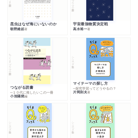
昆虫はなぜ海にいないのか
宇宙最強物質決定戦
朝野維起
高水裕一
著
著
ちくまプリマー新書
シリーズ・全集
マイテーマの探し方
つながる読書
─探究学習ってどうやるの？
片岡則夫
著
─１０代に推したいこの一冊
小池陽慈
編
シリーズ・全集
シリーズ・全集