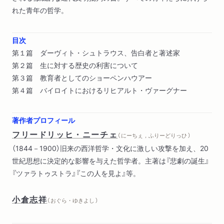
れた青年の哲学。
目次
第１篇 ダーヴィト・シュトラウス、告白者と著述家
第２篇 生に対する歴史の利害について
第３篇 教育者としてのショーペンハウアー
第４篇 バイロイトにおけるリヒアルト・ヴァーグナー
著作者プロフィール
フリードリッヒ・ニーチェ
（ にーちぇ，ふりーどりっひ ）
（1844－1900）旧来の西洋哲学・文化に激しい攻撃を加え、20
世紀思想に決定的な影響を与えた哲学者。主著は『悲劇の誕生』
『ツァラトゥストラ』『この人を見よ』等。
小倉志祥
（ おぐら・ゆきよし ）