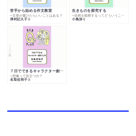
苦手から始める作文教室
生きものを探究する
─文章が書けたらいいことはある？
─自然を観察するってどういうこと？
津村記久子
小島渉
著
著
シリーズ・全集
７日でできるキャラクター創作入門
─想像って役立つの？
名取佐和子
著