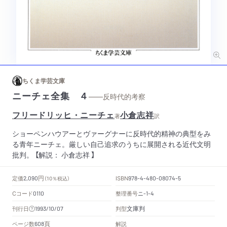
ちくま学芸文庫
ニーチェ全集 ４
——反時代的考察
フリードリッヒ・ニーチェ
小倉志祥
著
訳
ショーペンハウアーとヴァーグナーに反時代的精神の典型をみ
る青年ニーチェ。厳しい自己追求のうちに展開される近代文明
批判。 【解説： 小倉志祥 】
円
定価
ISBN
2,090
（10％税込）
978-4-480-08074-5
Cコード
整理番号
ニ
0110
-1-4
文庫判
刊行日
判型
1993/10/07
頁
ページ数
解説
608