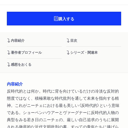
購入する
内容紹介
目次
著作者プロフィール
シリーズ・関連本
感想をおくる
内容紹介
反時代的とは何か。時代に背を向けているだけの冷淡な反対的
態度ではなく、積極果敢な時代批判を通して未来を指向する精
神。これがニーチェにおける最も美しい〈反時代的〉という意味
である。ショーペンハウアーとヴァーグナーに反時代的人物の
典型をみる若き日のニーチェの、厳しい自己追求のうちに展開
される徹底的な近代文明批判の書。すべての青年たちに捧げら