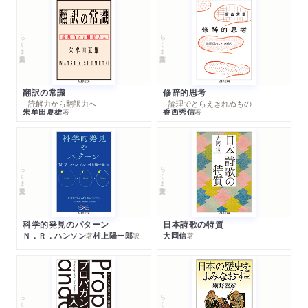
ちくま学芸文庫
ちくま学芸文庫
翻訳の常識
修辞的思考
─読解力から翻訳力へ
─論理でとらえきれぬもの
朱牟田夏雄
香西秀信
著
著
ちくま学芸文庫
ちくま学芸文庫
科学的発見のパターン
日本詩歌の特質
Ｎ．Ｒ．ハンソン
村上陽一郎
大岡信
著
訳
著
ちくま学芸文庫
ちくま学芸文庫