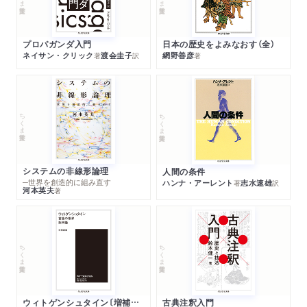
プロパガンダ入門
日本の歴史をよみなおす（全）
ネイサン・クリック
渡会圭子
網野善彦
著
訳
著
ちくま学芸文庫
ちくま学芸文庫
システムの非線形論理
人間の条件
─世界を創造的に組み直す
ハンナ・アーレント
志水速雄
著
訳
河本英夫
著
ちくま学芸文庫
ちくま学芸文庫
ウィトゲンシュタイン〔増補新版〕
古典注釈入門