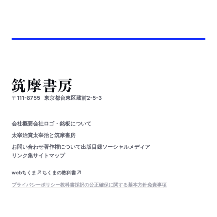
〒111-8755
東京都台東区蔵前2-5-3
会社概要
会社ロゴ・銘板について
太宰治賞
太宰治と筑摩書房
お問い合わせ
著作権について
出版目録
ソーシャルメディア
リンク集
サイトマップ
webちくま
ちくまの教科書
プライバシーポリシー
教科書採択の公正確保に関する基本方針
免責事項