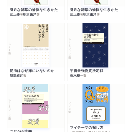
身近な雑草の愉快な生きかた
身近な雑草の愉快な生きかた
三上修
稲垣栄洋
三上修
稲垣栄洋
著
著
著
著
ちくまプリマー新書
ちくま新書
昆虫はなぜ海にいないのか
宇宙最強物質決定戦
朝野維起
高水裕一
著
著
ちくまプリマー新書
シリーズ・全集
マイテーマの探し方
つながる読書