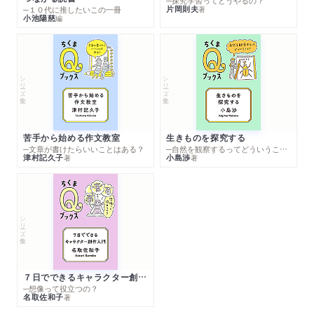
─探究学習ってどうやるの？
片岡則夫
著
─１０代に推したいこの一冊
小池陽慈
編
シリーズ・全集
シリーズ・全集
苦手から始める作文教室
生きものを探究する
─文章が書けたらいいことはある？
─自然を観察するってどういうこと？
津村記久子
小島渉
著
著
シリーズ・全集
７日でできるキャラクター創作入門
─想像って役立つの？
名取佐和子
著