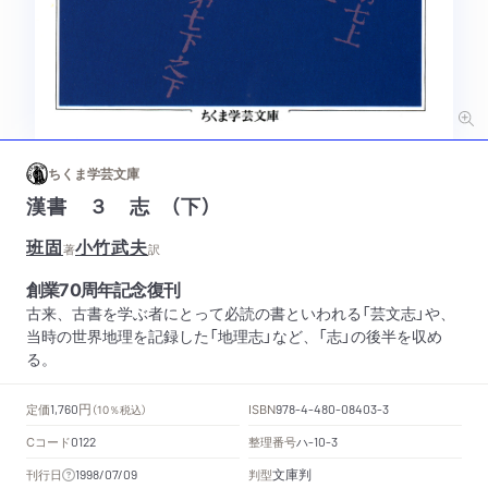
ちくま学芸文庫
漢書 ３ 志 （下）
班固
小竹武夫
著
訳
創業70周年記念復刊
古来、古書を学ぶ者にとって必読の書といわれる「芸文志」や、
当時の世界地理を記録した「地理志」など、「志」の後半を収め
る。
円
定価
ISBN
1,760
（10％税込）
978-4-480-08403-3
Cコード
整理番号
ハ
0122
-10-3
文庫判
刊行日
判型
1998/07/09