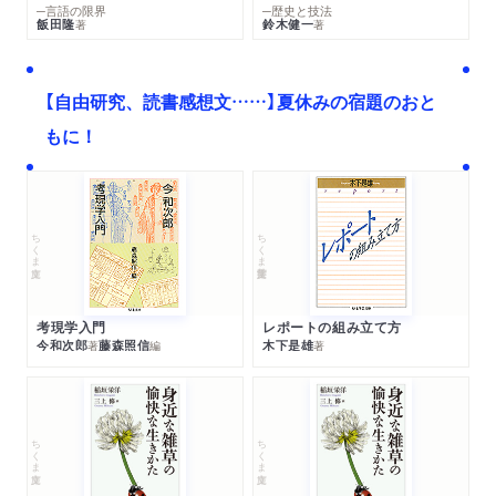
─言語の限界
─歴史と技法
飯田隆
鈴木健一
著
著
【自由研究、読書感想文……】夏休みの宿題のおと
もに！
ちくま文庫
ちくま学芸文庫
考現学入門
レポートの組み立て方
今和次郎
藤森照信
木下是雄
著
編
著
ちくま文庫
ちくま文庫