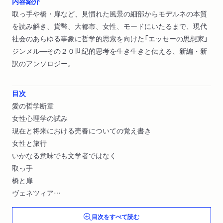
内容紹介
取っ手や橋・扉など、見慣れた風景の細部からモデルネの本質
を読み解き、貨幣、大都市、女性、モードにいたるまで、現代
社会のあらゆる事象に哲学的思索を向けた「エッセーの思想家」
ジンメル―その２０世紀的思考を生き生きと伝える、新編・新
訳のアンソロジー。
目次
愛の哲学断章
女性心理学の試み
現在と将来における売春についての覚え書き
女性と旅行
いかなる意味でも文学者ではなく
取っ手
橋と扉
ヴェネツィア
額縁―ひとつの美学的試み
目次をすべて読む
肖像画の美学〔ほか〕