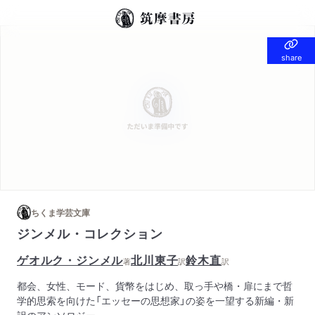
share
share
ちくま学芸文庫
ジンメル・コレクション
ゲオルク・ジンメル
北川東子
鈴木直
著
訳
訳
都会、女性、モード、貨幣をはじめ、取っ手や橋・扉にまで哲
学的思索を向けた「エッセーの思想家」の姿を一望する新編・新
訳のアンソロジー。