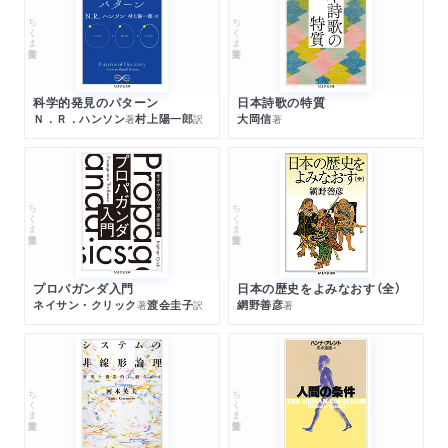
ちくま学芸文庫
ちくま学芸文庫
科学的発見のパターン
日本詩歌の特質
Ｎ．Ｒ．ハンソン
村上陽一郎
大岡信
著
訳
著
ちくま学芸文庫
ちくま学芸文庫
プロパガンダ入門
日本の歴史をよみなおす（全）
ネイサン・クリック
渡会圭子
網野善彦
著
訳
著
ちくま学芸文庫
ちくま学芸文庫