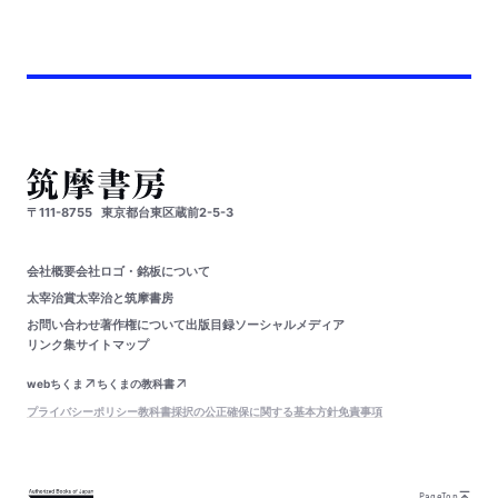
〒111-8755
東京都台東区蔵前2-5-3
会社概要
会社ロゴ・銘板について
太宰治賞
太宰治と筑摩書房
お問い合わせ
著作権について
出版目録
ソーシャルメディア
リンク集
サイトマップ
webちくま
ちくまの教科書
プライバシーポリシー
教科書採択の公正確保に関する基本方針
免責事項
PageTop