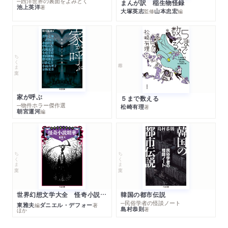
─西洋世界の裏面をよみとく
まんが訳 稲生物怪録
池上英洋
著
大塚英志
山本忠宏
監修
編
ちくま文庫
家が呼ぶ
５まで数える
─物件ホラー傑作選
松崎有理
著
朝宮運河
編
ちくま文庫
ちくま文庫
世界幻想文学大全 怪奇小説精華
韓国の都市伝説
─民俗学者の怪談ノート
東雅夫
ダニエル・デフォー
編
著
島村恭則
著
ほか