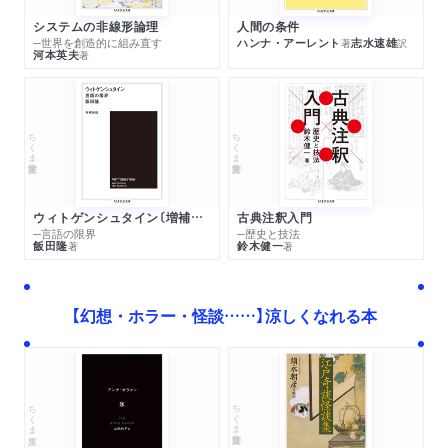
システムの非線形論理
人間の条件
─世界を創造的に組み直す
ハンナ・アーレント
志水速雄
著
訳
河本英夫
著
ちくま学芸文庫
ちくま学芸文庫
ウィトゲンシュタイン〔増補新版〕
古典注釈入門
─言語の限界
─歴史と技法
飯田隆
鈴木健一
著
著
【幻想・ホラー・怪談……】涼しくなれる本
ちくま学芸文庫
ちくま文庫