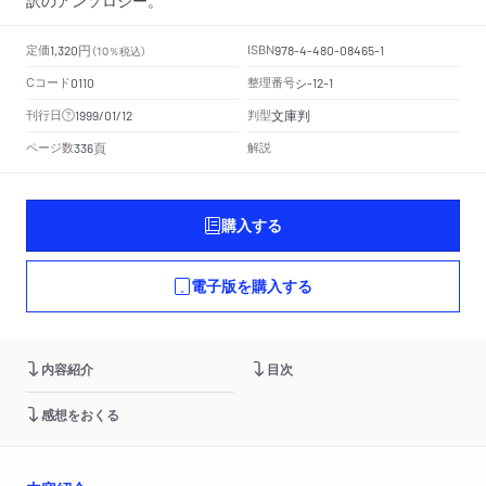
円
定価
ISBN
1,320
（10％税込）
978-4-480-08465-1
Cコード
整理番号
シ
0110
-12-1
文庫判
刊行日
判型
1999/01/12
頁
ページ数
解説
336
購入する
電子版を購入する
内容紹介
目次
感想をおくる