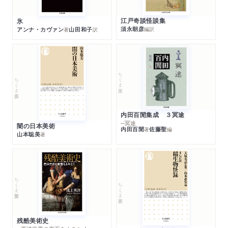
江戸奇談怪談集
氷
須永朝彦
アンナ・カヴァン
山田和子
編訳
著
訳
ちくま文庫
ちくま新書
内田百閒集成 ３冥途
─冥途
闇の日本美術
内田百閒
佐藤聖
著
編
山本聡美
著
ちくま学芸文庫
ちくま新書
残酷美術史