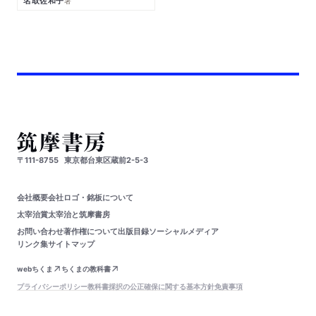
名取佐和子
著
〒111-8755
東京都台東区蔵前2-5-3
会社概要
会社ロゴ・銘板について
太宰治賞
太宰治と筑摩書房
お問い合わせ
著作権について
出版目録
ソーシャルメディア
リンク集
サイトマップ
webちくま
ちくまの教科書
プライバシーポリシー
教科書採択の公正確保に関する基本方針
免責事項