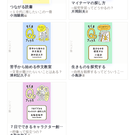
マイテーマの探し方
つながる読書
─探究学習ってどうやるの？
片岡則夫
著
─１０代に推したいこの一冊
小池陽慈
編
シリーズ・全集
シリーズ・全集
苦手から始める作文教室
生きものを探究する
─文章が書けたらいいことはある？
─自然を観察するってどういうこと？
津村記久子
小島渉
著
著
シリーズ・全集
７日でできるキャラクター創作入門
─想像って役立つの？