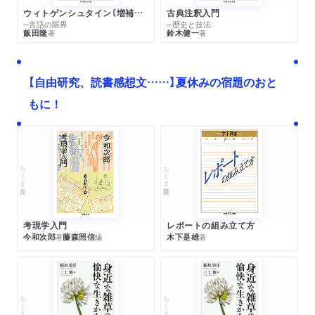
ウィトゲンシュタイン〔増補新版〕
古典注釈入門
─言語の限界
─歴史と技法
飯田隆
鈴木健一
著
著
【自由研究、読書感想文……】夏休みの宿題のおと
もに！
ちくま文庫
ちくま学芸文庫
考現学入門
レポートの組み立て方
今和次郎
藤森照信
木下是雄
著
編
著
ちくま文庫
ちくま文庫