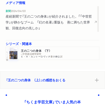
メディア情報
新聞
2024/04/03
産経新聞で『王の二つの身体』が紹介されました。「「中世哲
学」が静かなブーム 「幻の名著」重版も 善に満ちた世界
観、回復志向の兆しか」
シリーズ・関連本
王の二つの身体 （下）
ちくま学芸文庫
─中世政治神学研究
Ｅ・Ｈ・カントーロヴィチ
著
小林公
訳
『王の二つの身体 （上）』の感想をおくる
「ちくま学芸文庫」でいま人気の本