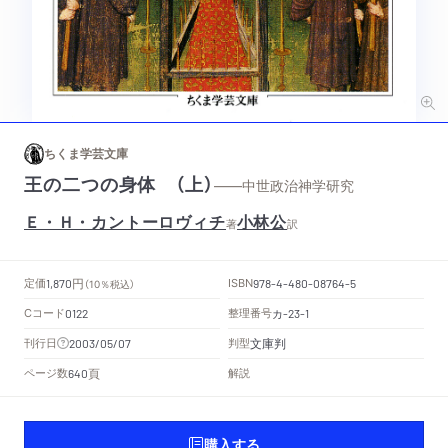
ちくま学芸文庫
王の二つの身体 （上）
——中世政治神学研究
Ｅ・Ｈ・カントーロヴィチ
小林公
著
訳
円
定価
ISBN
1,870
（10％税込）
978-4-480-08764-5
Cコード
整理番号
カ
0122
-23-1
文庫判
刊行日
判型
2003/05/07
頁
ページ数
解説
640
購入する