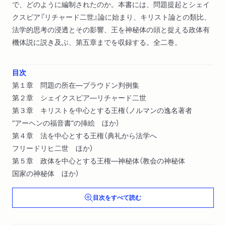
で、どのように編制されたのか。本書には、問題提起とシェイ
クスピア『リチャード二世』論に始まり、キリスト論との類比、
法学的思考の浸透とその影響、王を神秘体の頭と捉える政体有
機体説に説き及ぶ、第五章までを収録する。全二巻。
目次
第１章 問題の所在―プラウドン判例集
第２章 シェイクスピア―リチャード二世
第３章 キリストを中心とする王権（ノルマンの逸名著者
“アーヘンの福音書”の挿絵 ほか）
第４章 法を中心とする王権（典礼から法学へ
フリードリヒ二世 ほか）
第５章 政体を中心とする王権―神秘体（教会の神秘体
国家の神秘体 ほか）
目次をすべて読む