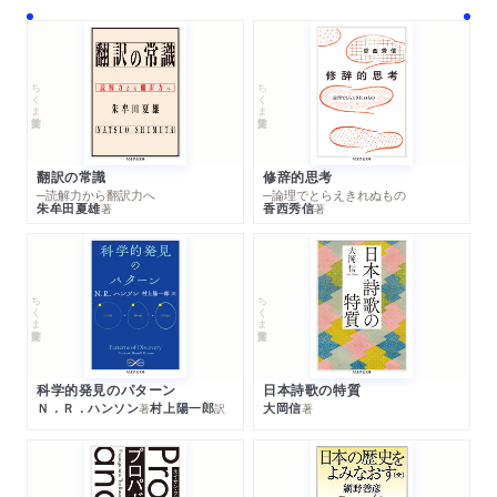
ちくま学芸文庫
ちくま学芸文庫
翻訳の常識
修辞的思考
─読解力から翻訳力へ
─論理でとらえきれぬもの
朱牟田夏雄
香西秀信
著
著
ちくま学芸文庫
ちくま学芸文庫
科学的発見のパターン
日本詩歌の特質
Ｎ．Ｒ．ハンソン
村上陽一郎
大岡信
著
訳
著