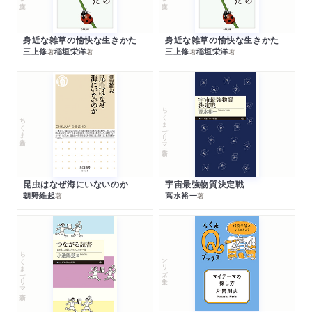
身近な雑草の愉快な生きかた
身近な雑草の愉快な生きかた
三上修
稲垣栄洋
三上修
稲垣栄洋
著
著
著
著
ちくまプリマー新書
ちくま新書
昆虫はなぜ海にいないのか
宇宙最強物質決定戦
朝野維起
高水裕一
著
著
ちくまプリマー新書
シリーズ・全集