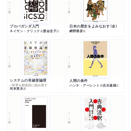
ちくま学芸文庫
ちくま学芸文庫
プロパガンダ入門
日本の歴史をよみなおす（全）
ネイサン・クリック
渡会圭子
網野善彦
著
訳
著
ちくま学芸文庫
ちくま学芸文庫
システムの非線形論理
人間の条件
─世界を創造的に組み直す
ハンナ・アーレント
志水速雄
著
訳
河本英夫
著
ちくま学芸文庫
ちくま学芸文庫