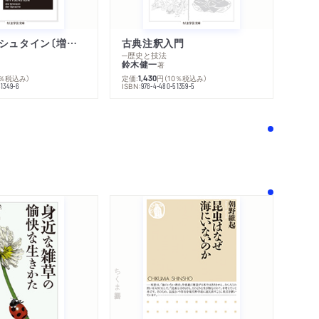
ウィトゲンシュタイン〔増補新版〕
古典注釈入門
─歴史と技法
鈴木健一
著
0％税込み）
定価:
円
（10％税込み）
1,430
ISBN:
51349-6
978-4-480-51359-5
！
内容紹介・目次
シリーズ・関連本
感想をおくる
ちくま新書