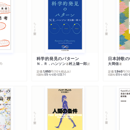
ちくま学芸文庫
ちくま学芸文庫
科学的発見のパターン
日本詩歌の
の
Ｎ．Ｒ．ハンソン
村上陽一郎
大岡信
著
訳
著
定価:
円
（10％税込み）
定価:
円
（1
1,650
1,540
ISBN:
ISBN:
978-4-480-51357-1
978-4-480-5
ちくま学芸文庫
ちくま学芸文庫