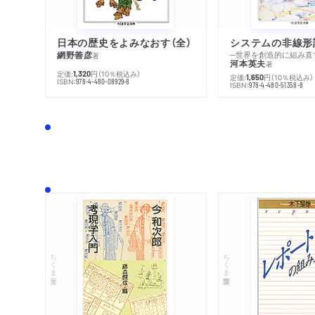
日本の歴史をよみなおす（全）
システムの非線形
網野善彦
─世界を創造的に組み直
著
河本英夫
著
定価:
円
（10％税込み）
1,320
定価:
円
（10％税込み）
1,650
ISBN:
978-4-480-08929-8
ISBN:
978-4-480-51358-8
ちくま文庫
ちくま学芸文庫