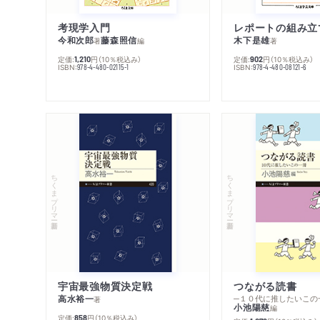
考現学入門
レポートの組み立
今和次郎
藤森照信
木下是雄
著
編
著
定価:
円
（10％税込み）
定価:
円
（10％税込み）
1,210
902
ISBN:
ISBN:
978-4-480-02115-1
978-4-480-08121-6
ちくまプリマー新書
ちくまプリマー新書
宇宙最強物質決定戦
つながる読書
高水裕一
─１０代に推したいこの
著
小池陽慈
編
定価:
円
（10％税込み）
858