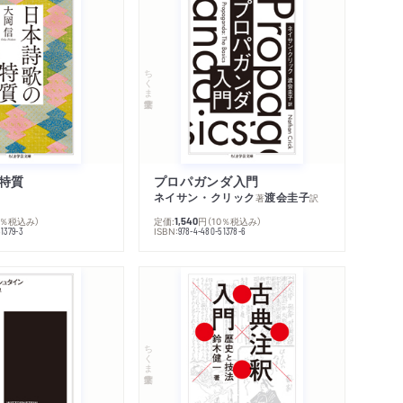
ちくま学芸文庫
特質
プロパガンダ入門
ネイサン・クリック
渡会圭子
著
訳
0％税込み）
定価:
円
（10％税込み）
1,540
ISBN:
1379-3
978-4-480-51378-6
ちくま学芸文庫