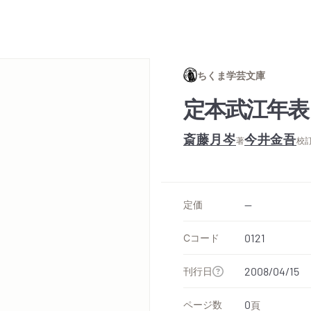
ちくま学芸文庫
定本武江年表
斎藤月岑
今井金吾
著
校
定価
--
Cコード
0121
刊行日
2008/04/15
ページ数
0
頁