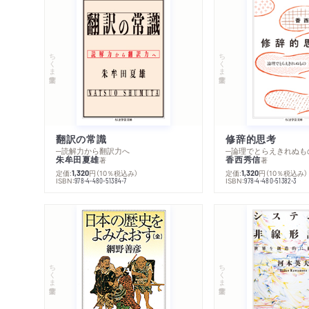
ちくま学芸文庫
ちくま学芸文庫
翻訳の常識
修辞的思考
─読解力から翻訳力へ
─論理でとらえきれぬも
朱牟田夏雄
香西秀信
著
著
定価:
円
（10％税込み）
定価:
円
（10％税込み）
1,320
1,320
ISBN:
ISBN:
978-4-480-51384-7
978-4-480-51382-3
ちくま学芸文庫
ちくま学芸文庫