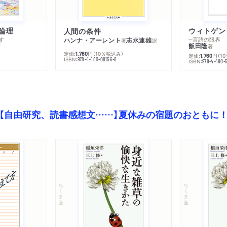
論理
人間の条件
す
─言語の限界
ハンナ・アーレント
志水速雄
著
訳
飯田隆
著
定価:
円
（10％税込み）
1,760
定価:
円
（1
1,760
ISBN:
978-4-480-08156-8
ISBN:
978-4-480-
【自由研究、読書感想文……】夏休みの宿題のおともに
ちくま文庫
ちくま文庫