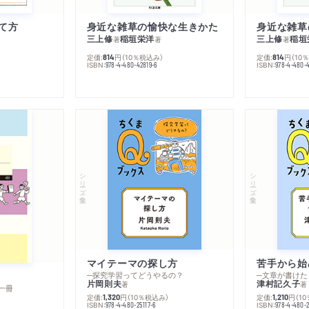
て方
身近な雑草の愉快な生きかた
身近な雑草
三上修
稲垣栄洋
三上修
稲垣
著
著
著
定価:
円
（10％税込み）
定価:
円
（10
814
814
ISBN:
ISBN:
978-4-480-42819-6
978-4-480-
シリーズ・全集
シリーズ・全集
マイテーマの探し方
苦手から始
─探究学習ってどうやるの？
─文章が書けた
片岡則夫
津村記久子
著
著
一冊
定価:
円
（10％税込み）
定価:
円
（1
1,320
1,210
ISBN:
ISBN:
978-4-480-25117-6
978-4-480-2