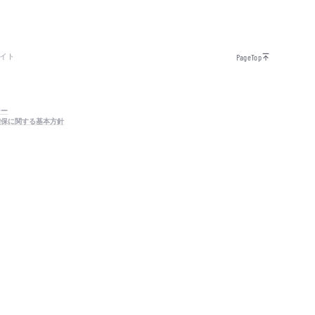
イト
PageTop
シー
確保に関する基本方針