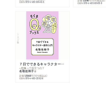
定価:
円
（10％税込み）
1,078
ISBN:
978-4-480-68445-5
ISBN:
978-4-480-68476-9
シリーズ・全集
７日でできるキャラクター創作入門
─想像って役立つの？
名取佐和子
著
定価:
円
（10％税込み）
1,540
ISBN:
978-4-480-25162-6