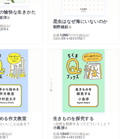
の愉快な生きかた
栄洋
著
昆虫はなぜ海にいないのか
％税込み）
朝野維起
著
42819-6
定価:
円
（10％税込み）
1,056
ISBN:
978-4-480-07756-1
シリーズ・全集
める作文教室
生きものを探究する
らいいことはある？
─自然を観察するってどういうこと？
小島渉
著
0％税込み）
定価:
円
（10％税込み）
1,540
ISBN:
5138-1
978-4-480-25163-3