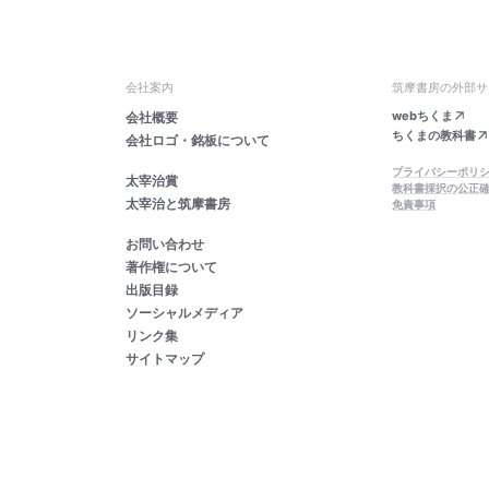
会社案内
筑摩書房の外部サ
webちくま
会社概要
ちくまの教科書
会社ロゴ・銘板について
プライバシーポリ
太宰治賞
教科書採択の公正
太宰治と筑摩書房
免責事項
お問い合わせ
著作権について
出版目録
ソーシャルメディア
リンク集
サイトマップ