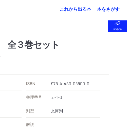
これから出る本
本をさがす
share
share
 全３巻セット
訂
ISBN
978-4-480-08800-0
整理番号
-1-0
エ
判型
文庫判
解説