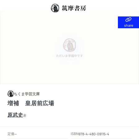
share
share
ちくま学芸文庫
増補 皇居前広場
原武史
著
定価
ISBN
--
978-4-480-09115-4