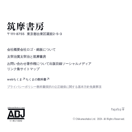
〒111-8755
東京都台東区蔵前2-5-3
会社概要
会社ロゴ・銘板について
太宰治賞
太宰治と筑摩書房
お問い合わせ
著作権について
出版目録
ソーシャルメディア
リンク集
サイトマップ
webちくま
ちくまの教科書
プライバシーポリシー
教科書採択の公正確保に関する基本方針
免責事項
PageTop
© Chikumashobo Ltd.
2024
All Rights Reserved.