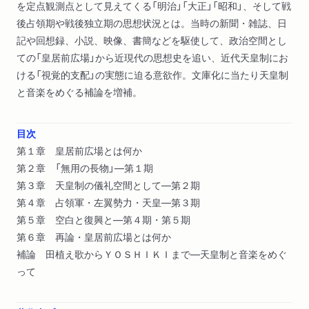
を定点観測点として見えてくる「明治」「大正」「昭和」、そして戦
後占領期や戦後独立期の思想状況とは。当時の新聞・雑誌、日
記や回想録、小説、映像、書簡などを駆使して、政治空間とし
ての「皇居前広場」から近現代の思想史を追い、近代天皇制にお
ける「視覚的支配」の実態に迫る意欲作。文庫化に当たり天皇制
と音楽をめぐる補論を増補。
目次
第１章 皇居前広場とは何か
第２章 「無用の長物」―第１期
第３章 天皇制の儀礼空間として―第２期
第４章 占領軍・左翼勢力・天皇―第３期
第５章 空白と復興と―第４期・第５期
第６章 再論・皇居前広場とは何か
補論 田植え歌からＹＯＳＨＩＫＩまで―天皇制と音楽をめぐ
って