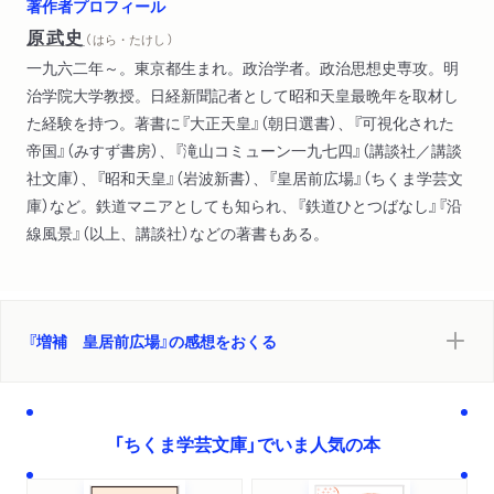
著作者プロフィール
原武史
（ はら・たけし ）
一九六二年～。東京都生まれ。政治学者。政治思想史専攻。明
治学院大学教授。日経新聞記者として昭和天皇最晩年を取材し
た経験を持つ。著書に『大正天皇』（朝日選書）、『可視化された
帝国』（みすず書房）、『滝山コミューン一九七四』（講談社／講談
社文庫）、『昭和天皇』（岩波新書）、『皇居前広場』（ちくま学芸文
庫）など。鉄道マニアとしても知られ、『鉄道ひとつばなし』『沿
線風景』（以上、講談社）などの著書もある。
『増補 皇居前広場』の感想をおくる
「ちくま学芸文庫」でいま人気の本