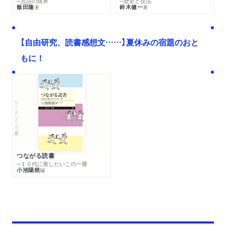
─言語の限界
─歴史と技法
飯田隆
鈴木健一
著
著
【自由研究、読書感想文……】夏休みの宿題のおと
もに！
ちくまプリマー新書
つながる読書
─１０代に推したいこの一冊
小池陽慈
編