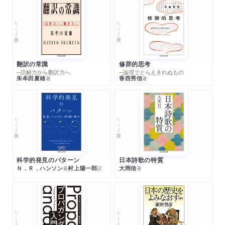
ちくま学芸文庫
ちくま学芸文庫
翻訳の常識
修辞的思考
─読解力から翻訳力へ
─論理でとらえきれぬもの
朱牟田夏雄
香西秀信
著
著
ちくま学芸文庫
ちくま学芸文庫
科学的発見のパターン
日本詩歌の特質
Ｎ．Ｒ．ハンソン
村上陽一郎
大岡信
著
訳
著
ちくま学芸文庫
ちくま学芸文庫