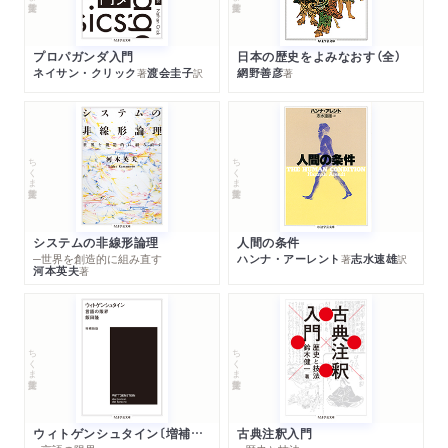
プロパガンダ入門
日本の歴史をよみなおす（全）
ネイサン・クリック
渡会圭子
網野善彦
著
訳
著
ちくま学芸文庫
ちくま学芸文庫
システムの非線形論理
人間の条件
─世界を創造的に組み直す
ハンナ・アーレント
志水速雄
著
訳
河本英夫
著
ちくま学芸文庫
ちくま学芸文庫
ウィトゲンシュタイン〔増補新版〕
古典注釈入門