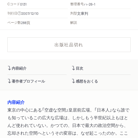
Cコード
整理番号
ハ
0131
-26-1
文庫判
刊行日
判型
2007/12/10
頁
ページ数
解説
288
出版社品切れ
内容紹介
目次
著作者プロフィール
感想をおくる
内容紹介
東京の中心にある「空虚な空間」皇居前広場。「日本人」なら誰で
も知っているこの広大な広場は、しかしもう半世紀以上もほと
んど使われていない。かつての、日本で最大の政治空間から、
忘却された空間へというその変容は、なぜ起こったのか。ここ