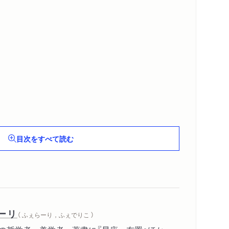
ル
目次をすべて読む
）
ーリ
（ ふぇらーり，ふぇでりこ ）