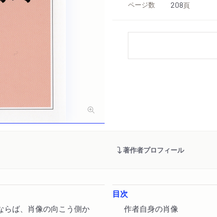
ページ数
208
頁
著作者プロフィール
目次
ならば、肖像の向こう側か
作者自身の肖像