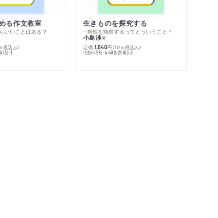
める作文教室
生きものを探究する
らいいことはある？
─自然を観察するってどういうこと？
小島渉
著
0％税込み）
定価:
円
（10％税込み）
1,540
ISBN:
5138-1
978-4-480-25163-3