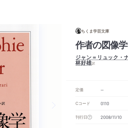
ちくま学芸文庫
作者の図像学
ジャン＝リュック・
林好雄
訳
定価
--
Cコード
0110
Next slide
刊行日
2008/11/10