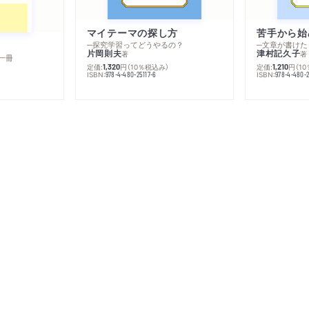
マイテーマの探し方
苦手から始
─探究学習ってどうやるの？
─文章が書けた
片岡則夫
津村記久子
著
著
一冊
定価:
円
（10％税込み）
定価:
円
（1
1,320
1,210
ISBN:
ISBN:
978-4-480-25117-6
978-4-480-2