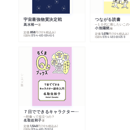
宇宙最強物質決定戦
つながる読書
高水裕一
─１０代に推したいこの
著
小池陽慈
編
定価:
円
（10％税込み）
858
定価:
円
（10％税込み）
1,078
ISBN:
978-4-480-68445-5
ISBN:
978-4-480-68476-9
シリーズ・全集
７日でできるキャラクター創作入門
─想像って役立つの？
名取佐和子
著
定価:
円
（10％税込み）
1,540
ISBN:
978-4-480-25162-6