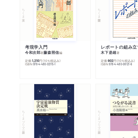
ちくま文庫
ちくま学芸文庫
考現学入門
レポートの組み立
今和次郎
藤森照信
木下是雄
著
編
著
定価:
円
（10％税込み）
定価:
円
（10％税込み）
1,210
902
ISBN:
ISBN:
978-4-480-02115-1
978-4-480-08121-6
ちくまプリマー新書
ちくまプリマー新書