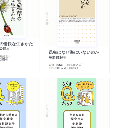
ちくま新書
の愉快な生きかた
栄洋
著
昆虫はなぜ海にいないのか
％税込み）
朝野維起
著
42819-6
定価:
円
（10％税込み）
1,056
ISBN:
978-4-480-07756-1
シリーズ・全集