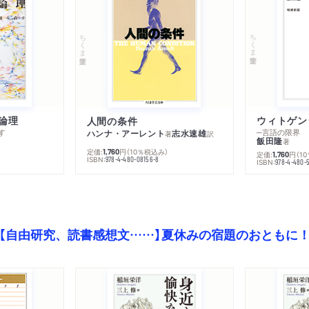
ちくま学芸文庫
ちくま学芸文庫
論理
人間の条件
す
─言語の限界
ハンナ・アーレント
志水速雄
著
訳
飯田隆
著
定価:
円
（10％税込み）
1,760
定価:
円
（1
1,760
ISBN:
978-4-480-08156-8
ISBN:
978-4-480-
【自由研究、読書感想文……】夏休みの宿題のおともに