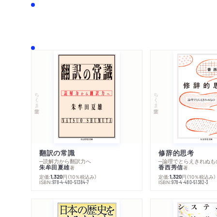
ちくま学芸文庫
ちくま学芸文庫
翻訳の常識
修辞的思考
─読解力から翻訳力へ
─論理でとらえきれぬも
朱牟田夏雄
香西秀信
著
著
定価:
円
（10％税込み）
定価:
円
（10％税込み）
1,320
1,320
ISBN:
ISBN:
978-4-480-51384-7
978-4-480-51382-3