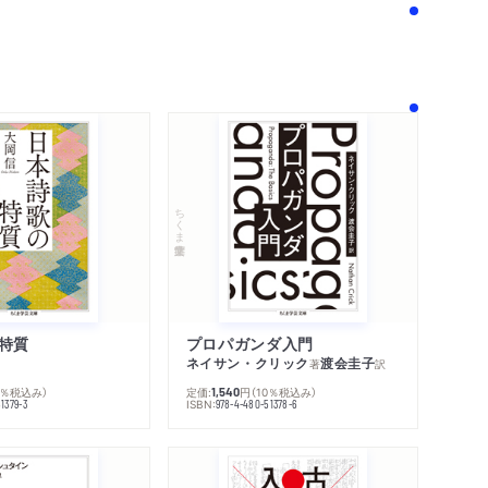
ちくま学芸文庫
特質
プロパガンダ入門
ネイサン・クリック
渡会圭子
著
訳
内容紹介・目次
0％税込み）
定価:
円
（10％税込み）
1,540
ISBN:
1379-3
978-4-480-51378-6
著作者プロフィール
感想をおくる