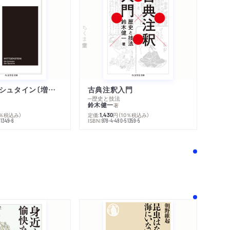
ちくま学芸文庫
ウィトゲンシュタイン〔増補新版〕
古典注釈入門
─歴史と技法
鈴木健一
著
0％税込み）
定価:
円
（10％税込み）
1,430
ISBN:
51349-6
978-4-480-51359-5
！