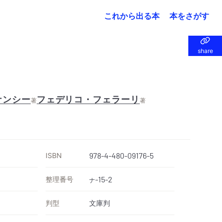
これから出る本
本をさがす
share
share
ナンシー
フェデリコ・フェラーリ
著
著
ISBN
978-4-480-09176-5
整理番号
-15-2
ナ
判型
文庫判