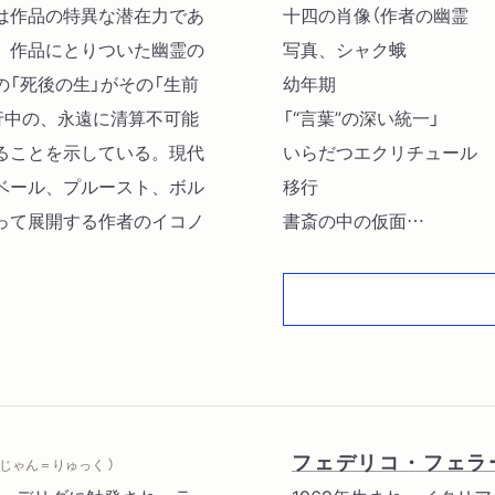
は作品の特異な潜在力であ
十四の肖像（作者の幽霊
。作品にとりついた幽霊の
写真、シャク蛾
「死後の生」がその「生前
幼年期
行中の、永遠に清算不可能
「“言葉”の深い統一」
ることを示している。現代
いらだつエクリチュール
ベール、プルースト、ボル
移行
って展開する作者のイコノ
書斎の中の仮面
不安定な均衡
銘＝登録なきエクリチュー
ジャンルのパロディ ほか
フェデリコ・フェラ
，じゃん＝りゅっく ）