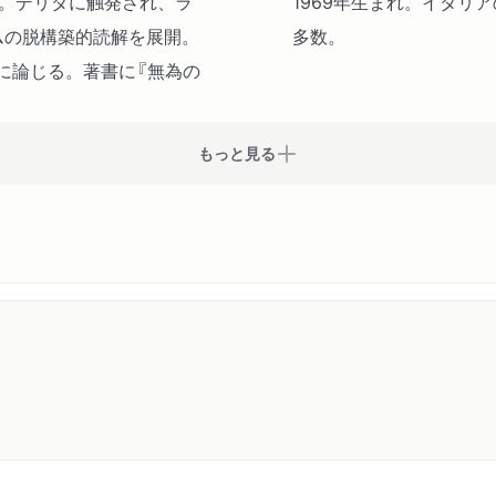
授。デリダに触発され、ラ
1969年生まれ。イタリ
ムの脱構築的読解を展開。
多数。
に論じる。著書に『無為の
もっと見る