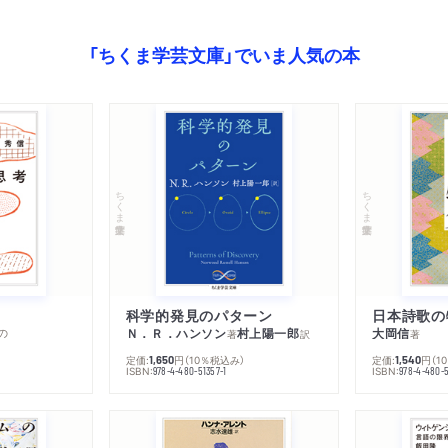
「ちくま学芸文庫」でいま人気の本
ちくま学芸文庫
ちくま学芸文庫
科学的発見のパターン
日本詩歌の
の
Ｎ．Ｒ．ハンソン
村上陽一郎
大岡信
著
訳
著
定価:
円
（10％税込み）
定価:
円
（1
1,650
1,540
ISBN:
ISBN:
978-4-480-51357-1
978-4-480-5