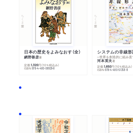
ちくま学芸文庫
ちくま学芸文庫
日本の歴史をよみなおす（全）
システムの非線形
網野善彦
─世界を創造的に組み直
著
河本英夫
著
定価:
円
（10％税込み）
1,320
定価:
円
（10％税込み）
1,650
ISBN:
978-4-480-08929-8
ISBN:
978-4-480-51358-8