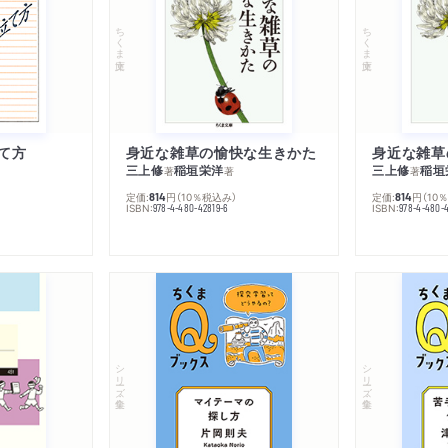
ちくま文庫
ちくま文庫
て方
身近な雑草の愉快な生きかた
身近な雑草
三上修
稲垣栄洋
三上修
稲垣
著
著
著
定価:
円
（10％税込み）
定価:
円
（10
814
814
ISBN:
ISBN:
978-4-480-42819-6
978-4-480-
シリーズ・全集
シリーズ・全集