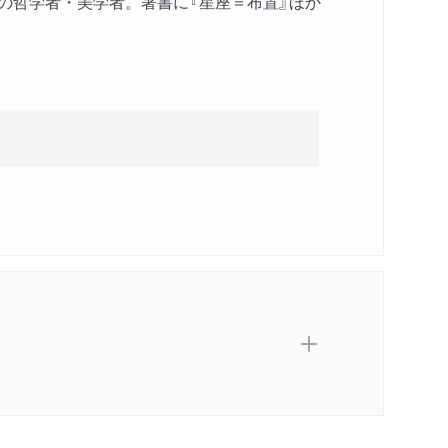
アの哲学者・美学者。著書に『星座＝布置』ほか