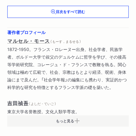
贈与交換の原則、理由、強度（メラネシア）
目次をすべて読む
アメリカ北西部）
第３章 古代の法と経済におけるこうした原則の残存（人に関す
る法と物に関する法（最古のローマ法）
著作者プロフィール
古代ヒンドゥー法
マルセル・モース
（ もーす，まるせる ）
ゲルマン法（抵当と贈与））
1872-1950。フランス・ロレーヌー出身。社会学者、民族学
第４章 結論（道徳上の結論
者。ボルドー大学で叔父のデュルケムに哲学を学び、その後高
経済社会学上および政治経済学上の結論
等学術研究院、コレージュ・ド・フランスで教鞭を執る。関心
一般社会学上および道徳社会学上の結論）
領域は極めて広範で、社会、宗教はもとより経済、呪術、身体
論にまで及んだ。「社会学年報」の編集にも携わり、実証的かつ
科学的な研究を特徴とするフランス学派の礎を築いた。
吉田禎吾
（ よしだ・ていご ）
東京大学名誉教授。文化人類学専攻。
もっと見る