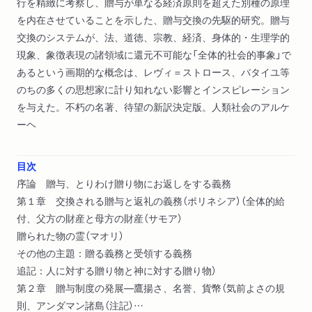
行を精緻に考察し、贈与が単なる経済原則を超えた別種の原理
を内在させていることを示した、贈与交換の先駆的研究。贈与
交換のシステムが、法、道徳、宗教、経済、身体的・生理学的
現象、象徴表現の諸領域に還元不可能な「全体的社会的事象」で
あるという画期的な概念は、レヴィ＝ストロース、バタイユ等
のちの多くの思想家に計り知れない影響とインスピレーション
を与えた。不朽の名著、待望の新訳決定版。人類社会のアルケ
ーヘ
目次
序論 贈与、とりわけ贈り物にお返しをする義務
第１章 交換される贈与と返礼の義務（ポリネシア）（全体的給
付、父方の財産と母方の財産（サモア）
贈られた物の霊（マオリ）
その他の主題：贈る義務と受領する義務
追記：人に対する贈り物と神に対する贈り物）
第２章 贈与制度の発展―鷹揚さ、名誉、貨幣（気前よさの規
則、アンダマン諸島（注記）