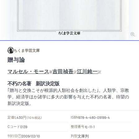
ちくま学芸文庫
贈与論
マルセル・モース
吉田禎吾
江川純一
著
訳
訳
不朽の名著 新訳決定版
｢贈与と交換こそが根源的人類社会を創出した｣。人類学、宗教
学、経済学ほか諸学に多大の影響を与えた不朽の名著、待望の
新訳決定版。
円
定価
ISBN
1,430
（10％税込）
978-4-480-09199-4
Cコード
整理番号
モ
0139
-11-1
文庫判
刊行日
判型
2009/02/10