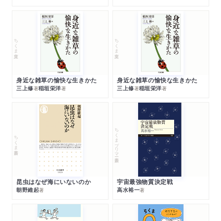
ちくま文庫
ちくま文庫
身近な雑草の愉快な生きかた
身近な雑草の愉快な生きかた
三上修
稲垣栄洋
三上修
稲垣栄洋
著
著
著
著
ちくまプリマー新書
ちくま新書
昆虫はなぜ海にいないのか
宇宙最強物質決定戦
朝野維起
高水裕一
著
著