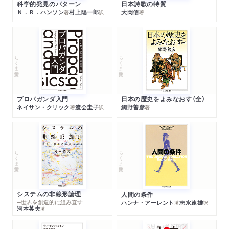
科学的発見のパターン
日本詩歌の特質
Ｎ．Ｒ．ハンソン
村上陽一郎
大岡信
著
訳
著
ちくま学芸文庫
ちくま学芸文庫
プロパガンダ入門
日本の歴史をよみなおす（全）
ネイサン・クリック
渡会圭子
網野善彦
著
訳
著
ちくま学芸文庫
ちくま学芸文庫
システムの非線形論理
人間の条件
─世界を創造的に組み直す
ハンナ・アーレント
志水速雄
著
訳
河本英夫
著