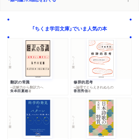
「ちくま学芸文庫」でいま人気の本
ちくま学芸文庫
ちくま学芸文庫
翻訳の常識
修辞的思考
─読解力から翻訳力へ
─論理でとらえきれぬもの
朱牟田夏雄
香西秀信
著
著
ちくま学芸文庫
ちくま学芸文庫