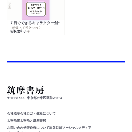
７日でできるキャラクター創作入門
─想像って役立つの？
名取佐和子
著
〒111-8755
東京都台東区蔵前2-5-3
会社概要
会社ロゴ・銘板について
太宰治賞
太宰治と筑摩書房
お問い合わせ
著作権について
出版目録
ソーシャルメディア