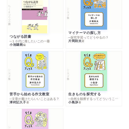
ちくまプリマー新書
シリーズ・全集
マイテーマの探し方
つながる読書
─探究学習ってどうやるの？
片岡則夫
著
─１０代に推したいこの一冊
小池陽慈
編
シリーズ・全集
シリーズ・全集
苦手から始める作文教室
生きものを探究する
─文章が書けたらいいことはある？
─自然を観察するってどういうこと？
津村記久子
小島渉
著
著
シリーズ・全集