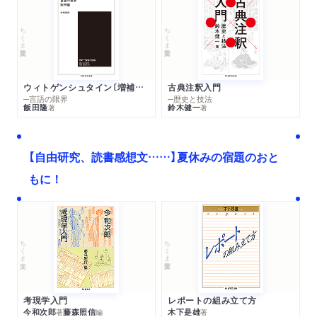
ちくま学芸文庫
ちくま学芸文庫
ウィトゲンシュタイン〔増補新版〕
古典注釈入門
─言語の限界
─歴史と技法
飯田隆
鈴木健一
著
著
【自由研究、読書感想文……】夏休みの宿題のおと
もに！
ちくま文庫
ちくま学芸文庫
考現学入門
レポートの組み立て方
今和次郎
藤森照信
木下是雄
著
編
著