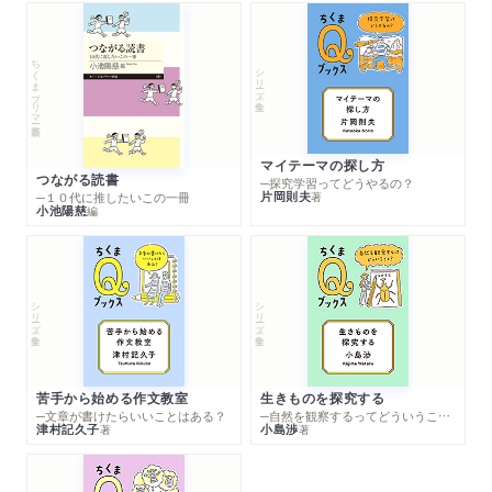
ちくまプリマー新書
シリーズ・全集
マイテーマの探し方
つながる読書
─探究学習ってどうやるの？
片岡則夫
著
─１０代に推したいこの一冊
小池陽慈
編
シリーズ・全集
シリーズ・全集
苦手から始める作文教室
生きものを探究する
─文章が書けたらいいことはある？
─自然を観察するってどういうこと？
津村記久子
小島渉
著
著