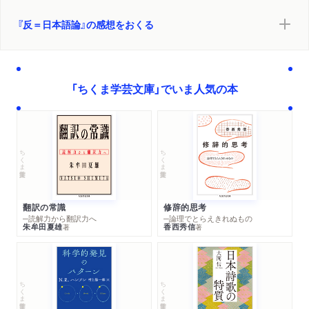
『反＝日本語論』の感想をおくる
「ちくま学芸文庫」でいま人気の本
ちくま学芸文庫
ちくま学芸文庫
翻訳の常識
修辞的思考
─読解力から翻訳力へ
─論理でとらえきれぬもの
朱牟田夏雄
香西秀信
著
著
ちくま学芸文庫
ちくま学芸文庫