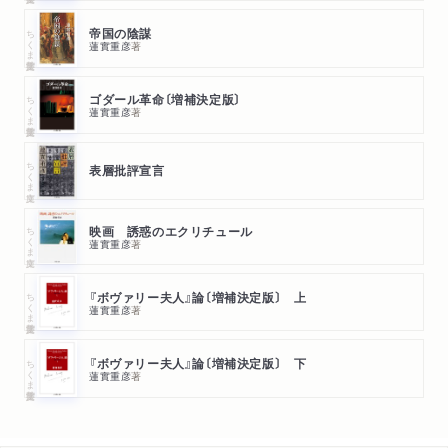
ちくま学芸文庫
帝国の陰謀
蓮實重彦
著
ちくま学芸文庫
ゴダール革命〔増補決定版〕
蓮實重彦
著
ちくま文庫
表層批評宣言
ちくま文庫
映画 誘惑のエクリチュール
蓮實重彦
著
ちくま学芸文庫
『ボヴァリー夫人』論〔増補決定版〕 上
蓮實重彦
著
ちくま学芸文庫
『ボヴァリー夫人』論〔増補決定版〕 下
蓮實重彦
著