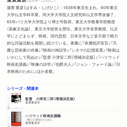
（ はすみ・しげひこ ）
蓮實 重彦（はすみ・しげひこ）：1936年東京生まれ。60年東京
大学仏文学科卒業。同大学大学院人文研究科仏文学専攻修了。
65年パリ大学大学院より博士号取得。東京大学教養学部教授
（表象文化論）、東京大学総長を歴任。東京大学名誉教授。仏文
学にとどまらず、映画、現代思想、日本文学など多方面で精力
的な評論活動を展開し続けている。著書に『表層批評宣言』『凡
庸な芸術家の肖像』『映画の神話学』『シネマの記憶装置』『映画は
いかにして死ぬか』『監督 小津安二郎〔増補決定版〕』『ハリウッド
映画史講義』『映像の詩学』『伯爵夫人』『ジョン・フォード論』『日
本映画のために』ほか多数。
シリーズ・関連本
ちくま学芸文庫
監督 小津安二郎〔増補決定版〕
蓮實重彦
著
ハリウッド映画史講義
ちくま学芸文庫
─翳りの歴史のために
蓮實重彦
著