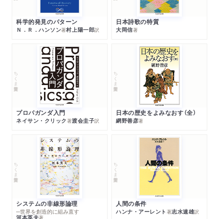
科学的発見のパターン
日本詩歌の特質
Ｎ．Ｒ．ハンソン
村上陽一郎
大岡信
著
訳
著
ちくま学芸文庫
ちくま学芸文庫
プロパガンダ入門
日本の歴史をよみなおす（全）
ネイサン・クリック
渡会圭子
網野善彦
著
訳
著
ちくま学芸文庫
ちくま学芸文庫
システムの非線形論理
人間の条件
─世界を創造的に組み直す
ハンナ・アーレント
志水速雄
著
訳
河本英夫
著