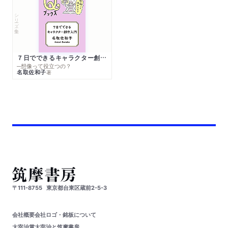
シリーズ・全集
７日でできるキャラクター創作入門
─想像って役立つの？
名取佐和子
著
〒111-8755
東京都台東区蔵前2-5-3
会社概要
会社ロゴ・銘板について
太宰治賞
太宰治と筑摩書房