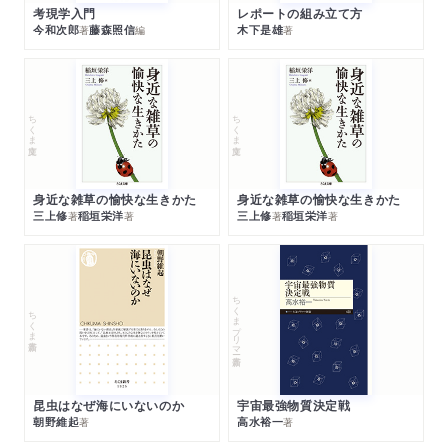
考現学入門
レポートの組み立て方
今和次郎
藤森照信
木下是雄
著
編
著
ちくま文庫
ちくま文庫
身近な雑草の愉快な生きかた
身近な雑草の愉快な生きかた
三上修
稲垣栄洋
三上修
稲垣栄洋
著
著
著
著
ちくまプリマー新書
ちくま新書
昆虫はなぜ海にいないのか
宇宙最強物質決定戦
朝野維起
高水裕一
著
著