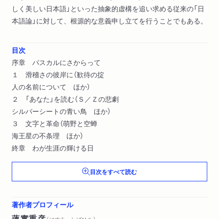
しく美しい日本語」といった抽象的虚構を追い求める従来の「日
本語論」に対して、根源的な意義申し立てを行うことでもある。
目次
序章 パスカルにさからって
１ 滑稽さの彼岸に（歓待の掟
人の名前について ほか）
２ 「あなた」を読む（Ｓ／Ｚの悲劇
シルバーシートの青い鳥 ほか）
３ 文字と革命（萌野と空蝉
海王星の不条理 ほか）
終章 わが生涯の輝ける日
目次をすべて読む
著作者プロフィール
蓮實重彦