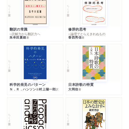
ちくま学芸文庫
ちくま学芸文庫
翻訳の常識
修辞的思考
─読解力から翻訳力へ
─論理でとらえきれぬもの
朱牟田夏雄
香西秀信
著
著
ちくま学芸文庫
ちくま学芸文庫
科学的発見のパターン
日本詩歌の特質
Ｎ．Ｒ．ハンソン
村上陽一郎
大岡信
著
訳
著
ちくま学芸文庫
ちくま学芸文庫