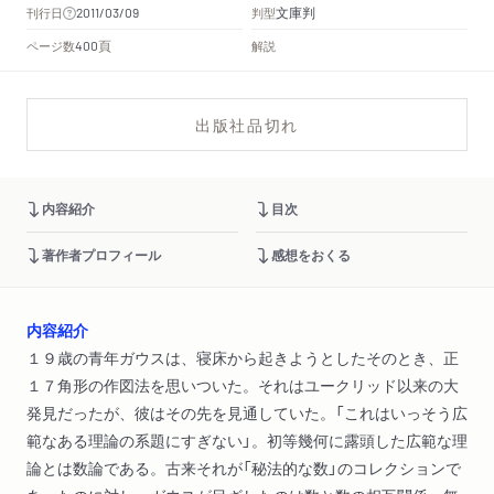
文庫判
刊行日
判型
2011/03/09
頁
ページ数
解説
400
出版社品切れ
内容紹介
目次
著作者プロフィール
感想をおくる
内容紹介
１９歳の青年ガウスは、寝床から起きようとしたそのとき、正
１７角形の作図法を思いついた。それはユークリッド以来の大
発見だったが、彼はその先を見通していた。「これはいっそう広
範なある理論の系題にすぎない」。初等幾何に露頭した広範な理
論とは数論である。古来それが「秘法的な数」のコレクションで