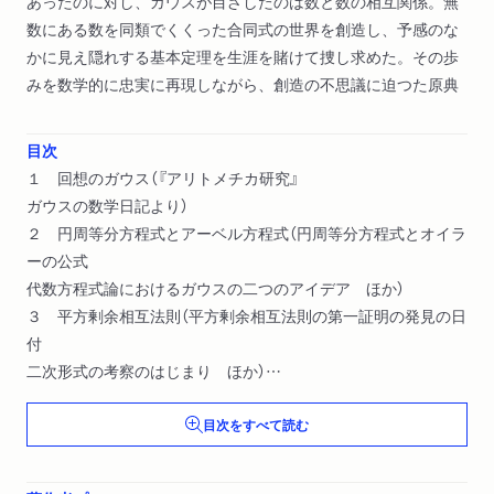
あったのに対し、ガウスが目ざしたのは数と数の相互関係。無
数にある数を同類でくくった合同式の世界を創造し、予感のな
かに見え隠れする基本定理を生涯を賭けて捜し求めた。その歩
みを数学的に忠実に再現しながら、創造の不思議に迫つた原典
目次
１ 回想のガウス（『アリトメチカ研究』
ガウスの数学日記より）
２ 円周等分方程式とアーベル方程式（円周等分方程式とオイラ
ーの公式
代数方程式論におけるガウスの二つのアイデア ほか）
３ 平方剰余相互法則（平方剰余相互法則の第一証明の発見の日
付
二次形式の考察のはじまり ほか）
４ ガウスの基本定理とルジャンドルの相互法則（ガウスの基本
目次をすべて読む
定理とルジャンドルの相互法則
ルジャンドル記号に関する補足事項 ほか）
５ ４次剰余の理論（有理整数域における４次剰余相互法則