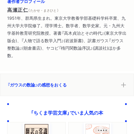
著作者プロフィール
ガウス整数域における数論）
高瀬正仁
（ たかせ・まさひと ）
1951年、群馬県生まれ。東京大学教養学部基礎科学科卒業、九
州大学大学院修了。理学博士。数学者、数学史家。元・九州大
学基幹教育研究院教授。著書『高木貞治とその時代』(東京大学出
版会)、『人物で語る数学入門』(岩波新書)、訳書ガウス『ガウス
整数論』(朝倉書店)、ヤコビ『楕円関数論序説』(講談社)ほか多
数。
『ガウスの数論』の感想をおくる
「ちくま学芸文庫」でいま人気の本