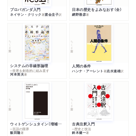
プロパガンダ入門
日本の歴史をよみなおす（全）
ネイサン・クリック
渡会圭子
網野善彦
著
訳
著
ちくま学芸文庫
ちくま学芸文庫
システムの非線形論理
人間の条件
─世界を創造的に組み直す
ハンナ・アーレント
志水速雄
著
訳
河本英夫
著
ちくま学芸文庫
ちくま学芸文庫
ウィトゲンシュタイン〔増補新版〕
古典注釈入門
─言語の限界
─歴史と技法
飯田隆
鈴木健一
著
著