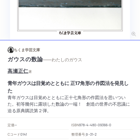
ちくま学芸文庫
ガウスの数論
——わたしのガウス
高瀬正仁
著
青年ガウスは目覚めとともに 正17角形の 作図法を発見し
た
青年ガウスは目覚めとともに正十七角形の作図法を思いつい
た。初等幾何に露頭した数論の一端！ 創造の世界の不思議に
迫る原典購読第２弾。
定価
ISBN
--
978-4-480-09366-0
Cコード
整理番号
タ
0141
-31-2