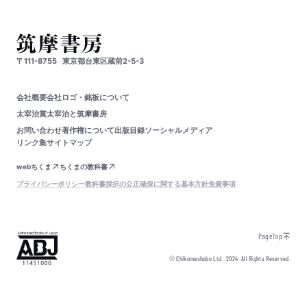
〒111-8755
東京都台東区蔵前2-5-3
会社概要
会社ロゴ・銘板について
太宰治賞
太宰治と筑摩書房
お問い合わせ
著作権について
出版目録
ソーシャルメディア
リンク集
サイトマップ
webちくま
ちくまの教科書
プライバシーポリシー
教科書採択の公正確保に関する基本方針
免責事項
PageTop
© Chikumashobo Ltd.
2024
All Rights Reserved.