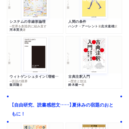
システムの非線形論理
人間の条件
─世界を創造的に組み直す
ハンナ・アーレント
志水速雄
著
訳
河本英夫
著
ちくま学芸文庫
ちくま学芸文庫
ウィトゲンシュタイン〔増補新版〕
古典注釈入門
─言語の限界
─歴史と技法
飯田隆
鈴木健一
著
著
【自由研究、読書感想文……】夏休みの宿題のおと
もに！