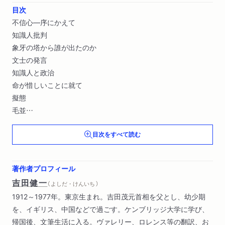
目次
不信心―序にかえて
知識人批判
象牙の塔から誰が出たのか
文士の発言
知識人と政治
命が惜しいことに就て
擬態
毛並
日本人であることの不安
目次をすべて読む
日本語に就て〔ほか〕
著作者プロフィール
吉田健一
（ よしだ・けんいち ）
1912～1977年。東京生まれ。吉田茂元首相を父とし、幼少期
を、イギリス、中国などで過ごす。ケンブリッジ大学に学び、
帰国後、文筆生活に入る。ヴァレリー、ロレンス等の翻訳、お