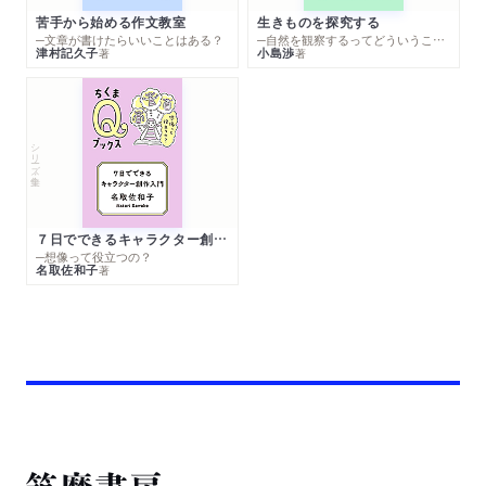
苦手から始める作文教室
生きものを探究する
─文章が書けたらいいことはある？
─自然を観察するってどういうこと？
津村記久子
小島渉
著
著
シリーズ・全集
７日でできるキャラクター創作入門
─想像って役立つの？
名取佐和子
著