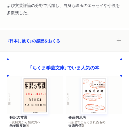
よび文芸評論の分野で活躍し、自身も珠玉のエッセイや小説を
多数残した。
『日本に就て』の感想をおくる
「ちくま学芸文庫」でいま人気の本
ちくま学芸文庫
ちくま学芸文庫
翻訳の常識
修辞的思考
─読解力から翻訳力へ
─論理でとらえきれぬもの
朱牟田夏雄
香西秀信
著
著