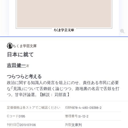
ちくま学芸文庫
日本に就て
吉田健一
著
つらつらと考える
政治に関する知識人の発言を俎上にのせ、責任ある市民に必要
な「見識」について舌鋒鋭く論じつつ、路地裏の名店で舌鼓を打
つ。甘辛評論選。 【解説： 苅部直 】
定価
価格は各ストアでご確認ください
ISBN
978-4-480-09388-2
Cコード
整理番号
ヨ
0195
-12-2
文庫判
刊行日
判型
2011/07/06