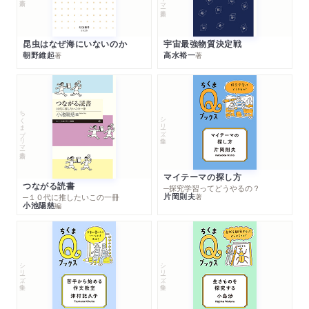
昆虫はなぜ海にいないのか
宇宙最強物質決定戦
朝野維起
高水裕一
著
著
ちくまプリマー新書
シリーズ・全集
マイテーマの探し方
つながる読書
─探究学習ってどうやるの？
片岡則夫
著
─１０代に推したいこの一冊
小池陽慈
編
シリーズ・全集
シリーズ・全集