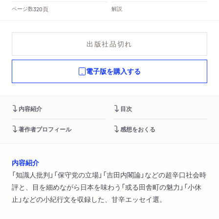
頁
ページ数
解説
320
出版社品切れ
電子版を購入する
内容紹介
目次
著作者プロフィール
感想をおくる
内容紹介
「知識人批判」「保守党の立場」「吉田内閣論」などの超辛口社会時
評と、目を細めながら日本を味わう「或る田舎町の魅力」「小休
止」などの小紀行文を収録した、甘辛エッセイ選。