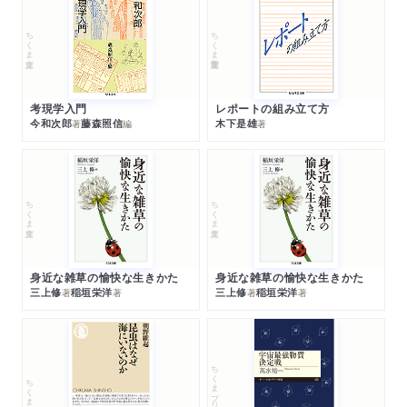
ちくま文庫
ちくま学芸文庫
考現学入門
レポートの組み立て方
今和次郎
藤森照信
木下是雄
著
編
著
ちくま文庫
ちくま文庫
身近な雑草の愉快な生きかた
身近な雑草の愉快な生きかた
三上修
稲垣栄洋
三上修
稲垣栄洋
著
著
著
著
ちくまプリマー新書
ちくま新書