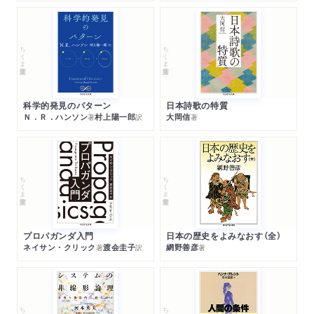
ちくま学芸文庫
ちくま学芸文庫
科学的発見のパターン
日本詩歌の特質
Ｎ．Ｒ．ハンソン
村上陽一郎
大岡信
著
訳
著
ちくま学芸文庫
ちくま学芸文庫
プロパガンダ入門
日本の歴史をよみなおす（全）
ネイサン・クリック
渡会圭子
網野善彦
著
訳
著
ちくま学芸文庫
ちくま学芸文庫