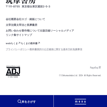
〒111-8755
東京都台東区蔵前2-5-3
会社概要
会社ロゴ・銘板について
太宰治賞
太宰治と筑摩書房
お問い合わせ
著作権について
出版目録
ソーシャルメディア
リンク集
サイトマップ
webちくま
ちくまの教科書
プライバシーポリシー
教科書採択の公正確保に関する基本方針
免責事項
PageTop
© Chikumashobo Ltd.
2024
All Rights Reserved.
本をさがす