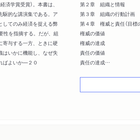
経済学賞受賞）。本書は、
第２章 組織と情報
先駆的な講演集である。ア
第３章 組織の行動計画
としてのみ経済を捉える弊
第４章 権威と責任（目標
重要性を指摘する。だが、組
権威の価値
に寄与する一方、ときに硬
権威の達成
織はいかに機能し、なぜ失
責任の価値
ればよいか―２０
責任の達成
権威と責任の間の代替関係