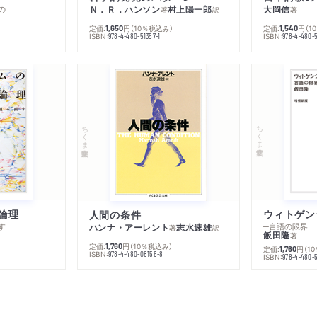
の
Ｎ．Ｒ．ハンソン
村上陽一郎
大岡信
著
訳
著
定価:
円
（10％税込み）
定価:
円
（1
1,650
1,540
ISBN:
ISBN:
978-4-480-51357-1
978-4-480-5
ちくま学芸文庫
ちくま学芸文庫
論理
人間の条件
す
─言語の限界
ハンナ・アーレント
志水速雄
著
訳
飯田隆
著
定価:
円
（10％税込み）
1,760
定価:
円
（1
1,760
ISBN:
978-4-480-08156-8
ISBN:
978-4-480-