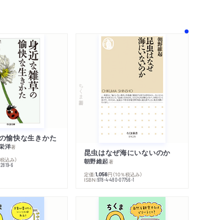
！
ちくま新書
の愉快な生きかた
栄洋
著
昆虫はなぜ海にいないのか
％税込み）
朝野維起
著
42819-6
定価:
円
（10％税込み）
1,056
ISBN:
978-4-480-07756-1