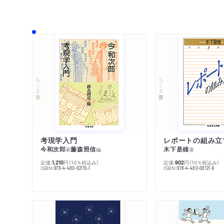
ちくま文庫
ちくま学芸文庫
考現学入門
レポートの組み立
今和次郎
藤森照信
木下是雄
著
編
著
定価:
円
（10％税込み）
定価:
円
（10％税込み）
1,210
902
ISBN:
ISBN:
978-4-480-02115-1
978-4-480-08121-6