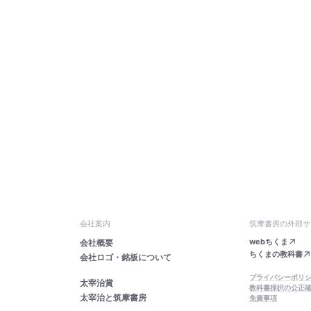
会社案内
筑摩書房の外部サ
webちくま
会社概要
ちくまの教科書
会社ロゴ・銘板について
プライバシーポリ
太宰治賞
教科書採択の公正
太宰治と筑摩書房
免責事項