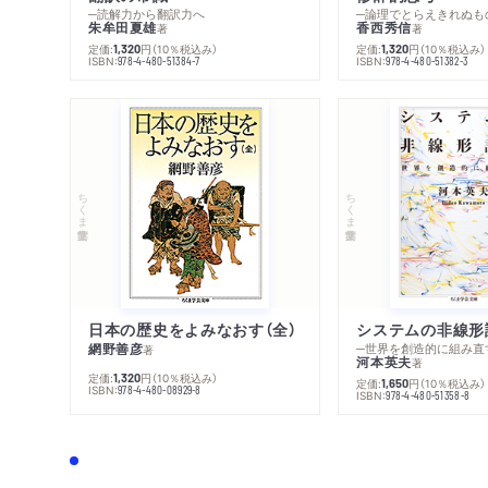
─読解力から翻訳力へ
─論理でとらえきれぬも
朱牟田夏雄
香西秀信
著
著
定価:
円
（10％税込み）
定価:
円
（10％税込み）
1,320
1,320
ISBN:
ISBN:
978-4-480-51384-7
978-4-480-51382-3
ちくま学芸文庫
ちくま学芸文庫
日本の歴史をよみなおす（全）
システムの非線形
網野善彦
─世界を創造的に組み直
著
河本英夫
著
定価:
円
（10％税込み）
1,320
定価:
円
（10％税込み）
1,650
ISBN:
978-4-480-08929-8
ISBN:
978-4-480-51358-8