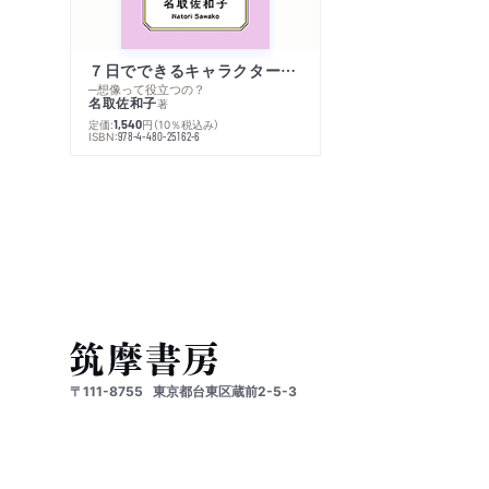
７日でできるキャラクター創作入門
─想像って役立つの？
名取佐和子
著
定価:
円
（10％税込み）
1,540
ISBN:
978-4-480-25162-6
〒111-8755
東京都台東区蔵前2-5-3