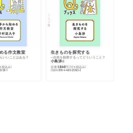
シリーズ・全集
める作文教室
生きものを探究する
らいいことはある？
─自然を観察するってどういうこと？
小島渉
著
0％税込み）
定価:
円
（10％税込み）
1,540
ISBN:
5138-1
978-4-480-25163-3