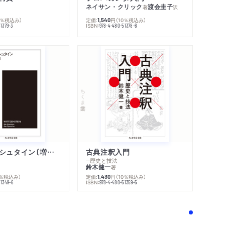
ネイサン・クリック
渡会圭子
著
訳
0％税込み）
定価:
円
（10％税込み）
1,540
ISBN:
1379-3
978-4-480-51378-6
ちくま学芸文庫
内容紹介・目次
感想をおくる
ウィトゲンシュタイン〔増補新版〕
古典注釈入門
─歴史と技法
鈴木健一
著
0％税込み）
定価:
円
（10％税込み）
1,430
ISBN:
51349-6
978-4-480-51359-5