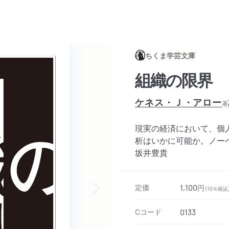
ちくま学芸文庫
組織の限界
ケネス・Ｊ・アロー
著
現実の経済において、個
析はいかに可能か。ノー
坂井豊貴
定価
1,100
円
（10％税込
Next slide
Cコード
0133