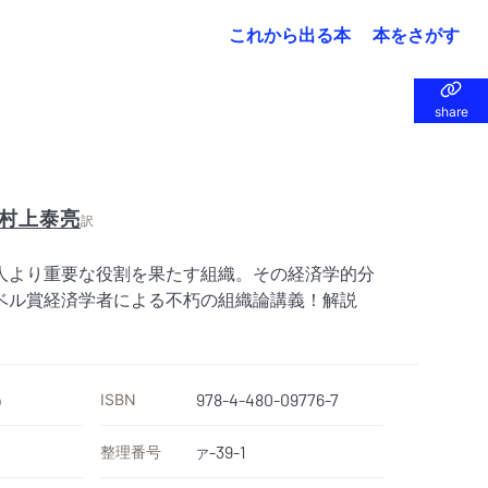
これから出る本
本をさがす
share
share
村上泰亮
訳
人より重要な役割を果たす組織。その経済学的分
ベル賞経済学者による不朽の組織論講義！解説
ISBN
978-4-480-09776-7
）
整理番号
-39-1
ア