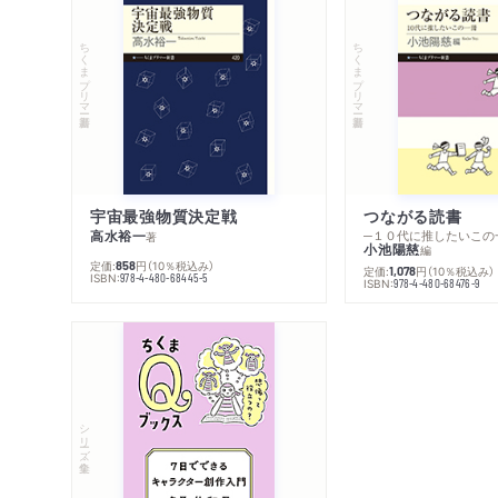
ちくまプリマー新書
ちくまプリマー新書
宇宙最強物質決定戦
つながる読書
高水裕一
─１０代に推したいこの
著
小池陽慈
編
定価:
円
（10％税込み）
858
定価:
円
（10％税込み）
1,078
ISBN:
978-4-480-68445-5
ISBN:
978-4-480-68476-9
シリーズ・全集