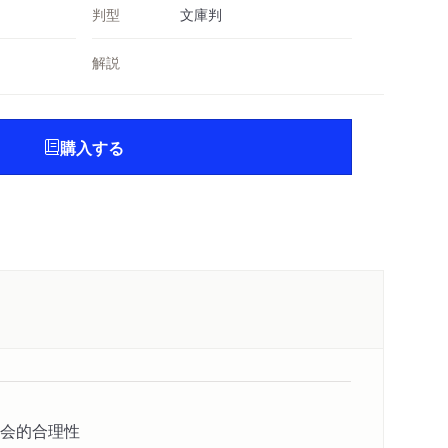
判型
文庫判
解説
購入する
会的合理性