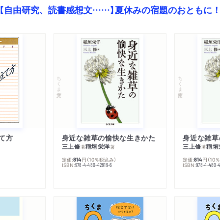
【自由研究、読書感想文……】夏休みの宿題のおともに
ちくま文庫
ちくま文庫
て方
身近な雑草の愉快な生きかた
身近な雑草
三上修
稲垣栄洋
三上修
稲垣
著
著
著
定価:
円
（10％税込み）
定価:
円
（10
814
814
ISBN:
ISBN:
978-4-480-42819-6
978-4-480-