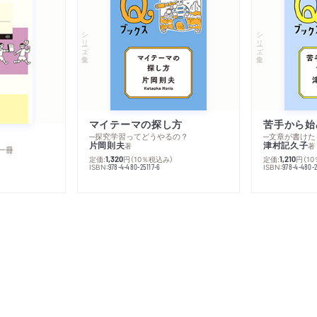
シリーズ・全集
シリーズ・全集
マイテーマの探し方
苦手から始
─探究学習ってどうやるの？
─文章が書けた
片岡則夫
津村記久子
著
著
一冊
定価:
円
（10％税込み）
定価:
円
（1
1,320
1,210
ISBN:
ISBN:
978-4-480-25117-6
978-4-480-2