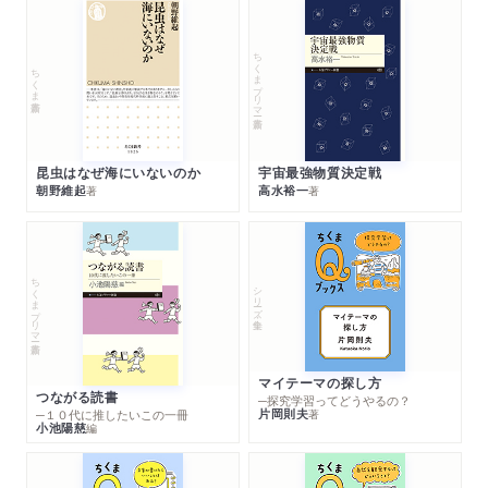
ちくまプリマー新書
ちくま新書
昆虫はなぜ海にいないのか
宇宙最強物質決定戦
朝野維起
高水裕一
著
著
ちくまプリマー新書
シリーズ・全集
マイテーマの探し方
つながる読書
─探究学習ってどうやるの？
片岡則夫
著
─１０代に推したいこの一冊
小池陽慈
編