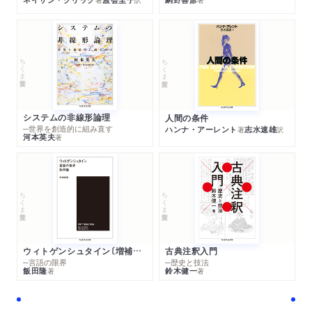
ちくま学芸文庫
ちくま学芸文庫
システムの非線形論理
人間の条件
─世界を創造的に組み直す
ハンナ・アーレント
志水速雄
著
訳
河本英夫
著
ちくま学芸文庫
ちくま学芸文庫
ウィトゲンシュタイン〔増補新版〕
古典注釈入門
─言語の限界
─歴史と技法
飯田隆
鈴木健一
著
著