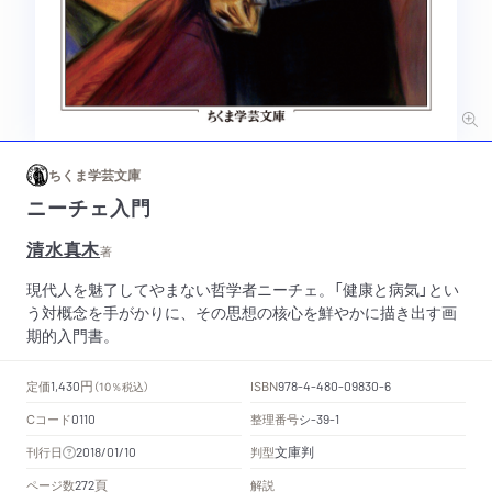
ちくま学芸文庫
ニーチェ入門
清水真木
著
現代人を魅了してやまない哲学者ニーチェ。「健康と病気」とい
う対概念を手がかりに、その思想の核心を鮮やかに描き出す画
期的入門書。
円
定価
ISBN
1,430
（10％税込）
978-4-480-09830-6
Cコード
整理番号
シ
0110
-39-1
文庫判
刊行日
判型
2018/01/10
頁
ページ数
解説
272