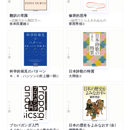
翻訳の常識
修辞的思考
─読解力から翻訳力へ
─論理でとらえきれぬもの
朱牟田夏雄
香西秀信
著
著
ちくま学芸文庫
ちくま学芸文庫
科学的発見のパターン
日本詩歌の特質
Ｎ．Ｒ．ハンソン
村上陽一郎
大岡信
著
訳
著
ちくま学芸文庫
ちくま学芸文庫
プロパガンダ入門
日本の歴史をよみなおす（全）
ネイサン・クリック
渡会圭子
網野善彦
著
訳
著