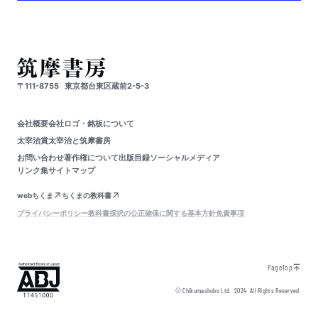
〒111-8755
東京都台東区蔵前2-5-3
会社概要
会社ロゴ・銘板について
太宰治賞
太宰治と筑摩書房
お問い合わせ
著作権について
出版目録
ソーシャルメディア
リンク集
サイトマップ
webちくま
ちくまの教科書
プライバシーポリシー
教科書採択の公正確保に関する基本方針
免責事項
PageTop
© Chikumashobo Ltd.
2024
All Rights Reserved.