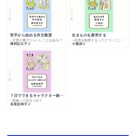
シリーズ・全集
シリーズ・全集
苦手から始める作文教室
生きものを探究する
─文章が書けたらいいことはある？
─自然を観察するってどういうこと？
津村記久子
小島渉
著
著
シリーズ・全集
７日でできるキャラクター創作入門
─想像って役立つの？
名取佐和子
著