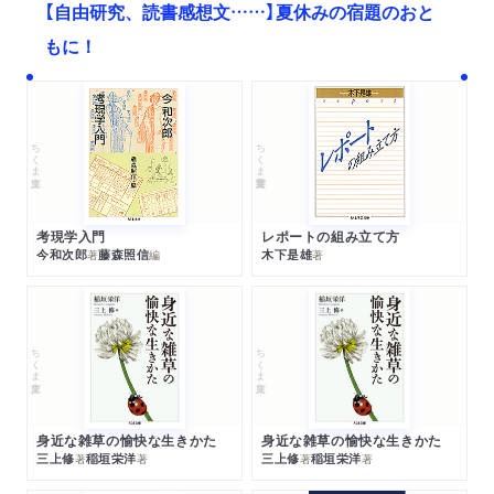
【自由研究、読書感想文……】夏休みの宿題のおと
もに！
ちくま文庫
ちくま学芸文庫
考現学入門
レポートの組み立て方
今和次郎
藤森照信
木下是雄
著
編
著
ちくま文庫
ちくま文庫
身近な雑草の愉快な生きかた
身近な雑草の愉快な生きかた
三上修
稲垣栄洋
三上修
稲垣栄洋
著
著
著
著