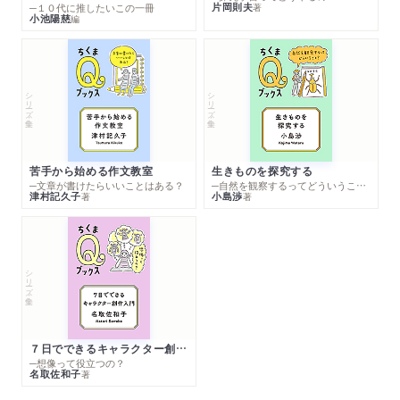
片岡則夫
著
─１０代に推したいこの一冊
小池陽慈
編
シリーズ・全集
シリーズ・全集
苦手から始める作文教室
生きものを探究する
─文章が書けたらいいことはある？
─自然を観察するってどういうこと？
津村記久子
小島渉
著
著
シリーズ・全集
７日でできるキャラクター創作入門
─想像って役立つの？
名取佐和子
著