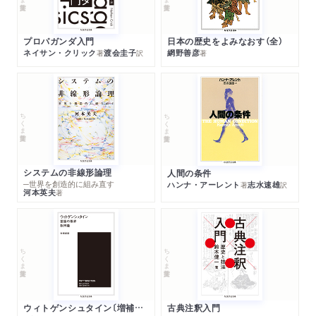
プロパガンダ入門
日本の歴史をよみなおす（全）
ネイサン・クリック
渡会圭子
網野善彦
著
訳
著
ちくま学芸文庫
ちくま学芸文庫
システムの非線形論理
人間の条件
─世界を創造的に組み直す
ハンナ・アーレント
志水速雄
著
訳
河本英夫
著
ちくま学芸文庫
ちくま学芸文庫
ウィトゲンシュタイン〔増補新版〕
古典注釈入門