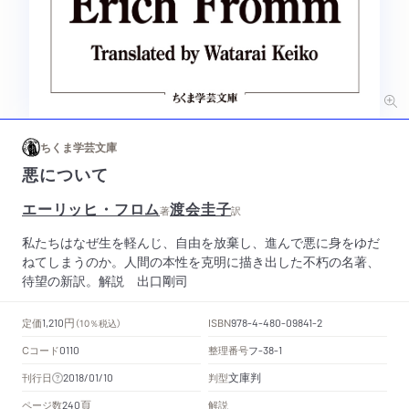
ちくま学芸文庫
悪について
エーリッヒ・フロム
渡会圭子
著
訳
私たちはなぜ生を軽んじ、自由を放棄し、進んで悪に身をゆだ
ねてしまうのか。人間の本性を克明に描き出した不朽の名著、
待望の新訳。解説 出口剛司
円
定価
ISBN
1,210
（10％税込）
978-4-480-09841-2
Cコード
整理番号
フ
0110
-38-1
文庫判
刊行日
判型
2018/01/10
頁
ページ数
解説
240