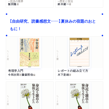
─言語の限界
─歴史と技法
飯田隆
鈴木健一
著
著
【自由研究、読書感想文……】夏休みの宿題のおと
もに！
ちくま文庫
ちくま学芸文庫
考現学入門
レポートの組み立て方
今和次郎
藤森照信
木下是雄
著
編
著
ちくま文庫
ちくま文庫