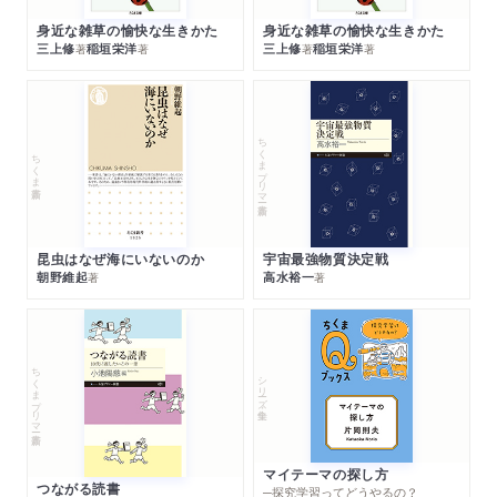
身近な雑草の愉快な生きかた
身近な雑草の愉快な生きかた
三上修
稲垣栄洋
三上修
稲垣栄洋
著
著
著
著
ちくまプリマー新書
ちくま新書
昆虫はなぜ海にいないのか
宇宙最強物質決定戦
朝野維起
高水裕一
著
著
ちくまプリマー新書
シリーズ・全集
マイテーマの探し方
つながる読書
─探究学習ってどうやるの？