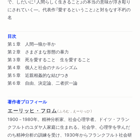
で、しだいに「人間らしく生きること」の本当の意味が浮き彫り
にされていく―。代表作『愛するということ』と対をなす不朽の
名
目次
第１章 人間―狼か羊か
第２章 さまざまな形態の暴力
第３章 死を愛すること 生を愛すること
第４章 個人と社会のナルシシズム
第５章 近親相姦的な結びつき
第６章 自由、決定論、二者択一論
著作者プロフィール
エーリッヒ・フロム
（ ふろむ，えーりっひ ）
1900－1980年。精神分析家、社会心理学者。ドイツ・フラン
クフルトのユダヤ人家庭に生まれる。社会学、心理学を学んだ
のち精神分析の訓練を受け、1930年からフランクフルト社会研