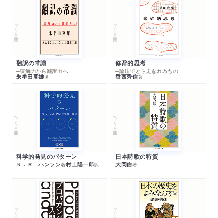
ちくま学芸文庫
ちくま学芸文庫
翻訳の常識
修辞的思考
─読解力から翻訳力へ
─論理でとらえきれぬもの
朱牟田夏雄
香西秀信
著
著
ちくま学芸文庫
ちくま学芸文庫
科学的発見のパターン
日本詩歌の特質
Ｎ．Ｒ．ハンソン
村上陽一郎
大岡信
著
訳
著
ちくま学芸文庫
ちくま学芸文庫