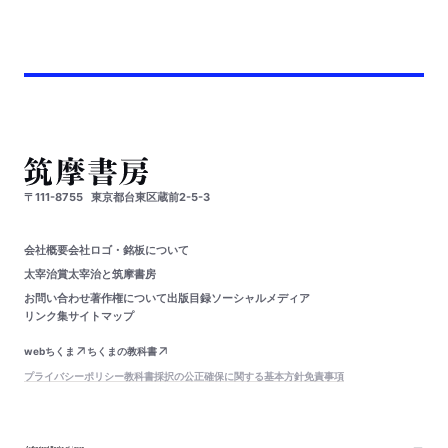
〒111-8755
東京都台東区蔵前2-5-3
会社概要
会社ロゴ・銘板について
太宰治賞
太宰治と筑摩書房
お問い合わせ
著作権について
出版目録
ソーシャルメディア
リンク集
サイトマップ
webちくま
ちくまの教科書
プライバシーポリシー
教科書採択の公正確保に関する基本方針
免責事項