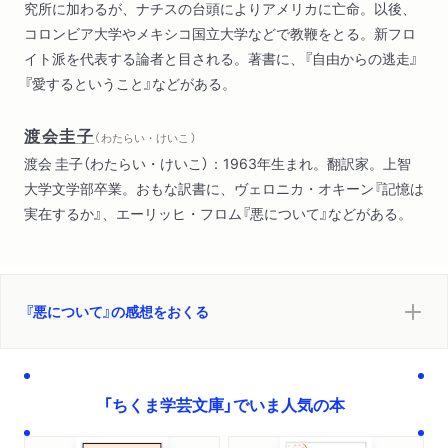
究所に加わるが、ナチスの台頭によりアメリカに亡命。以後、
コロンビア大学やメキシコ国立大学などで教鞭をとる。新フロ
イト派を代表する論者と目される。著書に、『自由からの逃走』
『愛するということ』などがある。
渡会圭子
（ わたらい・けいこ ）
渡会 圭子（わたらい・けいこ）：1963年生まれ。翻訳家。上智
大学文学部卒業。おもな訳書に、ヴェロニカ・オキーン『記憶は
実在するか』、エーリッヒ・フロム『悪について』などがある。
『悪について』の感想をおくる
「ちくま学芸文庫」でいま人気の本