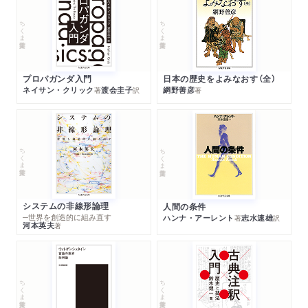
ちくま学芸文庫
ちくま学芸文庫
プロパガンダ入門
日本の歴史をよみなおす（全）
ネイサン・クリック
渡会圭子
網野善彦
著
訳
著
ちくま学芸文庫
ちくま学芸文庫
システムの非線形論理
人間の条件
─世界を創造的に組み直す
ハンナ・アーレント
志水速雄
著
訳
河本英夫
著
ちくま学芸文庫
ちくま学芸文庫