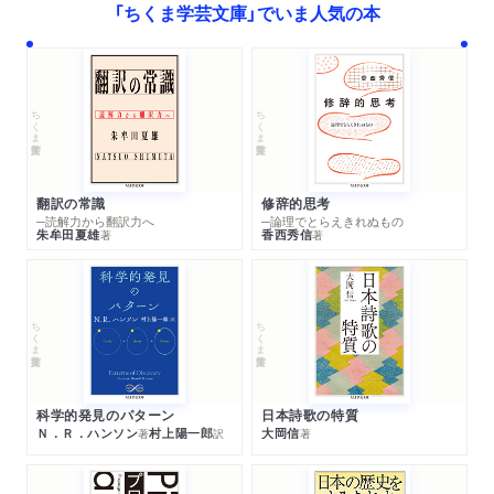
「ちくま学芸文庫」でいま人気の本
ちくま学芸文庫
ちくま学芸文庫
翻訳の常識
修辞的思考
─読解力から翻訳力へ
─論理でとらえきれぬもの
朱牟田夏雄
香西秀信
著
著
ちくま学芸文庫
ちくま学芸文庫
科学的発見のパターン
日本詩歌の特質
Ｎ．Ｒ．ハンソン
村上陽一郎
大岡信
著
訳
著