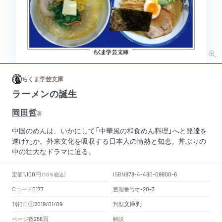
ちくま学芸文庫
ラーメンの誕生
岡田哲
著
中国のめんは、いかにして「中華風の和食めん料理」へと発達を
遂げたか。外来文化を吸収する日本人の情熱と知恵。丼ぶりの
中の壮大なドラマに迫る。
円
定価
ISBN
1,100
（10％税込）
978-4-480-09900-6
Cコード
整理番号
オ
0177
-20-3
文庫判
刊行日
判型
2019/01/09
頁
ページ数
解説
256