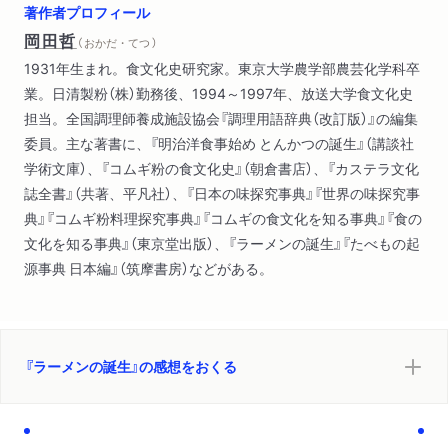
著作者プロフィール
岡田哲
（ おかだ・てつ ）
1931年生まれ。食文化史研究家。東京大学農学部農芸化学科卒
業。日清製粉（株）勤務後、1994～1997年、放送大学食文化史
担当。全国調理師養成施設協会『調理用語辞典（改訂版）』の編集
委員。主な著書に、『明治洋食事始め とんかつの誕生』（講談社
学術文庫）、『コムギ粉の食文化史』（朝倉書店）、『カステラ文化
誌全書』（共著、平凡社）、『日本の味探究事典』『世界の味探究事
典』『コムギ粉料理探究事典』『コムギの食文化を知る事典』『食の
文化を知る事典』（東京堂出版）、『ラーメンの誕生』『たべもの起
源事典 日本編』（筑摩書房）などがある。
『ラーメンの誕生』の感想をおくる