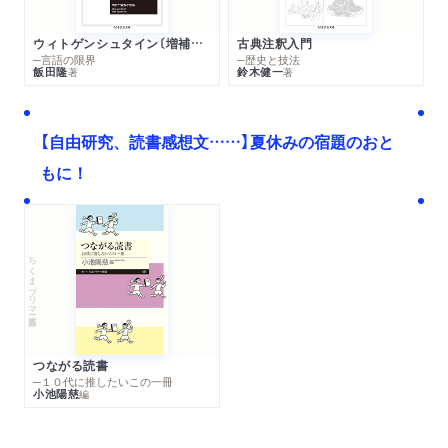
ウィトゲンシュタイン〔増補新版〕
古典注釈入門
─言語の限界
─歴史と技法
飯田隆
鈴木健一
著
著
【自由研究、読書感想文……】夏休みの宿題のおと
もに！
ちくまプリマー新書
つながる読書
─１０代に推したいこの一冊
小池陽慈
編