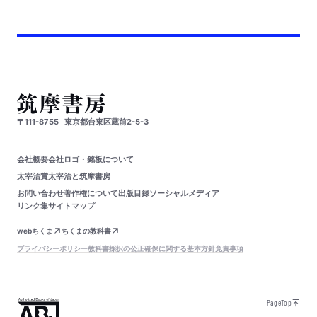
〒111-8755
東京都台東区蔵前2-5-3
会社概要
会社ロゴ・銘板について
太宰治賞
太宰治と筑摩書房
お問い合わせ
著作権について
出版目録
ソーシャルメディア
リンク集
サイトマップ
webちくま
ちくまの教科書
プライバシーポリシー
教科書採択の公正確保に関する基本方針
免責事項
PageTop