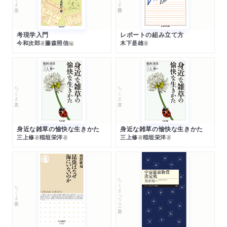
考現学入門
レポートの組み立て方
今和次郎
藤森照信
木下是雄
著
編
著
ちくま文庫
ちくま文庫
身近な雑草の愉快な生きかた
身近な雑草の愉快な生きかた
三上修
稲垣栄洋
三上修
稲垣栄洋
著
著
著
著
ちくまプリマー新書
ちくま新書