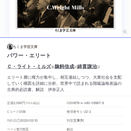
ちくま学芸文庫
パワー・エリート
Ｃ・ライト・ミルズ
鵜飼信成
綿貫譲治
著
訳
訳
エリート層に権力が集中し、相互連結しつつ、大衆社会を支配
していく構図を詳細に分析。世界中で読まれる階級論格差論の
古典的必読書。解説 伊奈正人
円
定価
ISBN
2,090
（10％税込）
978-4-480-09967-9
Cコード
整理番号
ミ
0136
-22-2
文庫判
刊行日
判型
2020/02/10
頁
ページ数
解説
736