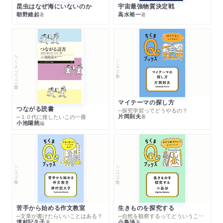
昆虫はなぜ海にいないのか
宇宙最強物質決定戦
朝野維起
高水裕一
著
著
ちくまプリマー新書
シリーズ・全集
マイテーマの探し方
つながる読書
─探究学習ってどうやるの？
片岡則夫
著
─１０代に推したいこの一冊
小池陽慈
編
シリーズ・全集
シリーズ・全集
苦手から始める作文教室
生きものを探究する
─文章が書けたらいいことはある？
─自然を観察するってどういうこと？
津村記久子
小島渉
著
著