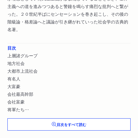
主義への道を進みつつあると警鐘を鳴らす痛烈な批判へと繋が
った。２０世紀半ばにセンセーションを巻き起こし、その後の
階級論・格差論へと議論が引き継がれていった社会学の古典的
名著。
目次
上層諸グループ
地方社会
大都市上流社会
有名人
大富豪
会社最高幹部
会社富豪
将軍たち
軍の台頭
目次をすべて読む
政治幹部会
均衡理論