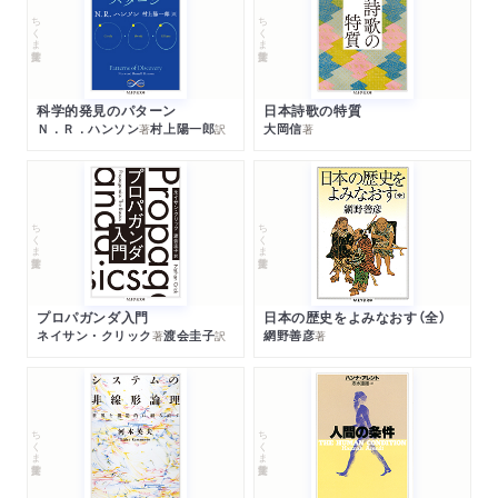
ちくま学芸文庫
ちくま学芸文庫
科学的発見のパターン
日本詩歌の特質
Ｎ．Ｒ．ハンソン
村上陽一郎
大岡信
著
訳
著
ちくま学芸文庫
ちくま学芸文庫
プロパガンダ入門
日本の歴史をよみなおす（全）
ネイサン・クリック
渡会圭子
網野善彦
著
訳
著
ちくま学芸文庫
ちくま学芸文庫