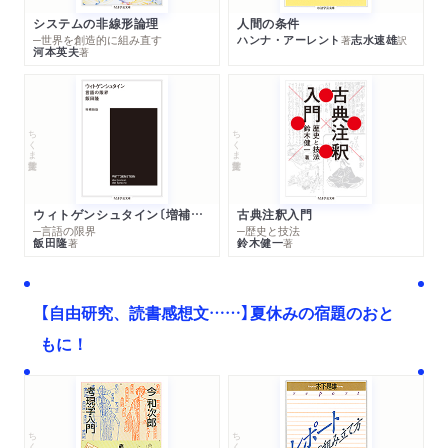
システムの非線形論理
人間の条件
─世界を創造的に組み直す
ハンナ・アーレント
志水速雄
著
訳
河本英夫
著
ちくま学芸文庫
ちくま学芸文庫
ウィトゲンシュタイン〔増補新版〕
古典注釈入門
─言語の限界
─歴史と技法
飯田隆
鈴木健一
著
著
【自由研究、読書感想文……】夏休みの宿題のおと
もに！
ちくま文庫
ちくま学芸文庫