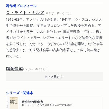
権力エリート
著作者プロフィール
大衆社会
Ｃ・ライト・ミルズ
（ みるず，Ｃ・らいと ）
保守的ムード
1916-62年。アメリカの社会学者。1941年、ウィスコンシン大
上層部の不道徳性
学で博士号を取得。没年までコロンビア大学教授を務める。ア
メリカ社会をラディカルに批判し た「階級三部作」（『新しい権力
者』『ホワイト・カラー』『パワー・エリート』）など論争的な著書
を多く残した。なかでも、みずからの方法論を開陳した『社会学
的想像力』は、20世紀社会学の古典的名著として広く読み継が
れている。
鵜飼信成
（ うかい・のぶしげ ）
もっと見る
シリーズ・関連本
ちくま学芸文庫
社会学的想像力
Ｃ・ライト・ミルズ
著
伊奈正人
訳
中村好孝
訳