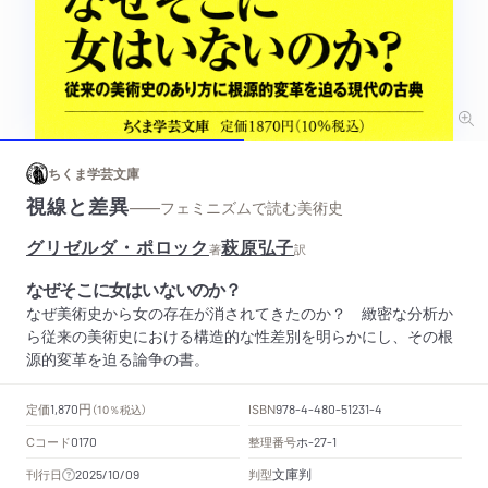
ちくま学芸文庫
視線と差異
——フェミニズムで読む美術史
グリゼルダ・ポロック
萩原弘子
著
訳
なぜそこに女はいないのか？
なぜ美術史から女の存在が消されてきたのか？ 緻密な分析か
ら従来の美術史における構造的な性差別を明らかにし、その根
源的変革を迫る論争の書。
円
定価
ISBN
1,870
（10％税込）
978-4-480-51231-4
Cコード
整理番号
ホ
0170
-27-1
文庫判
刊行日
判型
2025/10/09