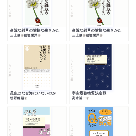
ちくま文庫
ちくま文庫
身近な雑草の愉快な生きかた
身近な雑草の愉快な生きかた
三上修
稲垣栄洋
三上修
稲垣栄洋
著
著
著
著
ちくまプリマー新書
ちくま新書
昆虫はなぜ海にいないのか
宇宙最強物質決定戦
朝野維起
高水裕一
著
著
ちくまプリマー新書
シリーズ・全集