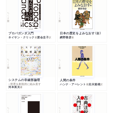
ちくま学芸文庫
ちくま学芸文庫
プロパガンダ入門
日本の歴史をよみなおす（全）
ネイサン・クリック
渡会圭子
網野善彦
著
訳
著
ちくま学芸文庫
ちくま学芸文庫
システムの非線形論理
人間の条件
─世界を創造的に組み直す
ハンナ・アーレント
志水速雄
著
訳
河本英夫
著
ちくま学芸文庫
ちくま学芸文庫