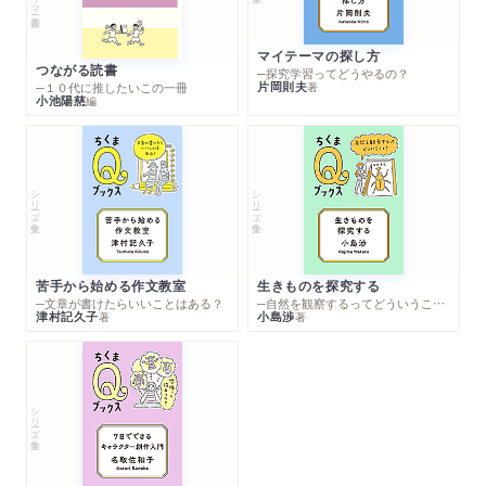
マイテーマの探し方
つながる読書
─探究学習ってどうやるの？
片岡則夫
著
─１０代に推したいこの一冊
小池陽慈
編
シリーズ・全集
シリーズ・全集
苦手から始める作文教室
生きものを探究する
─文章が書けたらいいことはある？
─自然を観察するってどういうこと？
津村記久子
小島渉
著
著
シリーズ・全集