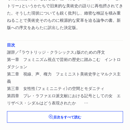
トリー」というかたちで旧来的な美術史の語りに再包摂されてき
た。そうした現状についても鋭く批判し、緻密な検証を積み重
ねることで美術史そのものに根源的な変革を迫る論争の書。新
版への序文をあらたに訳出した決定版。
目次
謝辞／「ラウトリッジ・クラシックス」版のための序文
第一章 フェミニズム視点で芸術の歴史に踏みこむ イントロ
ダクション
第二章 視線、声、権力 フェミニスト美術史学とマルクス主
義
第三章 女性性（フェミニニティ）の空間とモダニティ
第四章 プレ・ラファエロ派文献における記号としての女 エ
リザベス・シダルはどう表現されたか
第五章 フォトエッセイ 女性性の記号
目次をすべて読む
第六章 記号としての女 その精神分析的解読――ロセッティ
の「美人画」は意味をもたないか？