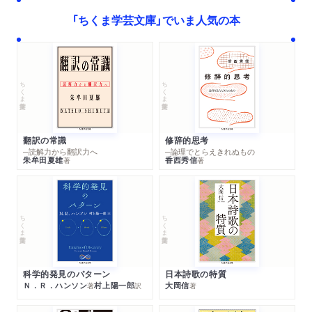
「ちくま学芸文庫」でいま人気の本
ちくま学芸文庫
ちくま学芸文庫
翻訳の常識
修辞的思考
─読解力から翻訳力へ
─論理でとらえきれぬもの
朱牟田夏雄
香西秀信
著
著
ちくま学芸文庫
ちくま学芸文庫
科学的発見のパターン
日本詩歌の特質
Ｎ．Ｒ．ハンソン
村上陽一郎
大岡信
著
訳
著