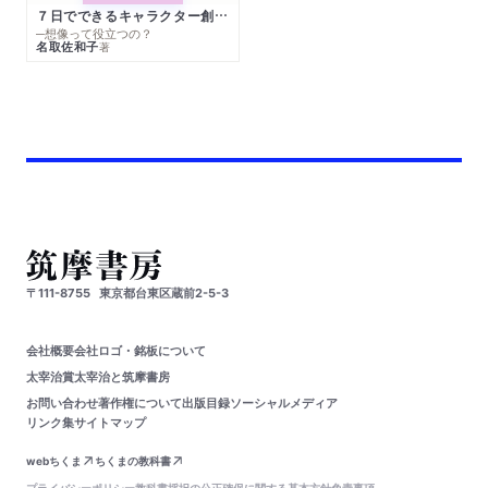
７日でできるキャラクター創作入門
─想像って役立つの？
名取佐和子
著
〒111-8755
東京都台東区蔵前2-5-3
会社概要
会社ロゴ・銘板について
太宰治賞
太宰治と筑摩書房
お問い合わせ
著作権について
出版目録
ソーシャルメディア
リンク集
サイトマップ
webちくま
ちくまの教科書
プライバシーポリシー
教科書採択の公正確保に関する基本方針
免責事項