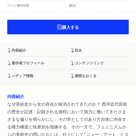
頁
ページ数
解説
512
購入する
内容紹介
目次
著作者プロフィール
コンテンツリンク
メディア情報
感想をおくる
内容紹介
なぜ美術史から女の存在が抹消されてきたのか？ 西洋近代芸術
の歴史が記述・記録される過程において強力に働いてきたさま
ざまな偏りを明らかにし、その学としてのあり方自体に内在す
る権力構造と性差別を指摘する。その一方で、フェミニズムか
らの美術史の問いなおしは、往々にして「ニュー・アート・ヒス