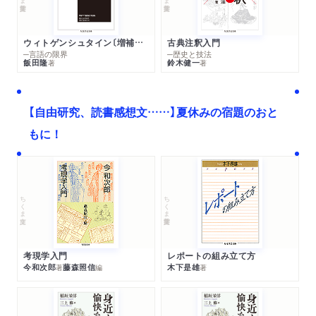
ウィトゲンシュタイン〔増補新版〕
古典注釈入門
─言語の限界
─歴史と技法
飯田隆
鈴木健一
著
著
【自由研究、読書感想文……】夏休みの宿題のおと
もに！
ちくま文庫
ちくま学芸文庫
考現学入門
レポートの組み立て方
今和次郎
藤森照信
木下是雄
著
編
著