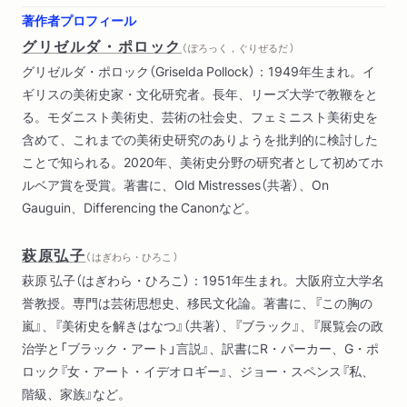
第七章 一九七〇年代を検証する フェミニズム視点に立つ創
著作者プロフィール
作実践に見るセクシュアリティと表現――ブレヒト的展望
グリゼルダ・ポロック
（ ぽろっく，ぐりぜるだ ）
旧版訳者あとがき／文庫版訳者あとがき／注／ポロック主要編
グリゼルダ・ポロック（Griselda Pollock）：1949年生まれ。イ
著一覧／図版一覧／索引
ギリスの美術史家・文化研究者。長年、リーズ大学で教鞭をと
る。モダニスト美術史、芸術の社会史、フェミニスト美術史を
含めて、これまでの美術史研究のありようを批判的に検討した
ことで知られる。2020年、美術史分野の研究者として初めてホ
ルベア賞を受賞。著書に、Old Mistresses（共著）、On
Gauguin、Differencing the Canonなど。
萩原弘子
（ はぎわら・ひろこ ）
萩原 弘子（はぎわら・ひろこ）：1951年生まれ。大阪府立大学名
誉教授。専門は芸術思想史、移民文化論。著書に、『この胸の
嵐』、『美術史を解きはなつ』（共著）、『ブラック』、『展覧会の政
治学と「ブラック・アート」言説』、訳書にR・パーカー、G・ポ
ロック『女・アート・イデオロギー』、ジョー・スペンス『私、
階級、家族』など。