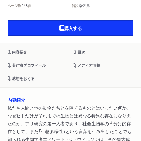
頁
巌佐庸
ページ数
解説
448
購入する
内容紹介
目次
著作者プロフィール
メディア情報
感想をおくる
内容紹介
私たち人間と他の動物たちとを隔てるものとはいったい何か。
なぜヒトだけがそれまでの生物とは異なる特異な存在になりえ
たのか。アリ研究の第一人者であり、社会生物学の草分け的存
在として、また「生物多様性」という言葉を生み出したことでも
知られる生物学者エドワード・O・ウィルソンは、その集大成