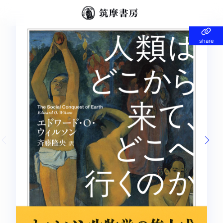
share
share
Previous slide
Nex