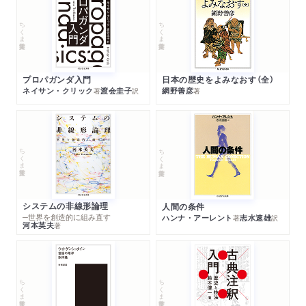
ちくま学芸文庫
ちくま学芸文庫
プロパガンダ入門
日本の歴史をよみなおす（全）
ネイサン・クリック
渡会圭子
網野善彦
著
訳
著
ちくま学芸文庫
ちくま学芸文庫
システムの非線形論理
人間の条件
─世界を創造的に組み直す
ハンナ・アーレント
志水速雄
著
訳
河本英夫
著
ちくま学芸文庫
ちくま学芸文庫