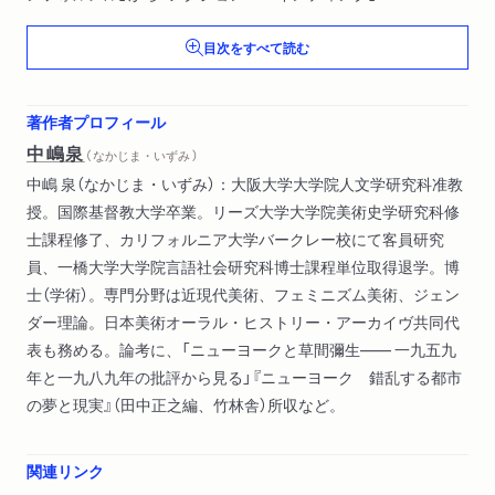
4 日本戦後美術史のジェンダーを問うために
目次をすべて読む
第2章 「アンチ・アクション」に向けて――戦後美術と女性
1 戦後美術と新人女性
著作者プロフィール
2 「戦前の父」と「戦後の娘」
中嶋泉
（ なかじま・いずみ ）
3 「女らしい」画家からアンフォルメル画家へ
中嶋 泉（なかじま・いずみ）：大阪大学大学院人文学研究科准教
4 批評の再ジェンダー化と戦後社会のなかの女性美術家
授。国際基督教大学卒業。リーズ大学大学院美術史学研究科修
5 「アンチ・アクション」――フェミニズム美術史としての批評
士課程修了、カリフォルニア大学バークレー校にて客員研究
の可能性
員、一橋大学大学院言語社会研究科博士課程単位取得退学。博
士（学術）。専門分野は近現代美術、フェミニズム美術、ジェン
第3章 草間彌生の「インフィニティ・ネット」――政治的
ダー理論。日本美術オーラル・ヒストリー・アーカイヴ共同代
に
表も務める。論考に、「ニューヨークと草間彌生―― 一九五九
1 「線」の変遷――「アンフォルメル以前」の一つの物語
年と一九八九年の批評から見る」『ニューヨーク 錯乱する都市
2 「インフィニティ・ネット」へ
の夢と現実』（田中正之編、竹林舎）所収など。
第4章 抽象の方法―― 田中敦子の「円と線の絵画」と戦後の物
質文化
関連リンク
1「具体」と物質 ―― 田中の場合