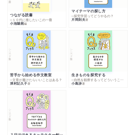
マイテーマの探し方
つながる読書
─探究学習ってどうやるの？
片岡則夫
著
─１０代に推したいこの一冊
小池陽慈
編
シリーズ・全集
シリーズ・全集
苦手から始める作文教室
生きものを探究する
─文章が書けたらいいことはある？
─自然を観察するってどういうこと？
津村記久子
小島渉
著
著
シリーズ・全集
７日でできるキャラクター創作入門