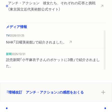
アンチ・アクション 彼女たち、それぞれの応答と挑戦
2 田中の「構成」と戦後の物質文化
（東京国立近代美術館公式サイト）
3 「円と線の絵画」
第5章 福島秀子の「捺す」絵画と人間のイメージ
メディア情報
1 福島秀子の絵画――顔と人間
TV
2026/01/25
2 顔の思想と戦後抽象絵画
NHK「日曜美術館」で紹介されました。
3 捺す絵画と福島の「人」――《ホワイトノイズ》へ
新聞
2025/12/21
補 論 多田美波の「皺」――「ポスト・アクション」の表現として
読売新聞「小平麻衣子さんのポケットに3冊」で紹介されまし
1 はじめに
た。
2 途中の前置き――「アクション」の行末
3 多田美波と素材――アクリルとアルミニウムまでの道筋
4 新しい素材と女性の彫刻家
5 環境芸術とライトアート――ポスト・アクションの美術とし
『増補改訂 アンチ・アクション』の感想をおくる
て
6 多田の行為と素材
7 多田美波のリンクル＝皺の思想