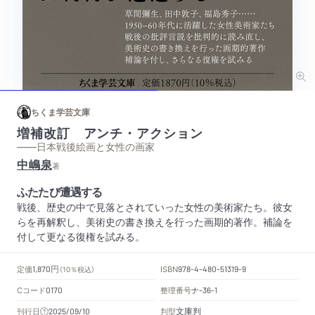
ちくま学芸文庫
増補改訂 アンチ・アクション
——日本戦後絵画と女性の画家
中嶋泉
著
ふたたび遭遇する
戦後、歴史の中で見落とされていった女性の美術家たち。彼女
らを再解釈し、美術史の書き換えを行った画期的著作。補論を
付して更なる復権を試みる。
円
定価
ISBN
1,870
（10％税込）
978-4-480-51319-9
Cコード
整理番号
ナ
0170
-36-1
文庫判
刊行日
判型
2025/09/10