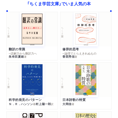
「ちくま学芸文庫」でいま人気の本
おわりに
文庫版あとがき
ちくま学芸文庫
ちくま学芸文庫
翻訳の常識
修辞的思考
─読解力から翻訳力へ
─論理でとらえきれぬもの
朱牟田夏雄
香西秀信
著
著
ちくま学芸文庫
ちくま学芸文庫
科学的発見のパターン
日本詩歌の特質
Ｎ．Ｒ．ハンソン
村上陽一郎
大岡信
著
訳
著