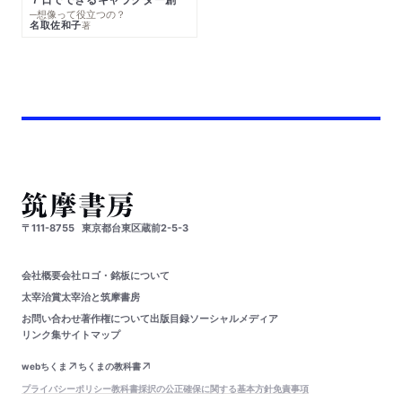
─想像って役立つの？
名取佐和子
著
〒111-8755
東京都台東区蔵前2-5-3
会社概要
会社ロゴ・銘板について
太宰治賞
太宰治と筑摩書房
お問い合わせ
著作権について
出版目録
ソーシャルメディア
リンク集
サイトマップ
webちくま
ちくまの教科書
プライバシーポリシー
教科書採択の公正確保に関する基本方針
免責事項