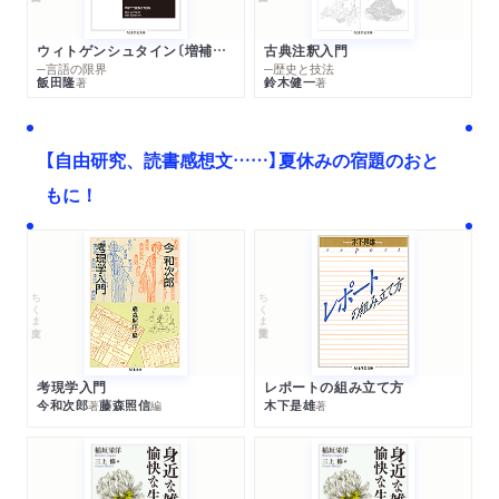
ウィトゲンシュタイン〔増補新版〕
古典注釈入門
─言語の限界
─歴史と技法
飯田隆
鈴木健一
著
著
【自由研究、読書感想文……】夏休みの宿題のおと
もに！
ちくま文庫
ちくま学芸文庫
考現学入門
レポートの組み立て方
今和次郎
藤森照信
木下是雄
著
編
著