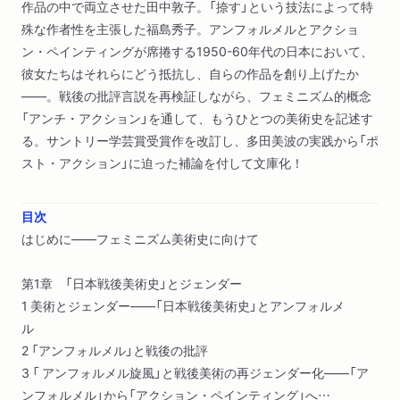
作品の中で両立させた田中敦子。「捺す」という技法によって特
殊な作者性を主張した福島秀子。アンフォルメルとアクショ
ン・ペインティングが席捲する1950-60年代の日本において、
彼女たちはそれらにどう抵抗し、自らの作品を創り上げたか
――。戦後の批評言説を再検証しながら、フェミニズム的概念
「アンチ・アクション」を通して、もうひとつの美術史を記述す
る。サントリー学芸賞受賞作を改訂し、多田美波の実践から「ポ
スト・アクション」に迫った補論を付して文庫化！
目次
はじめに――フェミニズム美術史に向けて
第1章 「日本戦後美術史」とジェンダー
1 美術とジェンダー――「日本戦後美術史」とアンフォルメ
ル
2 「アンフォルメル」と戦後の批評
3 「 アンフォルメル旋風」と戦後美術の再ジェンダー化――「ア
ンフォルメル」から「アクション・ペインティング」へ