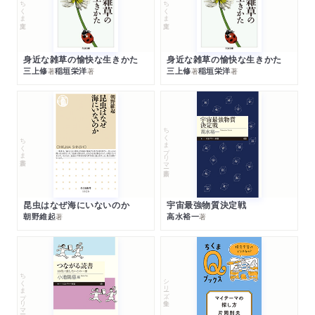
ちくま文庫
ちくま文庫
身近な雑草の愉快な生きかた
身近な雑草の愉快な生きかた
三上修
稲垣栄洋
三上修
稲垣栄洋
著
著
著
著
ちくまプリマー新書
ちくま新書
昆虫はなぜ海にいないのか
宇宙最強物質決定戦
朝野維起
高水裕一
著
著
ちくまプリマー新書
シリーズ・全集