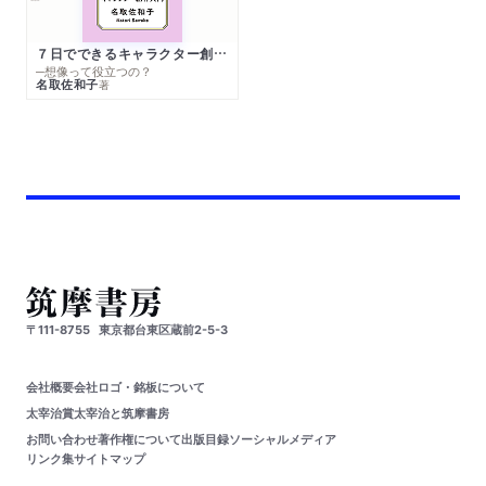
７日でできるキャラクター創作入門
─想像って役立つの？
名取佐和子
著
〒111-8755
東京都台東区蔵前2-5-3
会社概要
会社ロゴ・銘板について
太宰治賞
太宰治と筑摩書房
お問い合わせ
著作権について
出版目録
ソーシャルメディア
リンク集
サイトマップ