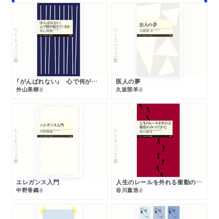
ちくまプリマー新書
ちくまプリマー新書
「がんばれない」 心で何が起きているか
医人の夢
外山美樹
久坂部羊
著
著
ちくまプリマー新書
ちくまプリマー新書
エレガンス入門
人生のレールを外れる衝動のみつけかた
中野香織
谷川嘉浩
著
著