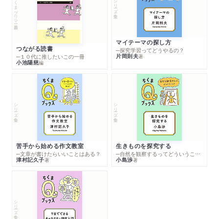
ちくまプリマー新書
シリーズ・全集
マイテーマの探し方
つながる読書
─探究学習ってどうやるの？
片岡則夫
著
─１０代に推したいこの一冊
小池陽慈
編
シリーズ・全集
シリーズ・全集
苦手から始める作文教室
生きものを探究する
─文章が書けたらいいことはある？
─自然を観察するってどういうこと？
津村記久子
小島渉
著
著
シリーズ・全集