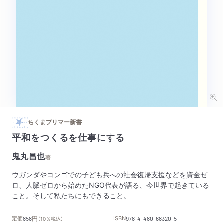
ちくまプリマー新書
平和をつくるを仕事にする
鬼丸昌也
著
ウガンダやコンゴでの子ども兵への社会復帰支援などを資金ゼ
ロ、人脈ゼロから始めたNGO代表が語る、今世界で起きている
こと。そして私たちにもできること。
円
定価
ISBN
858
（10％税込）
978-4-480-68320-5