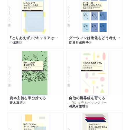
ちくまプリマー新書
ちくまプリマー新書
「とりあえず」でキャリアは決まる
ダーウィンは進化をどう考えたのか
中嶌剛
長谷川眞理子
著
著
ちくまプリマー新書
ちくまプリマー新書
資本主義を半分捨てる
自他の境界線を育てる
青木真兵
─「私」を守るバウンダリー
著
鴻巣麻里香
著