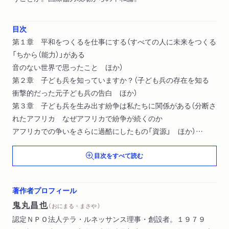
目次
第１章 平和をつくるを仕事にする（すべての人に未来をつくる
「ちから（能力）」がある
音のない世界で思ったこと ほか）
第２章 子ども兵を知っていますか？（子ども兵の存在を知る
衝撃的だった元子ども兵の告白 ほか）
第３章 子ども兵を生み出す紛争は私たちに関係がある（分断さ
れたアフリカ なぜアフリカで紛争が続くのか
アフリカでの争いをさらに過酷にしたもの「資源」 ほか）
第４章 僕たちは微力かもしれない、でも無力ではない（世界の
目次をすべて読む
中で、私たち日本人の生活水準を考えることから始める
エネルギーや資源をたくさん使う先進国の人間だからこそ ほ
か）
著作者プロフィール
第５章 必ず世界は変わる（ウガンダからの一本の電話が「運
鬼丸昌也
（ おにまる・まさや ）
命」を決めた
認定ＮＰＯ法人テラ・ルネッサンス理事・創設者。１９７９
覚悟と決心の違い ほか）