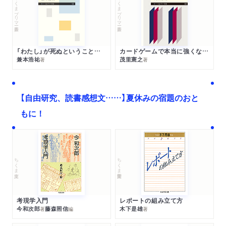
ちくまプリマー新書
ちくまプリマー新書
「わたし」が死ぬということの哲学
カードゲームで本当に強くなる考え方
兼本浩祐
茂里憲之
著
著
【自由研究、読書感想文……】夏休みの宿題のおと
もに！
ちくま文庫
ちくま学芸文庫
考現学入門
レポートの組み立て方
今和次郎
藤森照信
木下是雄
著
編
著