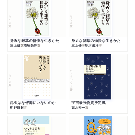
ちくま文庫
ちくま文庫
身近な雑草の愉快な生きかた
身近な雑草の愉快な生きかた
三上修
稲垣栄洋
三上修
稲垣栄洋
著
著
著
著
ちくまプリマー新書
ちくま新書
昆虫はなぜ海にいないのか
宇宙最強物質決定戦
朝野維起
高水裕一
著
著