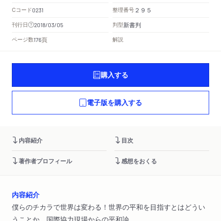
Cコード
整理番号
0231
２９５
新書判
刊行日
判型
2018/03/05
頁
ページ数
解説
176
購入する
電子版を購入する
内容紹介
目次
著作者プロフィール
感想をおくる
内容紹介
僕らのチカラで世界は変わる！世界の平和を目指すとはどうい
うことか。国際協力現場からの平和論。