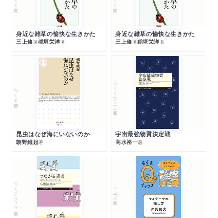
身近な雑草の愉快な生きかた
身近な雑草の愉快な生きかた
三上修
稲垣栄洋
三上修
稲垣栄洋
著
著
著
著
ちくまプリマー新書
ちくま新書
昆虫はなぜ海にいないのか
宇宙最強物質決定戦
朝野維起
高水裕一
著
著
ちくまプリマー新書
シリーズ・全集