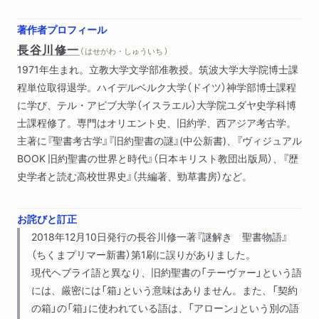
著作者プロフィール
長谷川修一
（ はせがわ・しゅういち ）
1971年生まれ。立教大学文学部准教授。筑波大学大学院博士課
程単位取得退学。ハイデルベルク大学（ドイツ）神学部博士課程
に学び、テル・アビブ大学（イスラエル）大学院ユダヤ史学科博
士課程修了。専門はオリエント史、旧約学、西アジア考古学。
主著に『聖書考古学』『旧約聖書の謎』(中公新書)、『ヴィジュアル
BOOK 旧約聖書の世界と時代』（日本キリスト教団出版局）、『歴
史学者と読む高校世界史』（共編著、勁草書房）など。
お詫びと訂正
2018年12月10日発行の長谷川修一著『謎解き 聖書物語』
（ちくまプリマー新書）第1刷に誤りがありました。
現代ヘブライ語と異なり、旧約聖書の「テーヴァー」という語
には、厳密には「箱」という意味はありません。また、「契約
の箱」の「箱」に使われている語は、「アローン」という別の語