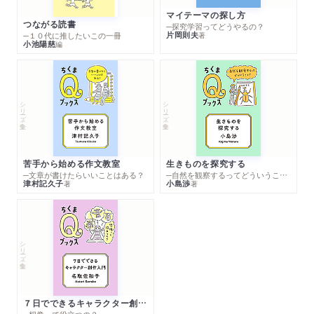
マイテーマの探し方
つながる読書
─探究学習ってどうやるの？
片岡則夫
著
─１０代に推したいこの一冊
小池陽慈
編
シリーズ・全集
シリーズ・全集
苦手から始める作文教室
生きものを探究する
─文章が書けたらいいことはある？
─自然を観察するってどういうこと？
津村記久子
小島渉
著
著
シリーズ・全集
７日でできるキャラクター創作入門