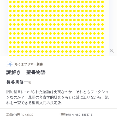
ちくまプリマー新書
謎解き 聖書物語
長谷川修一
著
旧約聖書につづられた物語は史実なのか、それともフィクショ
ンなのか？ 最新の考古学的研究をもとに謎に迫りながら、流
れを一望できる聖書入門の決定版。
円
定価
ISBN
946
（10％税込）
978-4-480-68337-3