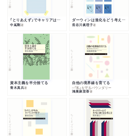
「とりあえず」でキャリアは決まる
ダーウィンは進化をどう考えたのか
中嶌剛
長谷川眞理子
著
著
ちくまプリマー新書
ちくまプリマー新書
資本主義を半分捨てる
自他の境界線を育てる
青木真兵
─「私」を守るバウンダリー
著
鴻巣麻里香
著
ちくまプリマー新書
ちくまプリマー新書