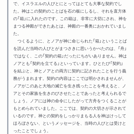
で、イスラエルの人びとにとってはとても大事な契約でし
た。神はこの契約のことばを石の板にしるし、それを直方体
の「箱」に入れたのです。この箱は、非常に大切にされ、神を
まつる神殿ができたあとは、神殿の一番奥におかれていまし
た。
つくるように、とノアが神に命じられた「箱」ということば
を読んだ当時の人びとがまつさきに思いうかべたのは、「舟」
ではなく、この「契約の箱」だったにちがいありません。神は
ノアとも「契約を立てる」といっています。ひとたび「契約」
を結ぶと、神とノアとの両方に契約に記されたことを行う義
務がうまれます。契約の内容はここでは明かされませんが、
ノアがこのあと大地の滅亡を生き残ったことを考えると、ノ
アとその家族を生きのびさせたことであったと考えられるで
しょう。ノアには神の命令にしたがって方舟をつくることが
もとめられていました。ここでは、契約の大切さが示されて
いるのです。神との契約をしっかりまもる人を神はけっして
ほろぼさない、というメッセージを、当時の人びとは受けと
ったことでしょう。