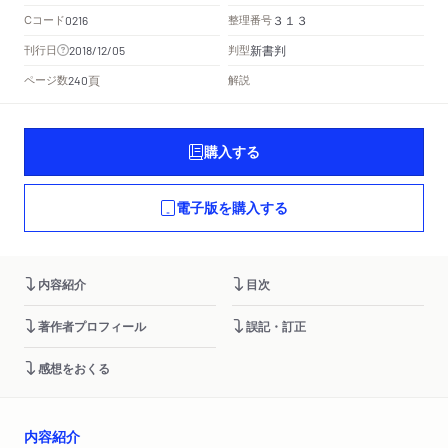
Cコード
整理番号
0216
３１３
新書判
刊行日
判型
2018/12/05
頁
ページ数
解説
240
購入する
電子版を購入する
内容紹介
目次
著作者プロフィール
誤記・訂正
感想をおくる
内容紹介