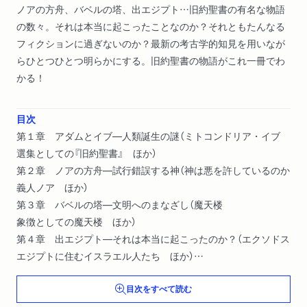
ノアの方舟、バベルの塔、出エジプト…旧約聖書の有名な物語
の数々。それは本当に起こったことなのか？それともたんなる
フィクションに過ぎないのか？最新の考古学的知見を用いなが
らひとつひとつ明らかにする。旧約聖書の物語がこれ一冊でわ
かる！
目次
第１章 アダムとイブ―人類誕生の謎（ミトコンドリア・イブ
選集としての『旧約聖書』 ほか）
第２章 ノアの方舟―試行錯誤する神（神は悪を許しているのか
義人ノア ほか）
第３章 バベルの塔―文明へのまなざし（魔天楼
象徴としての魔天楼 ほか）
第４章 出エジプト―それは本当に起こったのか？（エクソドス
エジプトに住むイスラエル人たち ほか）
第５章 ダビデとゴリアテ―永遠のヒーロー誕生（ダビデ像
目次をすべて読む
サウルの失墜 ほか）