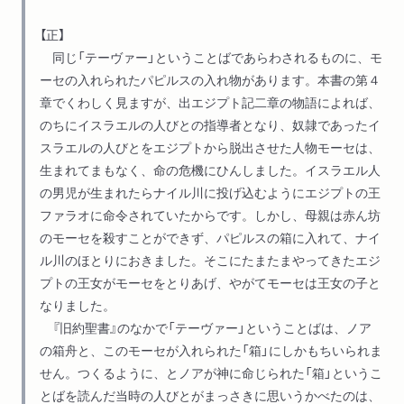
【正】
同じ「テーヴァー」ということばであらわされるものに、モ
ーセの入れられたパピルスの入れ物があります。本書の第４
章でくわしく見ますが、出エジプト記二章の物語によれば、
のちにイスラエルの人びとの指導者となり、奴隷であったイ
スラエルの人びとをエジプトから脱出させた人物モーセは、
生まれてまもなく、命の危機にひんしました。イスラエル人
の男児が生まれたらナイル川に投げ込むようにエジプトの王
ファラオに命令されていたからです。しかし、母親は赤ん坊
のモーセを殺すことができず、パピルスの箱に入れて、ナイ
ル川のほとりにおきました。そこにたまたまやってきたエジ
プトの王女がモーセをとりあげ、やがてモーセは王女の子と
なりました。
『旧約聖書』のなかで「テーヴァー」ということばは、ノア
の箱舟と、このモーセが入れられた「箱」にしかもちいられま
せん。つくるように、とノアが神に命じられた「箱」というこ
とばを読んだ当時の人びとがまっさきに思いうかべたのは、