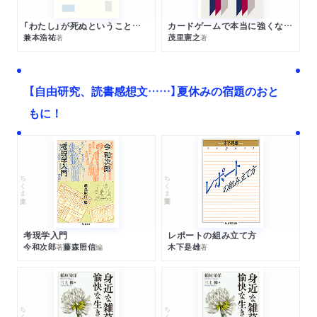
「わたし」が死ぬということの哲学
カードゲームで本当に強くなる考え方
兼本浩祐
茂里憲之
著
著
【自由研究、読書感想文……】夏休みの宿題のおと
もに！
ちくま文庫
ちくま学芸文庫
考現学入門
レポートの組み立て方
今和次郎
藤森照信
木下是雄
著
編
著
ちくま文庫
ちくま文庫