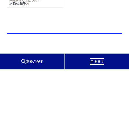
─想像って役立つの？
名取佐和子
著
本をさがす
〒111-8755
東京都台東区蔵前2-5-3
会社概要
会社ロゴ・銘板について
太宰治賞
太宰治と筑摩書房
お問い合わせ
著作権について
出版目録
ソーシャルメディア
リンク集
サイトマップ
webちくま
ちくまの教科書
プライバシーポリシー
教科書採択の公正確保に関する基本方針
免責事項