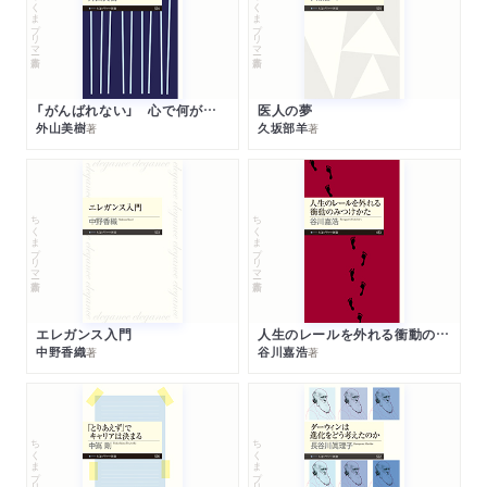
ちくまプリマー新書
ちくまプリマー新書
「がんばれない」 心で何が起きているか
医人の夢
外山美樹
久坂部羊
著
著
ちくまプリマー新書
ちくまプリマー新書
エレガンス入門
人生のレールを外れる衝動のみつけかた
中野香織
谷川嘉浩
著
著
ちくまプリマー新書
ちくまプリマー新書