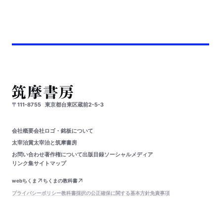
〒111-8755
東京都台東区蔵前2-5-3
会社概要
会社ロゴ・銘板について
太宰治賞
太宰治と筑摩書房
お問い合わせ
著作権について
出版目録
ソーシャルメディア
リンク集
サイトマップ
webちくま
ちくまの教科書
プライバシーポリシー
教科書採択の公正確保に関する基本方針
免責事項