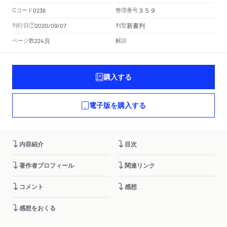
Cコード
整理番号
0236
３５９
新書判
刊行日
判型
2020/09/07
頁
ページ数
解説
224
購入する
電子版を購入する
内容紹介
目次
著作者プロフィール
関連リンク
コメント
感想
感想をおくる