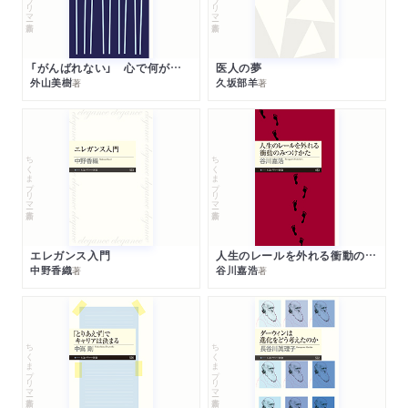
「がんばれない」 心で何が起きているか
医人の夢
外山美樹
久坂部羊
著
著
ちくまプリマー新書
ちくまプリマー新書
エレガンス入門
人生のレールを外れる衝動のみつけかた
中野香織
谷川嘉浩
著
著
ちくまプリマー新書
ちくまプリマー新書