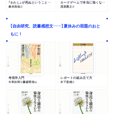
「わたし」が死ぬということの哲学
カードゲームで本当に強くなる考え方
兼本浩祐
茂里憲之
著
著
【自由研究、読書感想文……】夏休みの宿題のおと
もに！
ちくま文庫
ちくま学芸文庫
考現学入門
レポートの組み立て方
今和次郎
藤森照信
木下是雄
著
編
著
ちくま文庫
ちくま文庫