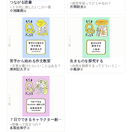
つながる読書
─探究学習ってどうやるの？
片岡則夫
著
─１０代に推したいこの一冊
小池陽慈
編
シリーズ・全集
シリーズ・全集
苦手から始める作文教室
生きものを探究する
─文章が書けたらいいことはある？
─自然を観察するってどういうこと？
津村記久子
小島渉
著
著
シリーズ・全集
７日でできるキャラクター創作入門
─想像って役立つの？
名取佐和子
著