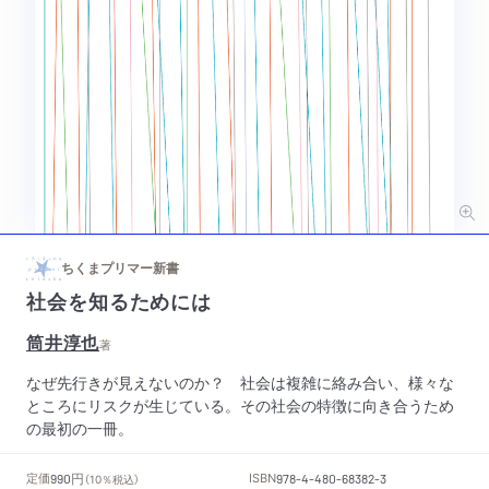
ちくまプリマー新書
社会を知るためには
筒井淳也
著
なぜ先行きが見えないのか？ 社会は複雑に絡み合い、様々な
ところにリスクが生じている。その社会の特徴に向き合うため
の最初の一冊。
円
定価
ISBN
990
（10％税込）
978-4-480-68382-3