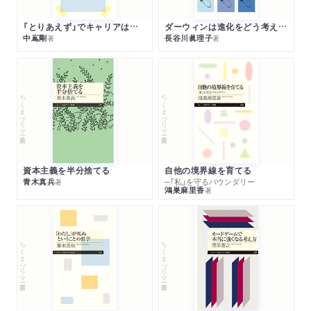
「とりあえず」でキャリアは決まる
ダーウィンは進化をどう考えたのか
中嶌剛
長谷川眞理子
著
著
ちくまプリマー新書
ちくまプリマー新書
資本主義を半分捨てる
自他の境界線を育てる
青木真兵
─「私」を守るバウンダリー
著
鴻巣麻里香
著
ちくまプリマー新書
ちくまプリマー新書