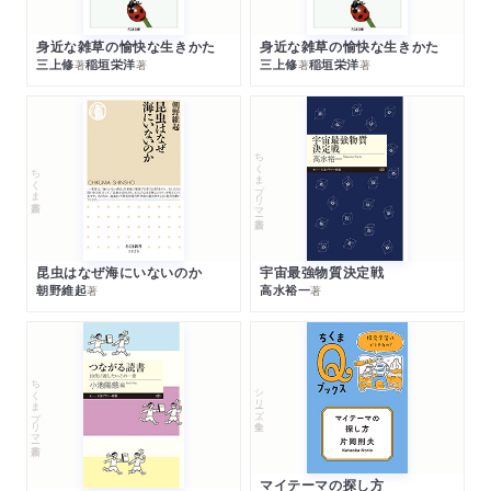
身近な雑草の愉快な生きかた
身近な雑草の愉快な生きかた
三上修
稲垣栄洋
三上修
稲垣栄洋
著
著
著
著
ちくまプリマー新書
ちくま新書
昆虫はなぜ海にいないのか
宇宙最強物質決定戦
朝野維起
高水裕一
著
著
ちくまプリマー新書
シリーズ・全集
マイテーマの探し方