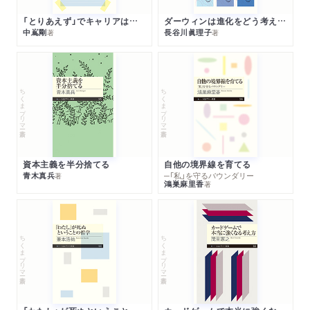
「とりあえず」でキャリアは決まる
ダーウィンは進化をどう考えたのか
中嶌剛
長谷川眞理子
著
著
ちくまプリマー新書
ちくまプリマー新書
資本主義を半分捨てる
自他の境界線を育てる
青木真兵
─「私」を守るバウンダリー
著
鴻巣麻里香
著
ちくまプリマー新書
ちくまプリマー新書