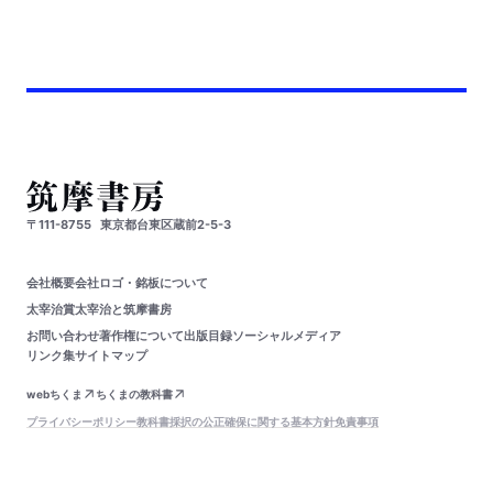
〒111-8755
東京都台東区蔵前2-5-3
会社概要
会社ロゴ・銘板について
太宰治賞
太宰治と筑摩書房
お問い合わせ
著作権について
出版目録
ソーシャルメディア
リンク集
サイトマップ
webちくま
ちくまの教科書
プライバシーポリシー
教科書採択の公正確保に関する基本方針
免責事項