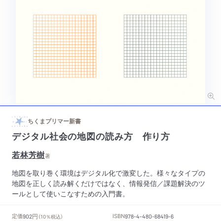
ちくまプリマー新書
デジタル社会の地図の読み方 作り方
若林芳樹
著
地図を取り巻く環境はデジタル化で激変した。様々なタイプの
地図を正しく読み解くだけではなく、情報発信／課題解決のツ
ールとして使いこなすための入門書。
円
定価
ISBN
902
（10％税込）
978-4-480-68419-6