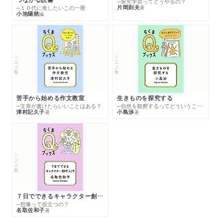
─探究学習ってどうやるの？
片岡則夫
著
─１０代に推したいこの一冊
小池陽慈
編
シリーズ・全集
シリーズ・全集
苦手から始める作文教室
生きものを探究する
─文章が書けたらいいことはある？
─自然を観察するってどういうこと？
津村記久子
小島渉
著
著
シリーズ・全集
７日でできるキャラクター創作入門
─想像って役立つの？
名取佐和子
著