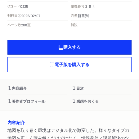
Cコード
整理番号
0225
３９４
新書判
刊行日
判型
2022/02/07
頁
ページ数
解説
208
購入する
電子版を購入する
内容紹介
目次
著作者プロフィール
感想をおくる
内容紹介
地図を取り巻く環境はデジタル化で激変した。様々なタイプの
地図を正しく読み解くだけではなく、情報発信／課題解決のツ