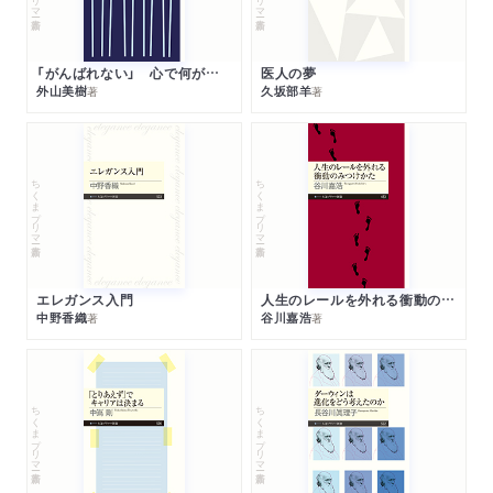
「がんばれない」 心で何が起きているか
医人の夢
外山美樹
久坂部羊
著
著
ちくまプリマー新書
ちくまプリマー新書
エレガンス入門
人生のレールを外れる衝動のみつけかた
中野香織
谷川嘉浩
著
著
ちくまプリマー新書
ちくまプリマー新書