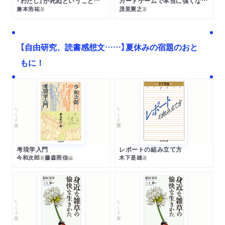
「わたし」が死ぬということの哲学
カードゲームで本当に強くなる考え方
兼本浩祐
茂里憲之
著
著
【自由研究、読書感想文……】夏休みの宿題のおと
もに！
ちくま文庫
ちくま学芸文庫
考現学入門
レポートの組み立て方
今和次郎
藤森照信
木下是雄
著
編
著
ちくま文庫
ちくま文庫