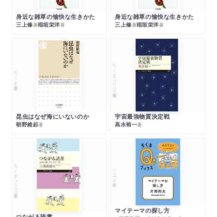
身近な雑草の愉快な生きかた
身近な雑草の愉快な生きかた
三上修
稲垣栄洋
三上修
稲垣栄洋
著
著
著
著
ちくまプリマー新書
ちくま新書
昆虫はなぜ海にいないのか
宇宙最強物質決定戦
朝野維起
高水裕一
著
著
ちくまプリマー新書
シリーズ・全集
マイテーマの探し方
つながる読書