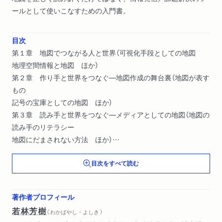
ールとして使いこなすための入門書。
目次
第１章 地図でつながる人と世界（可視化手段としての地図
地理空間情報と地図 ほか）
第２章 作り手と世界をつなぐ―地図作成の舞台裏（地図が表す
もの
記号の宝庫としての地図 ほか）
第３章 読み手と世界をつなぐ―メディアとしての地図（地図の
読み手のリテラシー
地図にだまされない方法 ほか）
第４章 アナログとデジタルをつなぐ―地図のＩＴ革命（デジタ
目次をすべて読む
ル化が広げた地図利用
アナログ地図からデジタル地図へ ほか）
第５章 課題解決につながる地図―地図リテラシーの応用（地図
著作者プロフィール
リテラシーと空間的思考
若林芳樹
（ わかばやし・よしき ）
文系・理系をつなぐ地図 ほか）