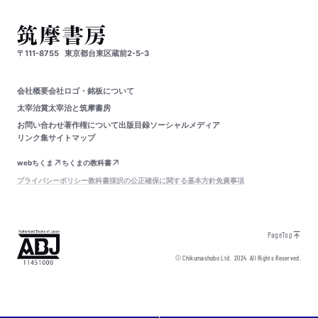
〒111-8755
東京都台東区蔵前2-5-3
会社概要
会社ロゴ・銘板について
太宰治賞
太宰治と筑摩書房
お問い合わせ
著作権について
出版目録
ソーシャルメディア
リンク集
サイトマップ
webちくま
ちくまの教科書
プライバシーポリシー
教科書採択の公正確保に関する基本方針
免責事項
PageTop
© Chikumashobo Ltd.
2024
All Rights Reserved.