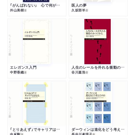
「がんばれない」 心で何が起きているか
医人の夢
外山美樹
久坂部羊
著
著
ちくまプリマー新書
ちくまプリマー新書
エレガンス入門
人生のレールを外れる衝動のみつけかた
中野香織
谷川嘉浩
著
著
ちくまプリマー新書
ちくまプリマー新書
「とりあえず」でキャリアは決まる
ダーウィンは進化をどう考えたのか
中嶌剛
長谷川眞理子
著
著