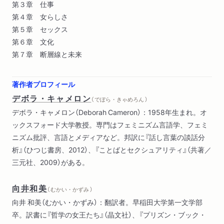
第３章 仕事
第４章 女らしさ
第５章 セックス
第６章 文化
第７章 断層線と未来
著作者プロフィール
デボラ・キャメロン
（ でぼら・きゃめろん ）
デボラ・キャメロン（Deborah Cameron）：1958年生まれ。オ
ックスフォード大学教授。専門はフェミニズム言語学、フェミ
ニズム批評、言語とメディアなど。邦訳に『話し言葉の談話分
析』（ひつじ書房、2012）、『ことばとセクシュアリティ』（共著／
三元社、2009）がある。
向井和美
（ むかい・かずみ ）
向井 和美（むかい・かずみ）：翻訳者。早稲田大学第一文学部
卒。訳書に『哲学の女王たち』（晶文社）、『プリズン・ブック・