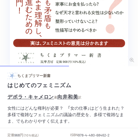
ちくまプリマー新書
はじめてのフェミニズム
デボラ・キャメロン
向井和美
著
訳
女性にはどんな権利が必要？ 「女の仕事」はどう生まれた？
多様で複雑なフェミニズムの議論の歴史を、多様で複雑なま
ま、でもわかりやすく伝えます。
円
定価
ISBN
968
（10％税込）
978-4-480-68462-2