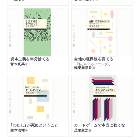
ちくまプリマー新書
ちくまプリマー新書
資本主義を半分捨てる
自他の境界線を育てる
青木真兵
─「私」を守るバウンダリー
著
鴻巣麻里香
著
ちくまプリマー新書
ちくまプリマー新書
「わたし」が死ぬということの哲学
カードゲームで本当に強くなる考え方
兼本浩祐
茂里憲之
著
著