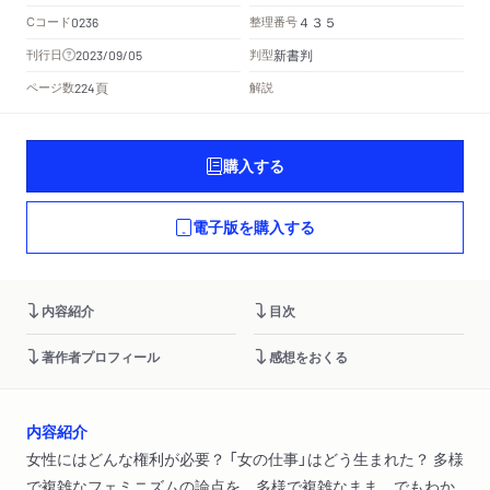
Cコード
整理番号
0236
４３５
新書判
刊行日
判型
2023/09/05
頁
ページ数
解説
224
購入する
電子版を購入する
内容紹介
目次
著作者プロフィール
感想をおくる
内容紹介
女性にはどんな権利が必要？ 「女の仕事」はどう生まれた？ 多様
で複雑なフェミニズムの論点を、多様で複雑なまま、でもわか