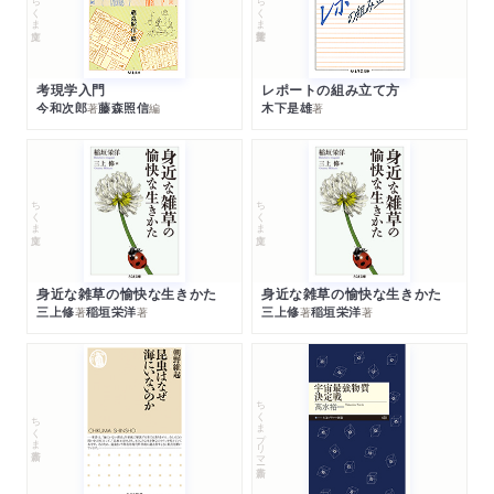
ちくま文庫
ちくま学芸文庫
考現学入門
レポートの組み立て方
今和次郎
藤森照信
木下是雄
著
編
著
ちくま文庫
ちくま文庫
身近な雑草の愉快な生きかた
身近な雑草の愉快な生きかた
三上修
稲垣栄洋
三上修
稲垣栄洋
著
著
著
著
ちくまプリマー新書
ちくま新書