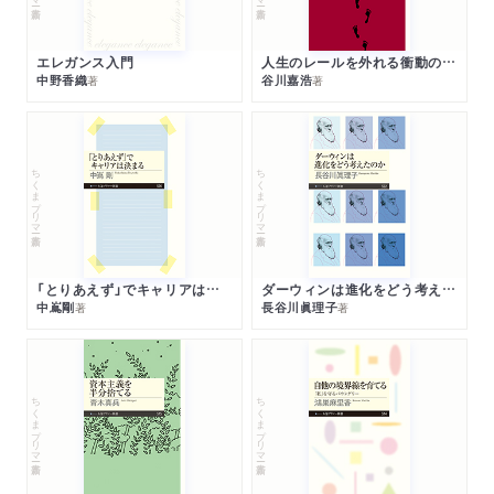
エレガンス入門
人生のレールを外れる衝動のみつけかた
中野香織
谷川嘉浩
著
著
ちくまプリマー新書
ちくまプリマー新書
「とりあえず」でキャリアは決まる
ダーウィンは進化をどう考えたのか
中嶌剛
長谷川眞理子
著
著
ちくまプリマー新書
ちくまプリマー新書