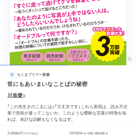
ちくまプリマー新書
世にもあいまいなことばの秘密
川添愛
著
「この先生きのこるには」「大丈夫です」これら表現は、読み方次
第で意味が違ってこないか。このような曖昧な言葉の特徴を知
れば、余計な誤解もなくなるはず。
円
定価
ISBN
990
（10％税込）
978-4-480-68468-4