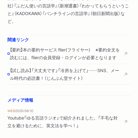
社）『ふだん使いの言語学』（新潮選書）『わかってもらうというこ
と』（KADOKAWA）『パンチラインの言語学』（朝日新聞出版）な
ど。
関連リンク
【要約】本の要約サービス flier(フライヤー) ※要約全文を
読むには、flierの会員登録・ログインが必要となります
【試し読み】「大丈夫です」「冷房を上げて」……SNS、メー
ル時代の必読書！（じんぶん堂サイト）
メディア情報
WEB
2025/06/10
Youtube「ゆる言語ラジオ」で紹介されました。「不毛な対
立を避けるために、英文法を学べ！」