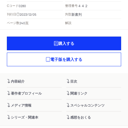
Cコード
整理番号
0280
４４２
新書判
刊行日
判型
2023/12/05
頁
ページ数
解説
240
購入する
電子版を購入する
内容紹介
目次
著作者プロフィール
関連リンク
メディア情報
スペシャルコンテンツ
シリーズ・関連本
感想をおくる