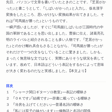
先日、パソコンで文章を書いていたときのことです。「芝居がか
った」と書こうとして、「しばいがかった」と入力し、仮名漢字
変換をしたところ、思いがけない変換結果が出てきました。そ
れは「司馬懿が勝った」というものです。
一瞬戸惑いましたが、すぐに「司馬懿(しばい)」が三国時代の中
国の軍師であることを思い出しました。曹操に仕え、諸葛亮孔
明のライバルと紹介されることも多い人物です。「芝居がかっ
た」とのかけ離れ具合もさることながら、「司馬懿が勝った」が
それだけで一つの文をなしていることに驚きました。しかも、
まったく無意味な文ではなく、実際にありそうな状況を表して
います。改めて、日本語はどういう表記をするかによって意味
が大きく変わるのだなと実感しました。【本文より】
目次
１ 「シャーク関口ギターソロ教室」―表記の曖昧さ
２ 「ＯＫです」「結構です」―辞書に載っている曖昧さ
３ 「冷房を上げてください」―普通名詞の曖昧さ
４ 「私には双子の妹がいます」―修飾語と名詞の関係