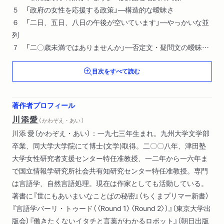
５ 「政府の女性を応援する政策」―構造的な曖昧さ
６ 「二日、五日、八日の午後が空いています」―やっかいな並
列
７ 「二〇歳未満ではありませんか」―否定文・疑問文の曖昧さ
８ 「自分はそれですね」―代名詞の曖昧さ
目次をすべて読む
９ 「なるはやでお願いします」―言外の意味と不明確性
１０ 曖昧さとうまく付き合うために
著作者プロフィール
川添愛
（ かわぞえ・あい ）
川添 愛（かわぞえ・あい）：一九七三年生まれ。九州大学文学部
卒業、同大学大学院にて博士(文学)取得。二〇〇八年、津田塾
大学女性研究者支援センター特任准教授、一二年から一六年ま
で国立情報学研究所社会共有知研究センター特任准教授。専門
は言語学、自然言語処理。現在は作家としても活動している。
著書に『世にもあいまいなことばの秘密』（ちくまプリマー新書）
『言語学バーリ・トゥード（〈Round 1〉〈Round 2〉）』（東京大学出
版会）『働きたくないイタチと言葉がわかるロボット』（朝日出版