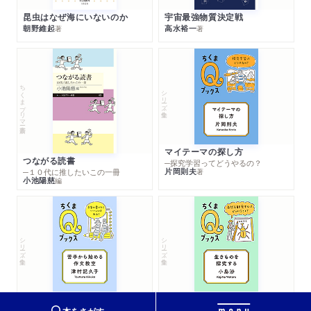
昆虫はなぜ海にいないのか
宇宙最強物質決定戦
朝野維起
高水裕一
著
著
ちくまプリマー新書
シリーズ・全集
マイテーマの探し方
つながる読書
─探究学習ってどうやるの？
片岡則夫
著
─１０代に推したいこの一冊
小池陽慈
編
シリーズ・全集
シリーズ・全集
苦手から始める作文教室
生きものを探究する
─文章が書けたらいいことはある？
─自然を観察するってどういうこと？
本をさがす