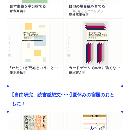
資本主義を半分捨てる
自他の境界線を育てる
青木真兵
─「私」を守るバウンダリー
著
鴻巣麻里香
著
ちくまプリマー新書
ちくまプリマー新書
「わたし」が死ぬということの哲学
カードゲームで本当に強くなる考え方
兼本浩祐
茂里憲之
著
著
【自由研究、読書感想文……】夏休みの宿題のおと
もに！