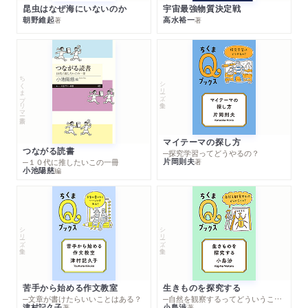
昆虫はなぜ海にいないのか
宇宙最強物質決定戦
朝野維起
高水裕一
著
著
ちくまプリマー新書
シリーズ・全集
マイテーマの探し方
つながる読書
─探究学習ってどうやるの？
片岡則夫
著
─１０代に推したいこの一冊
小池陽慈
編
シリーズ・全集
シリーズ・全集
苦手から始める作文教室
生きものを探究する
─文章が書けたらいいことはある？
─自然を観察するってどういうこと？
津村記久子
小島渉
著
著