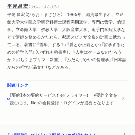
平尾昌宏
（ ひらお・まさひろ ）
平尾 昌宏（ひらお・まさひろ）：1965年、滋賀県生まれ。立命
館大学大学院文学研究科博士課程満期退学。専門は哲学、倫理
学。立命館大学、佛教大学、大阪産業大学、追手門学院大学な
どで講師を務めるかたわら、邦訳スピノザ全集の計画に携わっ
ている。著書に『哲学、する？』『愛とか正義とか』『哲学するた
めの哲学入門』（いずれも萌書房）、『人生はゲームなのだろう
か？』（ちくまプリマ―新書）、『ふだんづかいの倫理学』『日本語
からの哲学』（晶文社）などがある。
関連リンク
【要約】本の要約サービス flier(フライヤー) ※要約全文を
読むには、flierの会員登録・ログインが必要となります
『人間関係ってどういう関係？』の感想をおくる