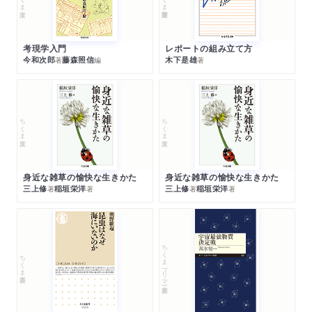
考現学入門
レポートの組み立て方
今和次郎
藤森照信
木下是雄
著
編
著
ちくま文庫
ちくま文庫
身近な雑草の愉快な生きかた
身近な雑草の愉快な生きかた
三上修
稲垣栄洋
三上修
稲垣栄洋
著
著
著
著
ちくまプリマー新書
ちくま新書