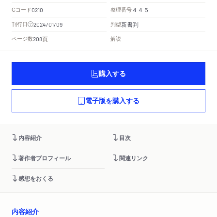
Cコード
整理番号
0210
４４５
新書判
刊行日
判型
2024/01/09
頁
ページ数
解説
208
購入する
電子版を購入する
内容紹介
目次
著作者プロフィール
関連リンク
感想をおくる
内容紹介