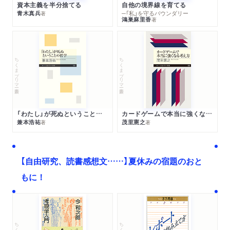
資本主義を半分捨てる
自他の境界線を育てる
青木真兵
─「私」を守るバウンダリー
著
鴻巣麻里香
著
ちくまプリマー新書
ちくまプリマー新書
「わたし」が死ぬということの哲学
カードゲームで本当に強くなる考え方
兼本浩祐
茂里憲之
著
著
【自由研究、読書感想文……】夏休みの宿題のおと
もに！
ちくま文庫
ちくま学芸文庫