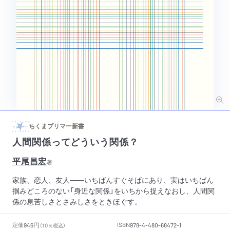
ちくまプリマー新書
人間関係ってどういう関係？
平尾昌宏
著
家族、恋人、友人――いちばんすぐそばにあり、実はいちばん
掴みどころのない「身近な関係」をいちから捉えなおし、人間関
係の息苦しさとさみしさをときほぐす。
円
定価
ISBN
946
（10％税込）
978-4-480-68472-1