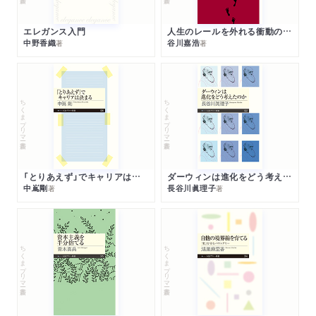
エレガンス入門
人生のレールを外れる衝動のみつけかた
中野香織
谷川嘉浩
著
著
ちくまプリマー新書
ちくまプリマー新書
「とりあえず」でキャリアは決まる
ダーウィンは進化をどう考えたのか
中嶌剛
長谷川眞理子
著
著
ちくまプリマー新書
ちくまプリマー新書