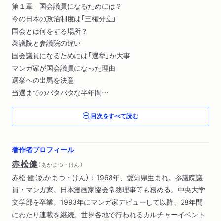
第１章 国会議員になるためには？
今の日本の政治制度は「三権分立」
国会とは何をする場所？
衆議院と参議院の違い
国会議員になるためには「選挙」が大事
マンガ家が国会議員になった理由
選挙への出馬を決意
当選までのバタバタな半年間
国会議員になるために役立ったスキル
目次をすべて読む
第２章 国会議員の職場や待遇は？
国会議員の職場はどんなところ？
著作者プロフィール
国会議員とともに働く仲間たち
赤松健
（ あかまつ・けん ）
まずは政治家と一緒に働いてみるのも手
赤松 健（あかまつ・けん）：1968年、愛知県生まれ。参議院議
議員活動に欠かせない重要アイテム
員・マンガ家。日本漫画家協会常務理事等も務める。中央大学
国会議員になると「できなくなる」こと
文学部を卒業。1993年にマンガ家デビューして以降、28年間
国会議員の三つの特権
にわたり連載を継続。世界各地で行われるカルチャーイベント
議員宿舎はなぜ必要？