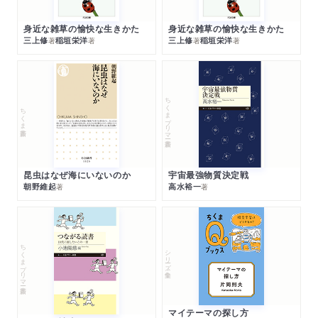
身近な雑草の愉快な生きかた
身近な雑草の愉快な生きかた
三上修
稲垣栄洋
三上修
稲垣栄洋
著
著
著
著
ちくまプリマー新書
ちくま新書
昆虫はなぜ海にいないのか
宇宙最強物質決定戦
朝野維起
高水裕一
著
著
ちくまプリマー新書
シリーズ・全集
マイテーマの探し方