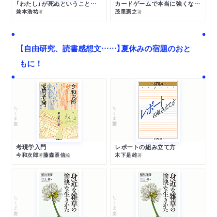
「わたし」が死ぬということの哲学
カードゲームで本当に強くなる考え方
兼本浩祐
茂里憲之
著
著
【自由研究、読書感想文……】夏休みの宿題のおと
もに！
ちくま文庫
ちくま学芸文庫
考現学入門
レポートの組み立て方
今和次郎
藤森照信
木下是雄
著
編
著
ちくま文庫
ちくま文庫