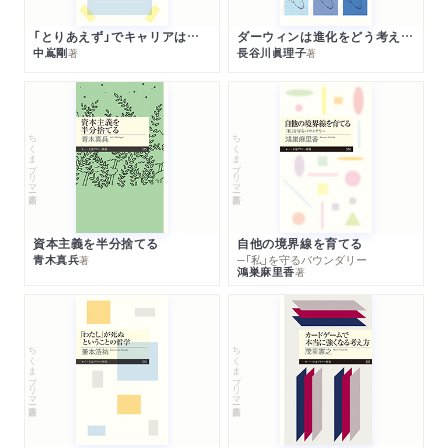
マンガ外交で世界平和を目指して
「とりあえず」でキャリアは決まる
ダーウィンは進化をどう考えたのか
中嶌剛
長谷川眞理子
著
著
ちくまプリマー新書
ちくまプリマー新書
資本主義を半分捨てる
自他の境界線を育てる
青木真兵
─「私」を守るバウンダリー
著
鴻巣麻里香
著
ちくまプリマー新書
ちくまプリマー新書