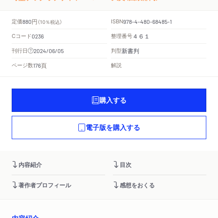
円
定価
ISBN
880
（10％税込）
978-4-480-68485-1
Cコード
整理番号
0236
４６１
新書判
刊行日
判型
2024/06/05
頁
ページ数
解説
176
購入する
電子版を購入する
内容紹介
目次
著作者プロフィール
感想をおくる
内容紹介