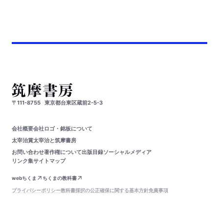
〒111-8755
東京都台東区蔵前2-5-3
会社概要
会社ロゴ・銘板について
太宰治賞
太宰治と筑摩書房
お問い合わせ
著作権について
出版目録
ソーシャルメディア
リンク集
サイトマップ
webちくま
ちくまの教科書
プライバシーポリシー
教科書採択の公正確保に関する基本方針
免責事項