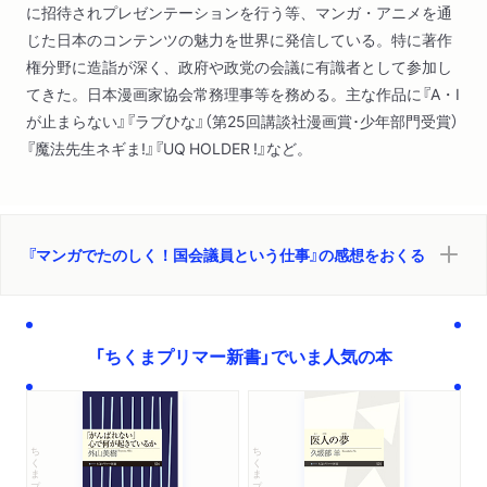
に招待されプレゼンテーションを行う等、マンガ・アニメを通
国会議員の報酬
じた日本のコンテンツの魅力を世界に発信している。特に著作
国会議員はなぜパーティを開くの？
権分野に造詣が深く、政府や政党の会議に有識者として参加し
てきた。日本漫画家協会常務理事等を務める。主な作品に『A・I
第３章 国会では何をしているの？
が止まらない』『ラブひな』（第25回講談社漫画賞･少年部門受賞）
通常国会・臨時国会・特別国会
『魔法先生ネギま!』『UQ HOLDER !』など。
法案について話し合う「委員会」とは？
新人議員が経験する「委員会」
法律はどうやって作られるの？
法案の採否を決める
『マンガでたのしく！国会議員という仕事』の感想をおくる
党内審査の三つのステップ
国会での審議
国会議員の一日のスケジュール
国会議員の一週間のスケジュール
「ちくまプリマー新書」でいま人気の本
初登院のエピソード
議員にとってのゴールとは？
「ゲームのプレイアブル保存」法案への道のり
ゲーム保存を進めるための「国会答弁」
ちくまプリマー新書
ちくまプリマー新書
「予算を取る」ということ