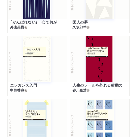
国会で驚いた「ヤジ」の存在
国会議員にとって「政党」とは？
自民党に入って気づいたこと
「がんばれない」 心で何が起きているか
医人の夢
外山美樹
久坂部羊
著
著
第４章 国会がない期間の過ごし方は？
国会がない期間の過ごし方
海外視察に行こう！
ちくまプリマー新書
ちくまプリマー新書
視察初日：ＮＹの美術館に学ぶ「生成ＡＩ」との付き合い方
視察二日目：「世界を代表するエンタメ企業」へ
視察三日目：日本の留学生が減っている理由
視察四日目：アメリカはゲームアーカイブ施設も巨大
エレガンス入門
人生のレールを外れる衝動のみつけかた
視察五日目：「生成ＡＩ」に対するクリエイターたちの本音
中野香織
谷川嘉浩
著
著
視察六日目：「美術品を守る」のも議員の仕事
視察七日目：ＮＡＳＡから学ぶ「不屈の精神」
国内での視察も超重要！
ちくまプリマー新書
ちくまプリマー新書
国内視察①：国立映画アーカイブでフィルムが廃棄?
国内視察②：那珂研究所で核融合実験を見学
国内視察③：ＪＡＸＡで学んで国会に活かす！