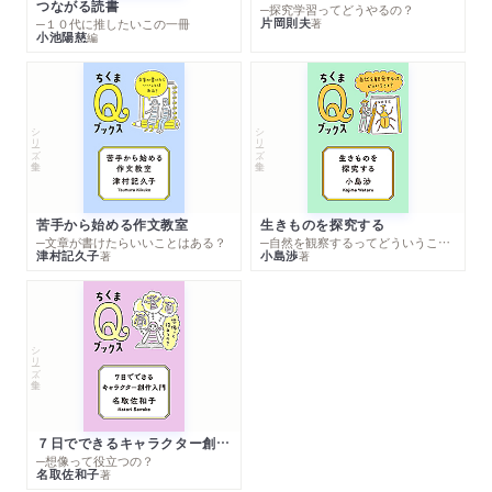
つながる読書
─探究学習ってどうやるの？
片岡則夫
著
─１０代に推したいこの一冊
小池陽慈
編
シリーズ・全集
シリーズ・全集
苦手から始める作文教室
生きものを探究する
─文章が書けたらいいことはある？
─自然を観察するってどういうこと？
津村記久子
小島渉
著
著
シリーズ・全集
７日でできるキャラクター創作入門
─想像って役立つの？
名取佐和子
著