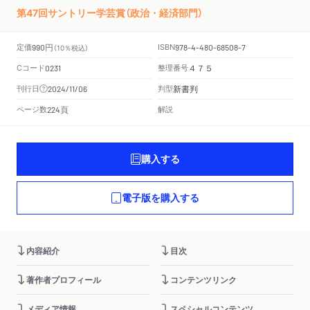
第47回サントリー学芸賞（政治・経済部門）
円
定価
ISBN
990
（10％税込）
978-4-480-68508-7
Cコード
整理番号
0231
４７５
新書判
刊行日
判型
2024/11/06
頁
ページ数
解説
224
購入する
電子版を購入する
内容紹介
目次
著作者プロフィール
コンテンツリンク
メディア情報
スペシャルコンテンツ