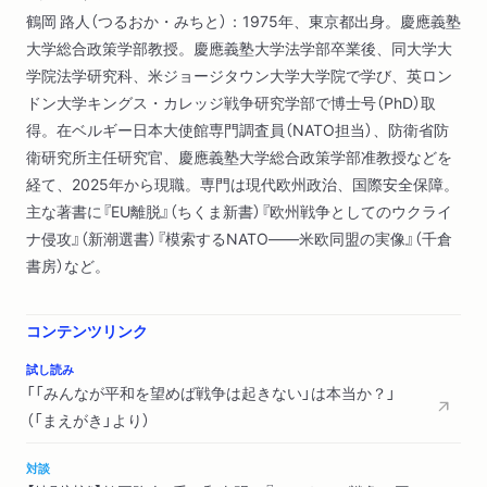
鶴岡 路人（つるおか・みちと）：1975年、東京都出身。慶應義塾
第三部 より平和な世界をつくる
大学総合政策学部教授。慶應義塾大学法学部卒業後、同大学大
第九章 国家はどうすれば協力できるのか
学院法学研究科、米ジョージタウン大学大学院で学び、英ロン
第一〇章 戦争はどうすれば抑止できるのか
ドン大学キングス・カレッジ戦争研究学部で博士号（PhD）取
第一一章 日本の平和と世界の平和
得。在ベルギー日本大使館専門調査員（NATO担当）、防衛省防
衛研究所主任研究官、慶應義塾大学総合政策学部准教授などを
コラム──戦略とはなにか
経て、2025年から現職。専門は現代欧州政治、国際安全保障。
さらに学ぶための読書案内
主な著書に『EU離脱』（ちくま新書）『欧州戦争としてのウクライ
あとがき
ナ侵攻』（新潮選書）『模索するNATO――米欧同盟の実像』（千倉
索引
書房）など。
コンテンツリンク
試し読み
「「みんなが平和を望めば戦争は起きない」は本当か？」
（「まえがき」より）
対談