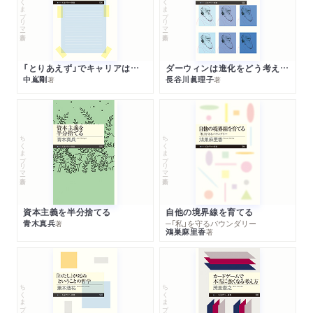
ちくまプリマー新書
ちくまプリマー新書
「とりあえず」でキャリアは決まる
ダーウィンは進化をどう考えたのか
中嶌剛
長谷川眞理子
著
著
ちくまプリマー新書
ちくまプリマー新書
資本主義を半分捨てる
自他の境界線を育てる
青木真兵
─「私」を守るバウンダリー
著
鴻巣麻里香
著
ちくまプリマー新書
ちくまプリマー新書