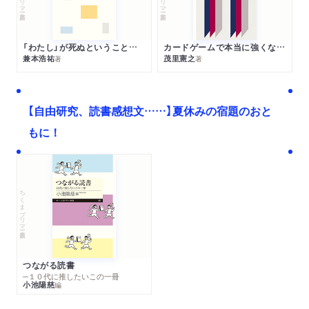
「わたし」が死ぬということの哲学
カードゲームで本当に強くなる考え方
兼本浩祐
茂里憲之
著
著
【自由研究、読書感想文……】夏休みの宿題のおと
もに！
ちくまプリマー新書
つながる読書
─１０代に推したいこの一冊
小池陽慈
編