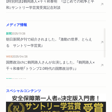
【特別対談】鶴岡路人×千々和泰明 『はじめての戦争と平
和』サントリー学芸賞受賞記念対談
メディア情報
新聞
2025/11/26
朝日新聞夕刊で紹介されました。「激動の世界、とらえ
る サントリー学芸賞」
WEB
2025/04/26
国際政治chに鶴岡路人さんが出演しました。「鶴岡路人×
千々和泰明「トランプ2.0時代の国際政治学」」
新聞
2025/03/12
東京新聞夕刊「大波小波」で紹介されました。
スペシャルコンテンツ
新聞
2025/01/18
共同通信より書評記事が配信されました。（評者：城戸久
枝さん）（以降、各地方紙に掲載）