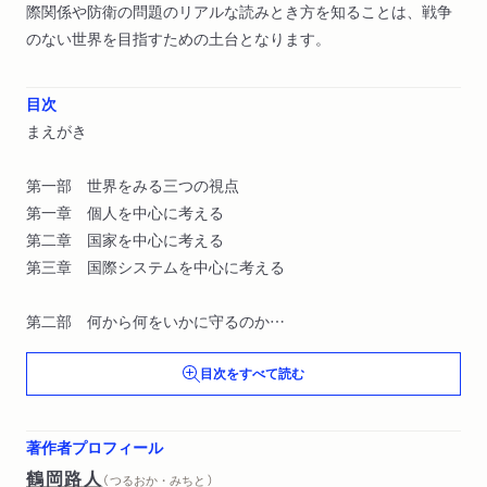
際関係や防衛の問題のリアルな読みとき方を知ることは、戦争
のない世界を目指すための土台となります。
目次
まえがき
第一部 世界をみる三つの視点
第一章 個人を中心に考える
第二章 国家を中心に考える
第三章 国際システムを中心に考える
第二部 何から何をいかに守るのか
第四章 「何から」守るのか――脅威
目次をすべて読む
第五章 「何を」守るのか――国益
第六章 「いかに」守るのか――軍事力
第七章 「誰と」守るのか――同盟
著作者プロフィール
第八章 核兵器ってなんだろう
鶴岡路人
（ つるおか・みちと ）