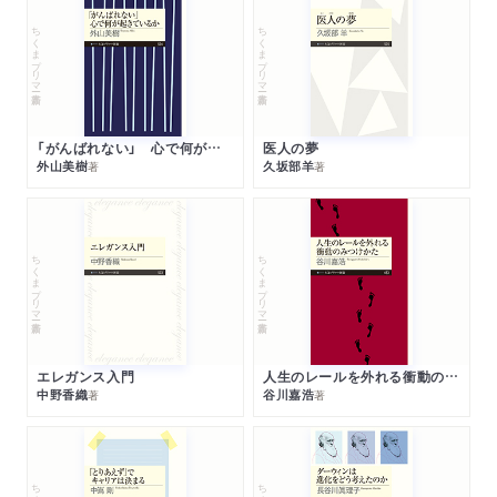
ちくまプリマー新書
ちくまプリマー新書
「がんばれない」 心で何が起きているか
医人の夢
外山美樹
久坂部羊
著
著
ちくまプリマー新書
ちくまプリマー新書
エレガンス入門
人生のレールを外れる衝動のみつけかた
中野香織
谷川嘉浩
著
著