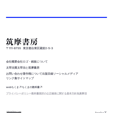
〒111-8755
東京都台東区蔵前2-5-3
会社概要
会社ロゴ・銘板について
太宰治賞
太宰治と筑摩書房
お問い合わせ
著作権について
出版目録
ソーシャルメディア
リンク集
サイトマップ
webちくま
ちくまの教科書
プライバシーポリシー
教科書採択の公正確保に関する基本方針
免責事項
PageTop