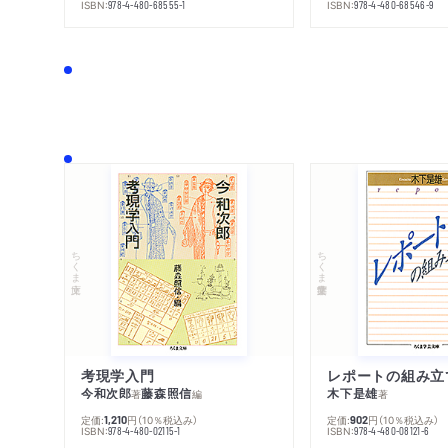
ISBN:
ISBN:
978-4-480-68555-1
978-4-480-68546-9
ちくま文庫
ちくま学芸文庫
考現学入門
レポートの組み立
今和次郎
藤森照信
木下是雄
著
編
著
定価:
円
（10％税込み）
定価:
円
（10％税込み）
1,210
902
ISBN:
ISBN:
978-4-480-02115-1
978-4-480-08121-6