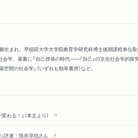
１ 「心」への傾斜
２ 自己の多元化
３ 後期近代と自己の再帰
第４章 つくられる「私」
東京都生まれ。早稲田大学大学院教育学研究科博士後期課程単位
１ 「自己」を歴史的に捉
会学。著書に『自己啓発の時代――「自己」の文化社会学的探
２ ミシェル・フーコー―
築空間の社会学』（いずれも勁草書房）など。
３ 現代における主体化の
第５章 語られる「私」
１ 「物語」としての自己
２ 自己はどこでどう語ら
が変わる！」（本文より）
３ 自己と社会をめぐる循
学」評者：筒井淳也さん