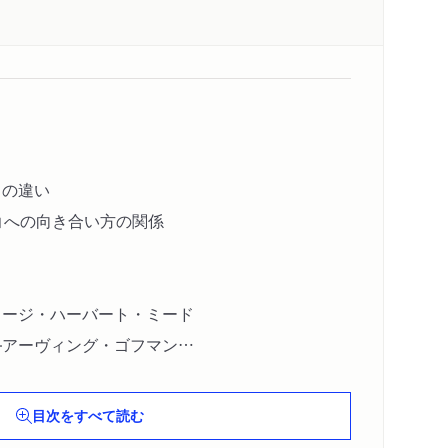
」の違い
会」への向き合い方の関係
ョージ・ハーバート・ミード
―アーヴィング・ゴフマン
イデンティティ」――エリク・Ｈ・エリクソン
目次をすべて読む
「私」