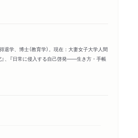
性
取得退学、博士（教育学）。現在：大妻女子大学人間
える
究』、『日常に侵入する自己啓発――生き方・手帳
―言説・テクノロジー・主体化
テクノロジー
れるのか――制度とアイデンティティ・ワーク
環へ