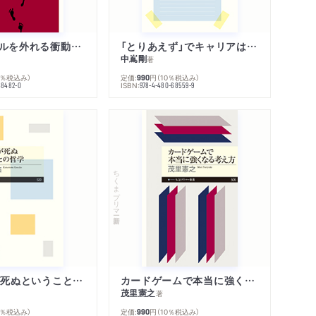
人生のレールを外れる衝動のみつけかた
「とりあえず」でキャリアは決まる
中嶌剛
著
0％税込み）
定価:
円
（10％税込み）
990
ISBN:
68482-0
978-4-480-68559-9
ちくまプリマー新書
「わたし」が死ぬということの哲学
カードゲームで本当に強くなる考え方
茂里憲之
著
0％税込み）
定価:
円
（10％税込み）
990