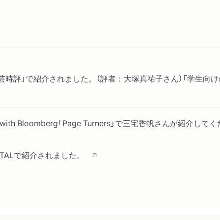
芸時評」で紹介されました。（評者：大塚真祐子さん）「学生向け
IG with Bloomberg「Page Turners」で三宅香帆さんが紹介
ITALで紹介されました。
介されました。（評者：熊代亨さん）「社会学の面白さや多様さ