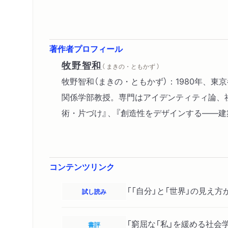
著作者プロフィール
牧野智和
（ まきの・ともかず ）
牧野智和（まきの・ともかず）：1980年、
関係学部教授。専門はアイデンティティ論、社
術・片づけ』、『創造性をデザインする――建
コンテンツリンク
「「自分」と「世界」の見え方
試し読み
「窮屈な「私」を緩める社会
書評