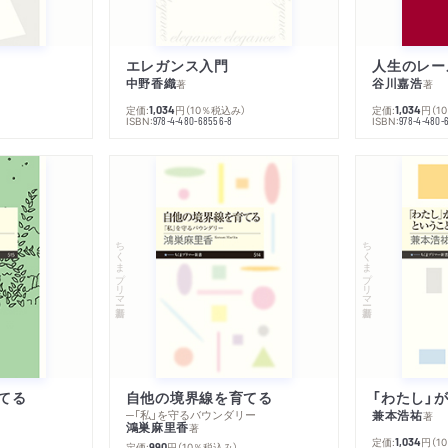
エレガンス入門
中野香織
谷川嘉浩
著
著
定価:
円
（10％税込み）
定価:
円
（1
1,034
1,034
ISBN:
ISBN:
978-4-480-68556-8
978-4-480-
ちくまプリマー新書
ちくまプリマー新書
てる
自他の境界線を育てる
─「私」を守るバウンダリー
兼本浩祐
著
鴻巣麻里香
著
定価:
円
（1
1,034
定価:
円
（10％税込み）
990