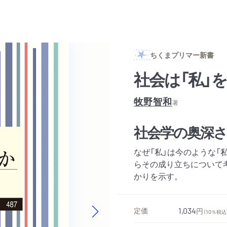
ちくまプリマー新書
社会は「私」
牧野智和
著
社会学の奥深
なぜ「私」は今のような「
らその成り立ちについて
かりを示す。
定価
1,034
円
（10％税込
Next slide