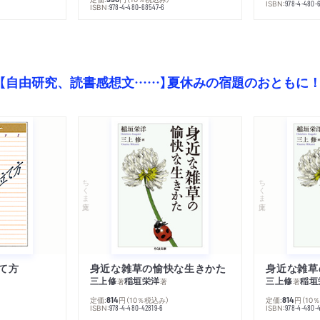
ISBN:
978-4-480-
ISBN:
978-4-480-68547-6
【自由研究、読書感想文……】夏休みの宿題のおともに
ちくま文庫
ちくま文庫
て方
身近な雑草の愉快な生きかた
身近な雑草
三上修
稲垣栄洋
三上修
稲垣
著
著
著
定価:
円
（10％税込み）
定価:
円
（10
814
814
ISBN:
ISBN:
978-4-480-42819-6
978-4-480-