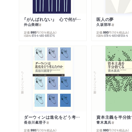
「がんばれない」 心で何が起きているか
医人の夢
外山美樹
久坂部羊
著
著
定価:
円
（10％税込み）
定価:
円
（10％税込み）
990
990
ISBN:
ISBN:
978-4-480-68557-5
978-4-480-68554-4
ちくまプリマー新書
ちくまプリマー新書
ダーウィンは進化をどう考えたのか
資本主義を半分捨
長谷川眞理子
青木真兵
著
著
定価:
円
（10％税込み）
定価:
円
（10％税込み）
990
990