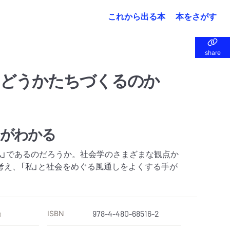
これから出る本
本をさがす
share
share
をどうかたちづくるのか
さがわかる
私」であるのだろうか。社会学のさまざまな観点か
考え、「私」と社会をめぐる風通しをよくする手が
ISBN
978-4-480-68516-2
）