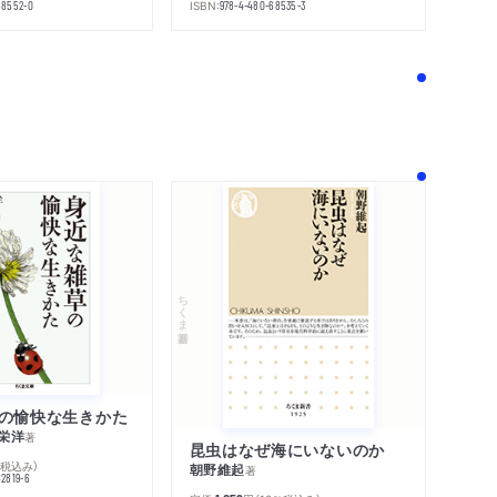
ISBN:
68552-0
978-4-480-68535-3
！
ちくま新書
の愉快な生きかた
栄洋
著
昆虫はなぜ海にいないのか
％税込み）
朝野維起
著
42819-6