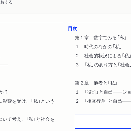
をおくる
目次
第１章 数字でみる「私」
１ 時代のなかの「私」
。
２ 社会的状況による「私
――
３ 「私」のあり方と「社
第２章 他者と「私」
か？
１ 「役割」と自己――ジ
に影響を受け、「私」という
２ 「相互行為」と自己―
３ 発達課題としての「ア
ついて考え、「私」と社会を
第３章 現代社会における