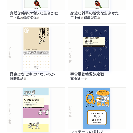
身近な雑草の愉快な生きかた
身近な雑草の愉快な生きかた
三上修
稲垣栄洋
三上修
稲垣栄洋
著
著
著
著
ちくまプリマー新書
ちくま新書
昆虫はなぜ海にいないのか
宇宙最強物質決定戦
朝野維起
高水裕一
著
著
ちくまプリマー新書
シリーズ・全集
マイテーマの探し方