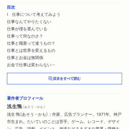
目次
Ⅰ 仕事について考えてみよう
仕事なんてやりたくない
仕事が僕を選んでいる
仕事って何なのさ？
仕事と職業って違うもの？
仕事とは世界を変えるもの
仕事とお金は無関係
お金で仕事は変わらない
選択肢を増やす道具
目次をすべて読む
仕事に選ばれたときに
仕事選びの要素を考えてみる
ミニコラム 白い手帳の喜び
著作者プロフィール
浅生鴨
（ あそう・かも ）
Ⅱ どうやって仕事に出会うの？
浅生 鴨（あそう・かも）：作家、広告プランナー。1971年、神戸
好きを仕事にしなくていい
市生まれ。たいていのことは苦手。ゲーム、レコード、デザイ
仕事選びを焦らなくていい
ン、広告、演劇、イベント、放送などさまざまな業界・職種を