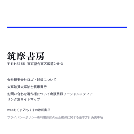
〒111-8755
東京都台東区蔵前2-5-3
会社概要
会社ロゴ・銘板について
太宰治賞
太宰治と筑摩書房
お問い合わせ
著作権について
出版目録
ソーシャルメディア
リンク集
サイトマップ
webちくま
ちくまの教科書
プライバシーポリシー
教科書採択の公正確保に関する基本方針
免責事項