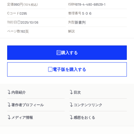
円
定価
ISBN
990
（10％税込）
978-4-480-68539-1
Cコード
整理番号
0295
５０６
新書判
刊行日
判型
2025/10/06
頁
ページ数
解説
192
購入する
電子版を購入する
内容紹介
目次
著作者プロフィール
コンテンツリンク
メディア情報
感想をおくる