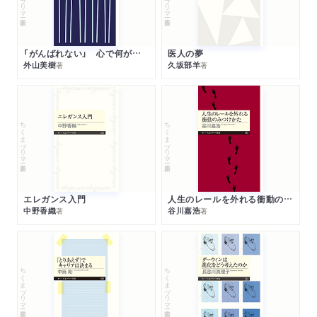
「がんばれない」 心で何が起きているか
医人の夢
外山美樹
久坂部羊
著
著
ちくまプリマー新書
ちくまプリマー新書
エレガンス入門
人生のレールを外れる衝動のみつけかた
中野香織
谷川嘉浩
著
著
ちくまプリマー新書
ちくまプリマー新書