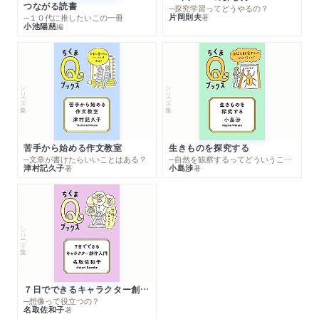
つながる読書
─探究学習ってどうやるの？
片岡則夫
著
─１０代に推したいこの一冊
小池陽慈
編
シリーズ・全集
シリーズ・全集
苦手から始める作文教室
生きものを探究する
─文章が書けたらいいことはある？
─自然を観察するってどういうこと？
津村記久子
小島渉
著
著
シリーズ・全集
７日でできるキャラクター創作入門
─想像って役立つの？
名取佐和子
著