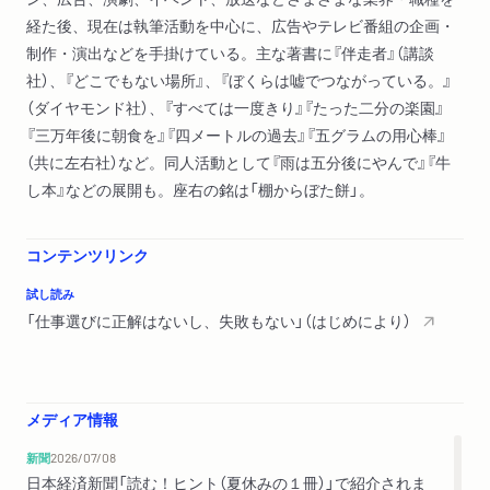
やりがいは君のもの
経た後、現在は執筆活動を中心に、広告やテレビ番組の企画・
仕事は人生の一要素
制作・演出などを手掛けている。主な著書に『伴走者』（講談
仕事選びに正解はない
社）、『どこでもない場所』、『ぼくらは嘘でつながっている。』
作業と仕事
（ダイヤモンド社）、『すべては一度きり』『たった二分の楽園』
仕事は君だけのものじゃない
『三万年後に朝食を』『四メートルの過去』『五グラムの用心棒』
誰にでもできる仕事
（共に左右社）など。同人活動として『雨は五分後にやんで』『牛
仕事のことは後回しに
し本』などの展開も。座右の銘は「棚からぼた餅」。
正解は探さなくていい
ミニコラム 決め方を決める
コンテンツリンク
Ⅲ 働かなくても生きていける？
試し読み
将来を決めすぎない
「仕事選びに正解はないし、失敗もない」（はじめにより）
働くのは当たり前じゃない
働かないと、僕たちは孤独になる
社会的な生き物
大人は仕事を知らない
メディア情報
始めはうまくいかない
新聞
2026/07/08
やればやるほどうまくなる
日本経済新聞「読む！ヒント（夏休みの１冊）」で紹介されま