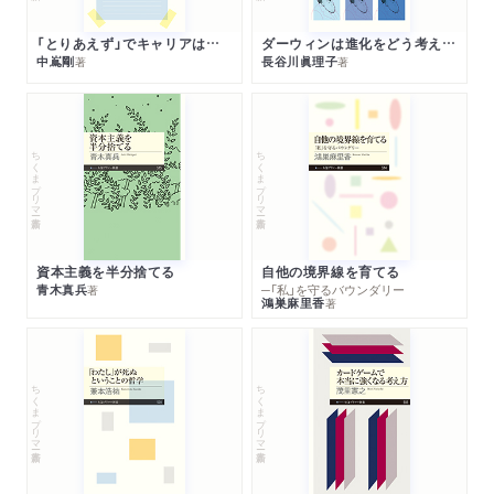
「とりあえず」でキャリアは決まる
ダーウィンは進化をどう考えたのか
中嶌剛
長谷川眞理子
著
著
ちくまプリマー新書
ちくまプリマー新書
資本主義を半分捨てる
自他の境界線を育てる
青木真兵
─「私」を守るバウンダリー
著
鴻巣麻里香
著
ちくまプリマー新書
ちくまプリマー新書