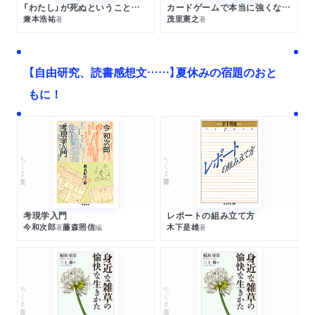
「わたし」が死ぬということの哲学
カードゲームで本当に強くなる考え方
兼本浩祐
茂里憲之
著
著
【自由研究、読書感想文……】夏休みの宿題のおと
もに！
ちくま文庫
ちくま学芸文庫
考現学入門
レポートの組み立て方
今和次郎
藤森照信
木下是雄
著
編
著
ちくま文庫
ちくま文庫