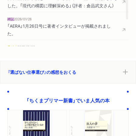
仕事に似ているもの
した。「現代の構図に理解深める」（評者：倉品武文さん）
選ばない幸せ、選ばない贅沢
雑誌
2026/01/26
「AERA」1月26日号に著者インタビューが掲載されまし
た。
ラジオ
2025/12/09
ラジオ日経「BIZ & TECH Terminal」で紹介されました。
雑誌
2025/10/23
『選ばない仕事選び』の感想をおくる
「週刊新潮」10/30号「Bookwormの読書万巻」で紹介されまし
た。（評者：夢眠ねむさん）
「ちくまプリマー新書」でいま人気の本
ちくまプリマー新書
ちくまプリマー新書