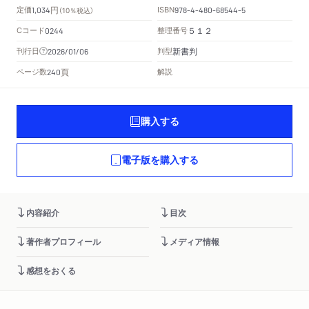
円
定価
ISBN
1,034
（10％税込）
978-4-480-68544-5
Cコード
整理番号
0244
５１２
新書判
刊行日
判型
2026/01/06
頁
ページ数
解説
240
購入する
電子版を購入する
内容紹介
目次
著作者プロフィール
メディア情報
感想をおくる