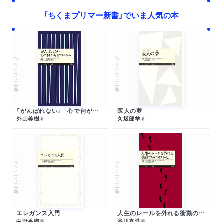
（評者：竹内薫さん）「どんな家で、何を食べる？」
「ちくまプリマー新書」でいま人気の本
雑誌
2026/02/23
「週刊文春 2026年2月26日号」で紹介されました。（評者：
緑 慎也さん）
ちくまプリマー新書
ちくまプリマー新書
WEB
2026/08/08
Wedge Onlineにて著者インタビューが公開されました。
「ヒトが宇宙で住むために「準備できていること」と「これか
「がんばれない」 心で何が起きているか
医人の夢
ら必要なこと」」
外山美樹
久坂部羊
著
著
ちくまプリマー新書
ちくまプリマー新書
エレガンス入門
人生のレールを外れる衝動のみつけかた
中野香織
谷川嘉浩
著
著