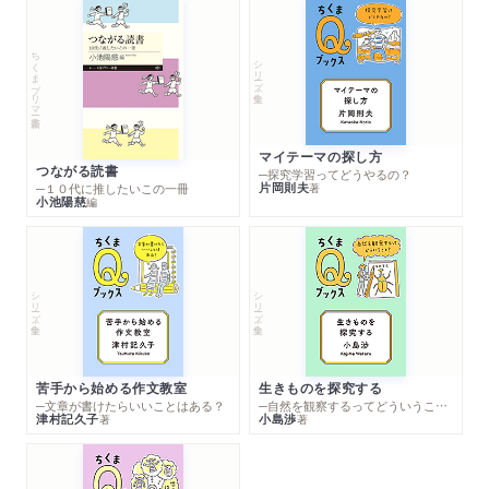
ちくまプリマー新書
シリーズ・全集
マイテーマの探し方
つながる読書
─探究学習ってどうやるの？
片岡則夫
著
─１０代に推したいこの一冊
小池陽慈
編
シリーズ・全集
シリーズ・全集
苦手から始める作文教室
生きものを探究する
─文章が書けたらいいことはある？
─自然を観察するってどういうこと？
津村記久子
小島渉
著
著