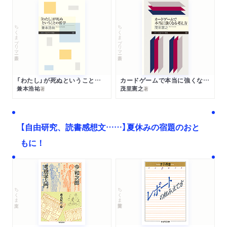
ちくまプリマー新書
ちくまプリマー新書
「わたし」が死ぬということの哲学
カードゲームで本当に強くなる考え方
兼本浩祐
茂里憲之
著
著
【自由研究、読書感想文……】夏休みの宿題のおと
もに！
ちくま文庫
ちくま学芸文庫