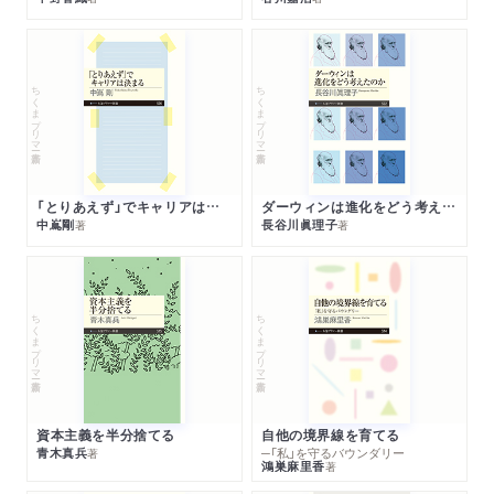
ちくまプリマー新書
ちくまプリマー新書
「とりあえず」でキャリアは決まる
ダーウィンは進化をどう考えたのか
中嶌剛
長谷川眞理子
著
著
ちくまプリマー新書
ちくまプリマー新書
資本主義を半分捨てる
自他の境界線を育てる
青木真兵
─「私」を守るバウンダリー
著
鴻巣麻里香
著