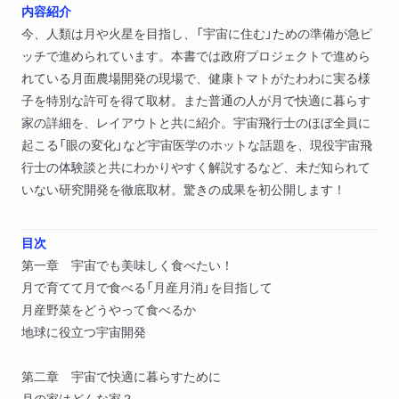
内容紹介
今、人類は月や火星を目指し、「宇宙に住む」ための準備が急ピ
ッチで進められています。本書では政府プロジェクトで進めら
れている月面農場開発の現場で、健康トマトがたわわに実る様
子を特別な許可を得て取材。また普通の人が月で快適に暮らす
家の詳細を、レイアウトと共に紹介。宇宙飛行士のほぼ全員に
起こる「眼の変化」など宇宙医学のホットな話題を、現役宇宙飛
行士の体験談と共にわかりやすく解説するなど、未だ知られて
いない研究開発を徹底取材。驚きの成果を初公開します！
目次
第一章 宇宙でも美味しく食べたい！
月で育てて月で食べる「月産月消」を目指して
月産野菜をどうやって食べるか
地球に役立つ宇宙開発
第二章 宇宙で快適に暮らすために
月の家はどんな家？