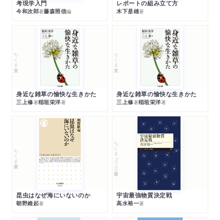
考現学入門
レポートの組み立て方
今和次郎
藤森照信
木下是雄
著
編
著
ちくま文庫
ちくま文庫
身近な雑草の愉快な生きかた
身近な雑草の愉快な生きかた
三上修
稲垣栄洋
三上修
稲垣栄洋
著
著
著
著
ちくまプリマー新書
ちくま新書
昆虫はなぜ海にいないのか
宇宙最強物質決定戦
朝野維起
高水裕一
著
著