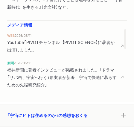
新時代」を生きる』（光文社）など。
メディア情報
WEB
2026/05/11
YouTube「PIVOTチャンネル」【PIVOT SCIENCE】に著者が
出演しました。
新聞
2026/05/10
福井新聞に著者インタビューが掲載されました。「ドラマ
「サバ缶、宇宙へ行く」原案者が新著 宇宙で快適に暮らす
ための先端研究紹介」
TV
2026/04/21
テレビ大阪「さらばのこの本ダレが書いとんねん！」に著者
が出演しました。
『宇宙にヒトは住めるのか』の感想をおくる
新聞
2026/03/12
日本経済新聞夕刊「目利きが選ぶ３冊」で紹介されました。