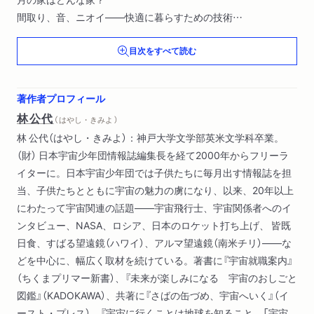
間取り、音、ニオイ――快適に暮らすための技術
宇宙建築の未来
目次をすべて読む
第三章 宇宙に行くとどうなる？
変化する体、その対策は？
著作者プロフィール
私たちは宇宙に行けるのか
林公代
（ はやし・きみよ ）
林 公代（はやし・きみよ）：神戸大学文学部英米文学科卒業。
第四章 もっと長く、もっと遠くへ
（財） 日本宇宙少年団情報誌編集長を経て2000年からフリーラ
人工重力が必要な理由
イターに。日本宇宙少年団では子供たちに毎月出す情報誌を担
宇宙は私たちを呼んでいる
当、子供たちとともに宇宙の魅力の虜になり、以来、20年以上
にわたって宇宙関連の話題――宇宙飛行士、宇宙関係者へのイ
第五章 より多くの人が宇宙に住む時代へ
ンタビュー、NASA、ロシア、日本のロケット打ち上げ、 皆既
宇宙で赤ちゃんは生まれるか
日食、すばる望遠鏡（ハワイ）、アルマ望遠鏡（南米チリ）――な
開かれる宇宙
どを中心に、幅広く取材を続けている。著書に『宇宙就職案内』
（ちくまプリマー新書）、『未来が楽しみになる 宇宙のおしごと
図鑑』（KADOKAWA）、共著に『さばの缶づめ、宇宙へいく』（イ
ースト・プレス）、『宇宙に行くことは地球を知ること 「宇宙