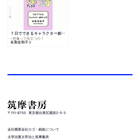
シリーズ・全集
７日でできるキャラクター創作入門
─想像って役立つの？
名取佐和子
著
〒111-8755
東京都台東区蔵前2-5-3
会社概要
会社ロゴ・銘板について
太宰治賞
太宰治と筑摩書房