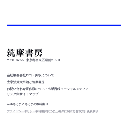
〒111-8755
東京都台東区蔵前2-5-3
会社概要
会社ロゴ・銘板について
太宰治賞
太宰治と筑摩書房
お問い合わせ
著作権について
出版目録
ソーシャルメディア
リンク集
サイトマップ
webちくま
ちくまの教科書
プライバシーポリシー
教科書採択の公正確保に関する基本方針
免責事項