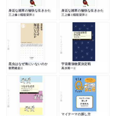
身近な雑草の愉快な生きかた
身近な雑草の愉快な生きかた
三上修
稲垣栄洋
三上修
稲垣栄洋
著
著
著
著
ちくまプリマー新書
ちくま新書
昆虫はなぜ海にいないのか
宇宙最強物質決定戦
朝野維起
高水裕一
著
著
ちくまプリマー新書
シリーズ・全集
マイテーマの探し方