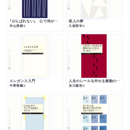
「がんばれない」 心で何が起きているか
医人の夢
外山美樹
久坂部羊
著
著
ちくまプリマー新書
ちくまプリマー新書
エレガンス入門
人生のレールを外れる衝動のみつけかた
中野香織
谷川嘉浩
著
著
ちくまプリマー新書
ちくまプリマー新書