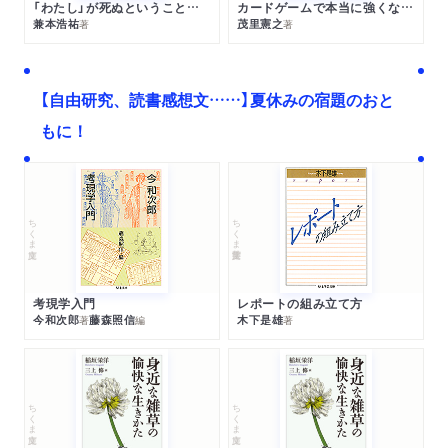
「わたし」が死ぬということの哲学
カードゲームで本当に強くなる考え方
兼本浩祐
茂里憲之
著
著
【自由研究、読書感想文……】夏休みの宿題のおと
もに！
ちくま文庫
ちくま学芸文庫
考現学入門
レポートの組み立て方
今和次郎
藤森照信
木下是雄
著
編
著
ちくま文庫
ちくま文庫