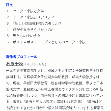
目次
１ ケータイ小説と文学
２ ケータイ小説とリアリティー
３ 「新しい国語教科書」のモラル？
４ 何が少女をそうさせたのか
５ 男たちの中の少女
６ ポスト＝ポスト・モダンとしてのケータイ小説
著作者プロフィール
石原千秋
（ いしはら・ちあき ）
一九五五年東京都生まれ。成城大学大学院文学研究科博士課程
後期中退。東横学園女子短期大学助教授、成城大学教授を経
て、現在、早稲田大学教育・総合科学学術院教授。専攻は日本
近代文学。夏目漱石から村上春樹までテクスト分析による斬新
な読解を提供しつつ、国語教育への問題提起も果敢に行ってい
る。著書に『漱石と三人の読者』（講談社現代新書）、『漱石はど
う読まれてきたか』『秘伝中学入試国語読解法』（いずれも新潮選