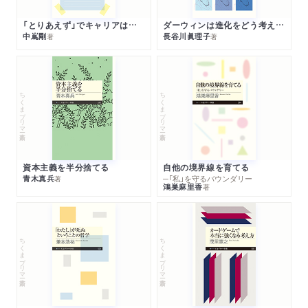
「とりあえず」でキャリアは決まる
ダーウィンは進化をどう考えたのか
中嶌剛
長谷川眞理子
著
著
ちくまプリマー新書
ちくまプリマー新書
資本主義を半分捨てる
自他の境界線を育てる
青木真兵
─「私」を守るバウンダリー
著
鴻巣麻里香
著
ちくまプリマー新書
ちくまプリマー新書