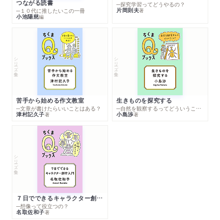
つながる読書
─探究学習ってどうやるの？
片岡則夫
著
─１０代に推したいこの一冊
小池陽慈
編
シリーズ・全集
シリーズ・全集
苦手から始める作文教室
生きものを探究する
─文章が書けたらいいことはある？
─自然を観察するってどういうこと？
津村記久子
小島渉
著
著
シリーズ・全集
７日でできるキャラクター創作入門
─想像って役立つの？
名取佐和子
著