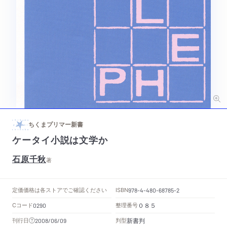
ちくまプリマー新書
ケータイ小説は文学か
石原千秋
著
定価
価格は各ストアでご確認ください
ISBN
978-4-480-68785-2
Cコード
整理番号
0290
０８５
新書判
刊行日
判型
2008/06/09