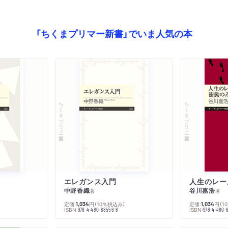
「ちくまプリマー新書」でいま人気の本
ちくまプリマー新書
ちくまプリマー新書
エレガンス入門
中野香織
谷川嘉浩
著
著
定価:
円
（10％税込み）
定価:
円
（1
1,034
1,034
ISBN:
ISBN:
978-4-480-68556-8
978-4-480-