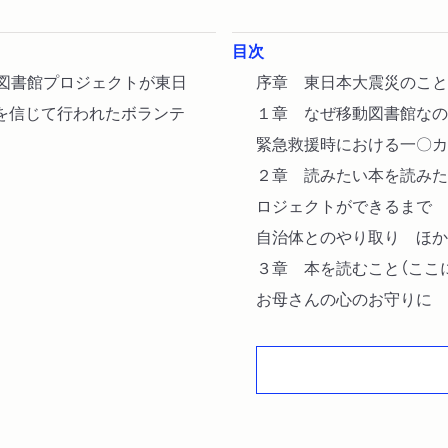
目次
動図書館プロジェクトが東日
序章 東日本大震災のこと
を信じて行われたボランテ
１章 なぜ移動図書館なの
緊急救援時における一〇カ
２章 読みたい本を読みた
ロジェクトができるまで
自治体とのやり取り ほか
３章 本を読むこと（ここ
お母さんの心のお守りに 
４章 本のチカラを信じて
情報を伝える ほか）
おわりに 衣食住と本と