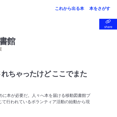
これから出る本
本をさがす
share
share
書館
援
されちゃったけど ここでまた
ために本が必要だ。人々へ本を届ける移動図書館プ
じて行われているボランティア活動の始動から現