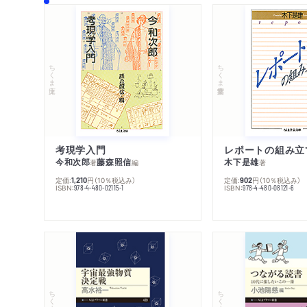
ちくま文庫
ちくま学芸文庫
考現学入門
レポートの組み立
今和次郎
藤森照信
木下是雄
著
編
著
定価:
円
（10％税込み）
定価:
円
（10％税込み）
1,210
902
ISBN:
ISBN:
978-4-480-02115-1
978-4-480-08121-6