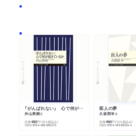
ちくまプリマー新書
ちくまプリマー新書
「がんばれない」 心で何が起きているか
医人の夢
外山美樹
久坂部羊
著
著
定価:
円
（10％税込み）
定価:
円
（10％税込み）
990
990
ISBN:
ISBN:
978-4-480-68557-5
978-4-480-68554-4