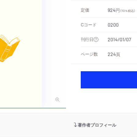
定価
924
円
（10％税込）
Cコード
0200
刊行日
2014/01/07
ページ数
224
頁
著作者プロフィール