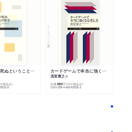
ちくまプリマー新書
「わたし」が死ぬということの哲学
カードゲームで本当に強くなる考え方
茂里憲之
著
0％税込み）
定価:
円
（10％税込み）
990
ISBN:
68552-0
978-4-480-68535-3
！