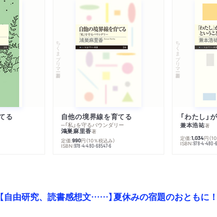
ちくまプリマー新書
ちくまプリマー新書
てる
自他の境界線を育てる
─「私」を守るバウンダリー
兼本浩祐
著
鴻巣麻里香
著
定価:
円
（1
1,034
定価:
円
（10％税込み）
990
ISBN:
978-4-480-
ISBN:
978-4-480-68547-6
【自由研究、読書感想文……】夏休みの宿題のおともに