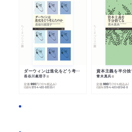
ちくまプリマー新書
ちくまプリマー新書
ダーウィンは進化をどう考えたのか
資本主義を半分捨
長谷川眞理子
青木真兵
著
著
定価:
円
（10％税込み）
定価:
円
（10％税込み）
990
990
ISBN:
ISBN:
978-4-480-68555-1
978-4-480-68546-9