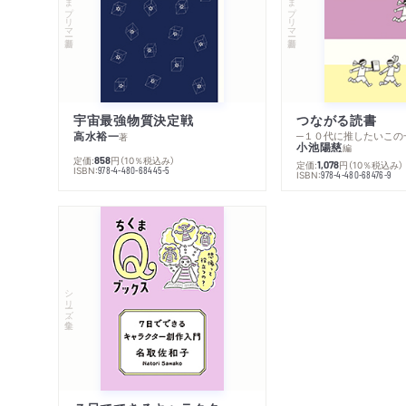
ちくまプリマー新書
ちくまプリマー新書
宇宙最強物質決定戦
つながる読書
高水裕一
─１０代に推したいこの
著
小池陽慈
編
定価:
円
（10％税込み）
858
定価:
円
（10％税込み）
1,078
ISBN:
978-4-480-68445-5
ISBN:
978-4-480-68476-9
シリーズ・全集