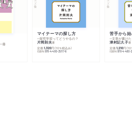
マイテーマの探し方
苦手から始
─探究学習ってどうやるの？
─文章が書けた
片岡則夫
津村記久子
著
著
一冊
定価:
円
（10％税込み）
定価:
円
（1
1,320
1,210
ISBN:
ISBN:
978-4-480-25117-6
978-4-480-2