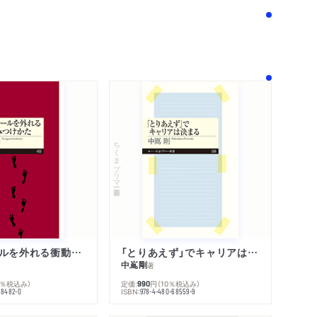
ちくまプリマー新書
人生のレールを外れる衝動のみつけかた
「とりあえず」でキャリアは決まる
中嶌剛
著
内容紹介・目次
0％税込み）
定価:
円
（10％税込み）
990
著作者プロフィール
ISBN:
68482-0
978-4-480-68559-9
感想をおくる