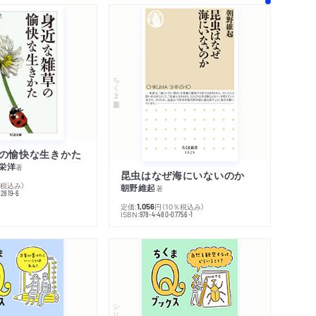
ちくま新書
の愉快な生きかた
栄洋
著
昆虫はなぜ海にいないのか
％税込み）
朝野維起
著
42819-6
定価:
円
（10％税込み）
1,056
ISBN:
978-4-480-07756-1
シリーズ・全集