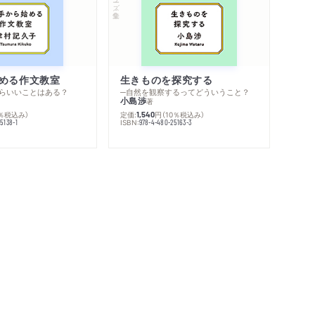
める作文教室
生きものを探究する
らいいことはある？
─自然を観察するってどういうこと？
小島渉
著
0％税込み）
定価:
円
（10％税込み）
1,540
ISBN:
5138-1
978-4-480-25163-3