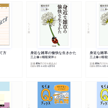
ちくま文庫
ちくま文庫
て方
身近な雑草の愉快な生きかた
身近な雑草
三上修
稲垣栄洋
三上修
稲垣
著
著
著
定価:
円
（10％税込み）
定価:
円
（10
814
814
ISBN:
ISBN:
978-4-480-42819-6
978-4-480-
シリーズ・全集
シリーズ・全集