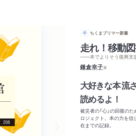
ちくまプリマー新書
走れ！移動図
——本でよりそう復興支
鎌倉幸子
著
大好きな本 流
読めるよ！
被災者の「心」の回復の
ロジェクト。本の力を信
在までの記録。
Next slide