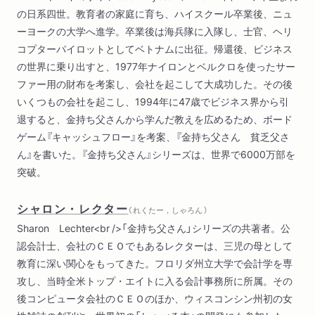
の日系四世。教育者の家庭に育ち、ハイスクール卒業後、ニュ
ーヨークの大学へ進学。卒業後は海兵隊に入隊し、士官、ヘリ
コプターパイロットとしてベトナムに出征。帰還後、ビジネス
の世界に乗り出すと、1977年ナイロンとベルクロを使ったサー
ファー用の財布を考案し、会社を起こして大成功した。その後
いくつもの会社を起こし、1994年に47歳でビジネス界から引
退すると、金持ち父さんから学んだ教えを広めるため、ボード
ゲーム『キャッシュフロー』を考案、『金持ち父さん 貧乏父さ
ん』を書いた。『金持ち父さん』シリーズは、世界で6000万部を
突破。
シャロン・レクター
（ れくたー，しゃろん ）
Sharon Lechter<br />「金持ち父さん」シリーズの共著者。公
認会計士、会社のＣＥＯでもあるレクターは、三児の母として
教育に深い関心をもってきた。フロリダ州立大学で会計学を専
攻し、当時全米トップ・エイトに入る会計事務所に所属。その
後コンピュータ会社のＣＥＯのほか、ウィスコンシン州初の女