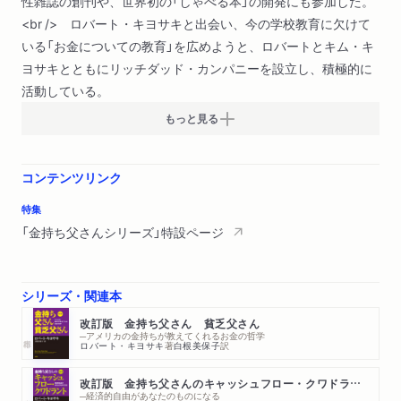
性雑誌の創刊や、世界初の「しゃべる本」の開発にも参加した。
<br /> ロバート・キヨサキと出会い、今の学校教育に欠けて
いる「お金についての教育」を広めようと、ロバートとキム・キ
ヨサキとともにリッチダッド・カンパニーを設立し、積極的に
活動している。
もっと見る
コンテンツリンク
特集
「金持ち父さんシリーズ」特設ページ
シリーズ・関連本
改訂版 金持ち父さん 貧乏父さん
─アメリカの金持ちが教えてくれるお金の哲学
ロバート・キヨサキ
著
白根美保子
訳
改訂版 金持ち父さんのキャッシュフロー・クワドラント
─経済的自由があなたのものになる