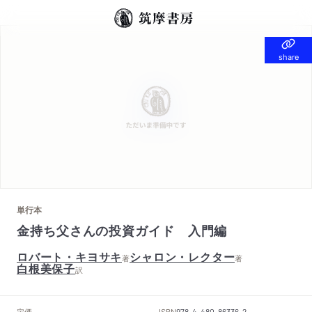
share
share
単行本
金持ち父さんの投資ガイド 入門編
ロバート・キヨサキ
シャロン・レクター
著
著
白根美保子
訳
定価
ISBN
--
978-4-480-86336-2