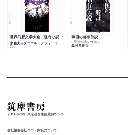
ちくま文庫
ちくま文庫
世界幻想文学大全 怪奇小説精華
韓国の都市伝説
─民俗学者の怪談ノート
東雅夫
ダニエル・デフォー
編
著
島村恭則
著
ほか
〒111-8755
東京都台東区蔵前2-5-3
会社概要
会社ロゴ・銘板について