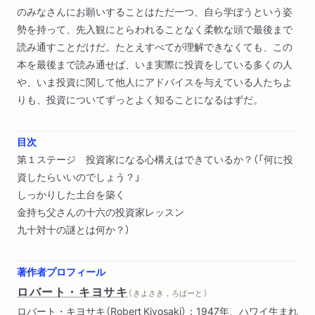
のみなさんにお願いすることはただ一つ、自ら学ぼうという姿
勢を持って、先入観にとらわれることなく柔軟な頭で最後まで
読み通すことだけだ。たとえすべてが理解できなくても、この
本を最後まで読み通せば、いま実際に投資をしている多くの人
や、いま投資に関して他人にアドバイスを与えている人たちよ
りも、投資についてずっとよく知ることになるはずだ。
目次
第１ステージ 投資家になる心構えはできているか？（「何に投
資したらいいのでしょう？」
しっかりした土台を築く
金持ち父さんの十六の投資家レッスン
九十対十の謎とは何か？）
著作者プロフィール
ロバート・キヨサキ
（ きよさき，ろばーと ）
ロバート・キヨサキ（Robert Kiyosaki）：1947年、ハワイ生まれ