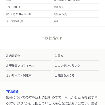
Cコード
整理番号
0033
Ａ５判
刊行日
判型
2002/03/20
頁
ページ数
解説
288
出版社品切れ
内容紹介
目次
著作者プロフィール
コンテンツリンク
シリーズ・関連本
感想をおくる
内容紹介
投資についての本を読むのは初めてで、もしかしたら複雑すぎ
るのではないかと心配している人も心配にはおよばない。読者