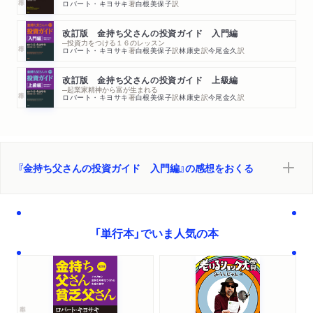
ロバート・キヨサキ
著
白根美保子
訳
改訂版 金持ち父さんの投資ガイド 入門編
─投資力をつける１６のレッスン
ロバート・キヨサキ
著
白根美保子
訳
林康史
訳
今尾金久
訳
改訂版 金持ち父さんの投資ガイド 上級編
─起業家精神から富が生まれる
ロバート・キヨサキ
著
白根美保子
訳
林康史
訳
今尾金久
訳
『金持ち父さんの投資ガイド 入門編』の感想をおくる
「単行本」でいま人気の本