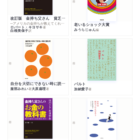
改訂版 金持ち父さん 貧乏父さん
─アメリカの金持ちが教えてくれるお金の哲学
老いるショック大賞
ロバート・キヨサキ
著
みうらじゅん
編
白根美保子
訳
自分を大切にできない時に読む本
パルト
服部みれい
大原扁理
加納愛子
著
著
著