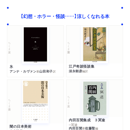
【幻想・ホラー・怪談……】涼しくなれる本
ちくま学芸文庫
ちくま文庫
江戸奇談怪談集
氷
須永朝彦
アンナ・カヴァン
山田和子
編訳
著
訳
ちくま文庫
ちくま新書
内田百閒集成 ３冥途
─冥途
闇の日本美術
内田百閒
佐藤聖
著
編