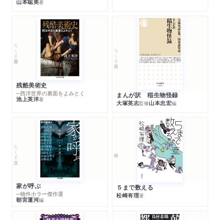
山本聡美
著
ちくま学芸文庫
ちくま新書
残酷美術史
─西洋世界の裏面をよみとく
まんが訳 稲生物怪録
池上英洋
著
大塚英志
山本忠宏
監修
編
ちくま文庫
家が呼ぶ
５まで数える
─物件ホラー傑作選
松崎有理
著
朝宮運河
編