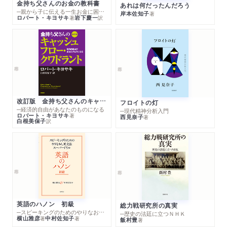
金持ち父さんのお金の教科書
あれは何だったんだろう
─親から子に伝える一生お金に困らない考え方
岸本佐知子
著
ロバート・キヨサキ
岩下慶一
著
訳
改訂版 金持ち父さんのキャッシュフロー・クワドラント
フロイトの灯
─経済的自由があなたのものになる
─現代精神分析入門
ロバート・キヨサキ
著
西見奈子
著
白根美保子
訳
英語のハノン 初級
総力戦研究所の真実
─スピーキングのためのやりなおし英文法スーパードリル
─歴史の法廷に立つＮＨＫ
横山雅彦
中村佐知子
著
著
飯村豊
著